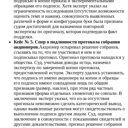
подписью в копии приказа и экспериментальными
образцами его подписи. Хотя эксперт указал на
ограниченность исследования (отсутствие возможности
оценить темп и нажим), совокупность выявленных
различий в форме и конфигурации букв была признана
судом достаточной для назначения повторной
экспертизы по оригиналу, которая подтвердила факт
подделки.
Кейс № 5. Спор о подлинности протокола собрания
акционеров.
Акционер оспаривал решение собрания,
ссылаясь на то, что не участвовал в нем и не
подписывал протокол. Оригинал протокола находился у
общества. Суд, учитывая доводы истца, назначил
экспертизу по заверенной копии протокола,
предоставленной истцом. Эксперту удалось установить,
что подпись от имени акционера на копии и образцы
его подписи имеют совпадения лишь по общим
признакам (размер, наклон), при этом ряд частных
признаков (форма отдельных элементов) не совпали. В
заключении эксперт указал, что из-за отсутствия
оригинала невозможно сделать категорический вывод,
однако выявленные различия могут свидетельствовать о
выполнении подписи другим лицом. Суд, оценив
заключение в совокупности с показаниями свидетелей и
другими доказательствами, признал решение собрания