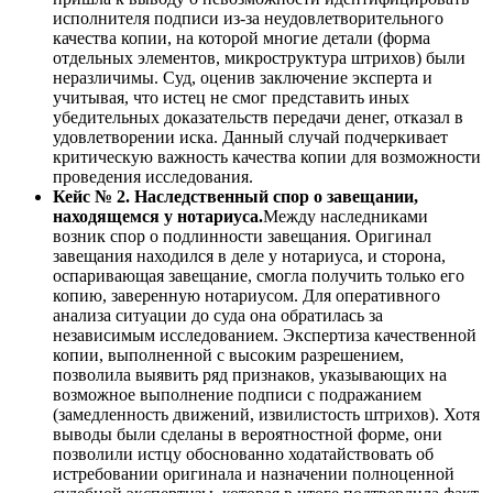
исполнителя подписи из-за неудовлетворительного
качества копии, на которой многие детали (форма
отдельных элементов, микроструктура штрихов) были
неразличимы. Суд, оценив заключение эксперта и
учитывая, что истец не смог представить иных
убедительных доказательств передачи денег, отказал в
удовлетворении иска. Данный случай подчеркивает
критическую важность качества копии для возможности
проведения исследования.
Кейс № 2. Наследственный спор о завещании,
находящемся у нотариуса.
Между наследниками
возник спор о подлинности завещания. Оригинал
завещания находился в деле у нотариуса, и сторона,
оспаривающая завещание, смогла получить только его
копию, заверенную нотариусом. Для оперативного
анализа ситуации до суда она обратилась за
независимым исследованием. Экспертиза качественной
копии, выполненной с высоким разрешением,
позволила выявить ряд признаков, указывающих на
возможное выполнение подписи с подражанием
(замедленность движений, извилистость штрихов). Хотя
выводы были сделаны в вероятностной форме, они
позволили истцу обоснованно ходатайствовать об
истребовании оригинала и назначении полноценной