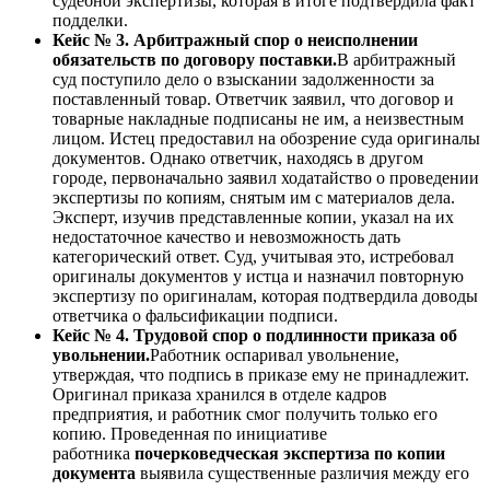
судебной экспертизы, которая в итоге подтвердила факт
подделки.
Кейс № 3. Арбитражный спор о неисполнении
обязательств по договору поставки.
В арбитражный
суд поступило дело о взыскании задолженности за
поставленный товар. Ответчик заявил, что договор и
товарные накладные подписаны не им, а неизвестным
лицом. Истец предоставил на обозрение суда оригиналы
документов. Однако ответчик, находясь в другом
городе, первоначально заявил ходатайство о проведении
экспертизы по копиям, снятым им с материалов дела.
Эксперт, изучив представленные копии, указал на их
недостаточное качество и невозможность дать
категорический ответ. Суд, учитывая это, истребовал
оригиналы документов у истца и назначил повторную
экспертизу по оригиналам, которая подтвердила доводы
ответчика о фальсификации подписи.
Кейс № 4. Трудовой спор о подлинности приказа об
увольнении.
Работник оспаривал увольнение,
утверждая, что подпись в приказе ему не принадлежит.
Оригинал приказа хранился в отделе кадров
предприятия, и работник смог получить только его
копию. Проведенная по инициативе
работника
почерковедческая экспертиза по копии
документа
выявила существенные различия между его