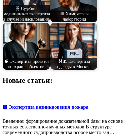
🧬 Судебно-
медицинская экспертиза
🟥 Химическая
в случае изнасилования
лаборатория
🧠 Экспертиза проектов
👗🧵 Экспертиза
зон охраны объектов…
одежды в Москве
Новые статьи:
🟥 Экспертиза возникновения пожара
Введение: формирование доказательной базы на основе
точных естественно-научных методов В структуре
современного судопроизводства особое место зан…