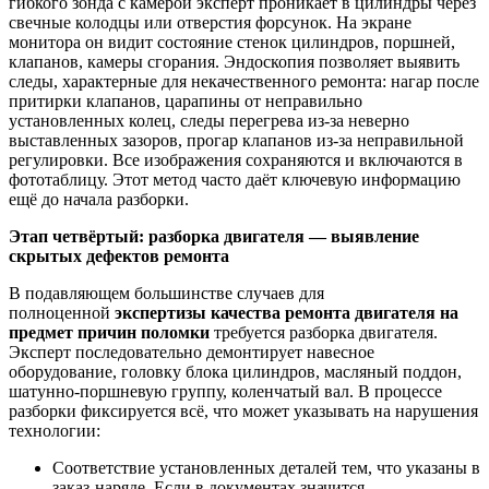
гибкого зонда с камерой эксперт проникает в цилиндры через
свечные колодцы или отверстия форсунок. На экране
монитора он видит состояние стенок цилиндров, поршней,
клапанов, камеры сгорания. Эндоскопия позволяет выявить
следы, характерные для некачественного ремонта: нагар после
притирки клапанов, царапины от неправильно
установленных колец, следы перегрева из-за неверно
выставленных зазоров, прогар клапанов из-за неправильной
регулировки. Все изображения сохраняются и включаются в
фототаблицу. Этот метод часто даёт ключевую информацию
ещё до начала разборки.
Этап четвёртый: разборка двигателя — выявление
скрытых дефектов ремонта
В подавляющем большинстве случаев для
полноценной
экспертизы качества ремонта двигателя на
предмет причин поломки
требуется разборка двигателя.
Эксперт последовательно демонтирует навесное
оборудование, головку блока цилиндров, масляный поддон,
шатунно-поршневую группу, коленчатый вал. В процессе
разборки фиксируется всё, что может указывать на нарушения
технологии:
Соответствие установленных деталей тем, что указаны в
заказ-наряде. Если в документах значится