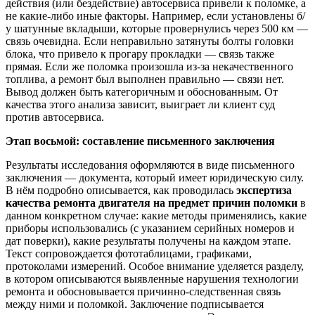
действия (или бездействие) автосервиса привели к поломке, а
не какие-либо иные факторы. Например, если установлены б/
у шатунные вкладыши, которые провернулись через 500 км —
связь очевидна. Если неправильно затянуты болты головки
блока, что привело к прогару прокладки — связь также
прямая. Если же поломка произошла из-за некачественного
топлива, а ремонт был выполнен правильно — связи нет.
Вывод должен быть категоричным и обоснованным. От
качества этого анализа зависит, выиграет ли клиент суд
против автосервиса.
Этап восьмой: составление письменного заключения
Результаты исследования оформляются в виде письменного
заключения — документа, который имеет юридическую силу.
В нём подробно описывается, как проводилась
экспертиза
качества ремонта двигателя на предмет причин поломки
в
данном конкретном случае: какие методы применялись, какие
приборы использовались (с указанием серийных номеров и
дат поверки), какие результаты получены на каждом этапе.
Текст сопровождается фототаблицами, графиками,
протоколами измерений. Особое внимание уделяется разделу,
в котором описываются выявленные нарушения технологии
ремонта и обосновывается причинно-следственная связь
между ними и поломкой. Заключение подписывается