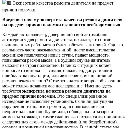
Введение: почему экспертиза качества ремонта двигателя
на предмет причин поломки становится необходимостью
Каждый автовладелец, доверивший свой автомобиль
автосервису для ремонта двигателя, ожидает, что после
выполненных работ мотор будет работать как новый. Однако
реальность часто оказывается иной: после вмешательства
механиков появляются новые стуки, падает мощность,
повышается расход масла, а в худшем случае двигатель
выходит из строя полностью. В таких ситуациях встаёт
вопрос: кто виноват — сам автовладелец, допустивший
ошибку в эксплуатации, или автосервис, выполнивший
ремонт некачественно? Ответить на этот вопрос объективно
может только независимое исследование. Именно здесь
требуется
экспертиза качества ремонта двигателя на
предмет причин поломки
. Это специализированное
исследование позволяет установить, были ли допущены
нарушения технологии ремонта, использовались ли
неоригинальные или б/у детали, соблюдены ли зазоры и
моменты затяжки, и самое главное — находится ли причинно-
следственная связь между действиями (или бездействием)
сервиса и возникшей неисправностью. В данной статье мы,