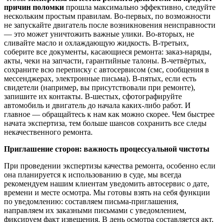
причин поломки
прошла максимально эффективно, следуйте
нескольким простым правилам. Во-первых, по возможности
не запускайте двигатель после возникновения неисправности
— это может уничтожить важные улики. Во-вторых, не
сливайте масло и охлаждающую жидкость. В-третьих,
соберите все документы, касающиеся ремонта: заказ-наряды,
акты, чеки на запчасти, гарантийные талоны. В-четвёртых,
сохраните всю переписку с автосервисом (смс, сообщения в
мессенджерах, электронные письма). В-пятых, если есть
свидетели (например, вы присутствовали при ремонте),
запишите их контакты. В-шестых, сфотографируйте
автомобиль и двигатель до начала каких-либо работ. И
главное — обращайтесь к нам как можно скорее. Чем быстрее
начата экспертиза, тем больше шансов сохранить все следы
некачественного ремонта.
Приглашение сторон: важность процессуальной чистоты
При проведении экспертизы качества ремонта, особенно если
она планируется к использованию в суде, мы всегда
рекомендуем нашим клиентам уведомить автосервис о дате,
времени и месте осмотра. Мы готовы взять на себя функции
по уведомлению: составляем письма-приглашения,
направляем их заказными письмами с уведомлением,
фиксируем факт извещения. В день осмотра составляется акт,