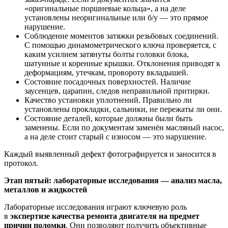
«оригинальные поршневые кольца», а на деле
установлены неоригинальные или б/у — это прямое
нарушение.
Соблюдение моментов затяжки резьбовых соединений.
С помощью динамометрического ключа проверяется, с
каким усилием затянуты болты головки блока,
шатунные и коренные крышки. Отклонения приводят к
деформациям, утечкам, провороту вкладышей.
Состояние посадочных поверхностей. Наличие
заусенцев, царапин, следов неправильной притирки.
Качество установки уплотнений. Правильно ли
установлены прокладки, сальники, не пережаты ли они.
Состояние деталей, которые должны были быть
заменены. Если по документам заменён масляный насос,
а на деле стоит старый с износом — это нарушение.
Каждый выявленный дефект фотографируется и заносится в
протокол.
Этап пятый: лабораторные исследования — анализ масла,
металлов и жидкостей
Лабораторные исследования играют ключевую роль
в
экспертизе качества ремонта двигателя на предмет
причин поломки
. Они позволяют получить объективные