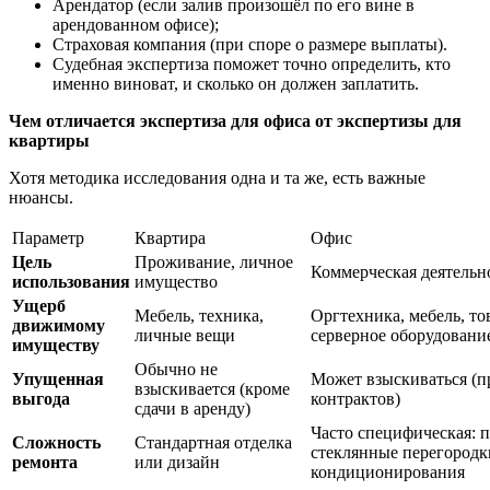
Арендатор (если залив произошёл по его вине в
арендованном офисе);
Страховая компания (при споре о размере выплаты).
Судебная экспертиза поможет точно определить, кто
именно виноват, и сколько он должен заплатить.
Чем отличается экспертиза для офиса от экспертизы для
квартиры
Хотя методика исследования одна и та же, есть важные
нюансы.
Параметр
Квартира
Офис
Цель
Проживание, личное
Коммерческая деятельно
использования
имущество
Ущерб
Мебель, техника,
Оргтехника, мебель, то
движимому
личные вещи
серверное оборудовани
имуществу
Обычно не
Упущенная
Может взыскиваться (пр
взыскивается (кроме
выгода
контрактов)
сдачи в аренду)
Часто специфическая: 
Сложность
Стандартная отделка
стеклянные перегородк
ремонта
или дизайн
кондиционирования