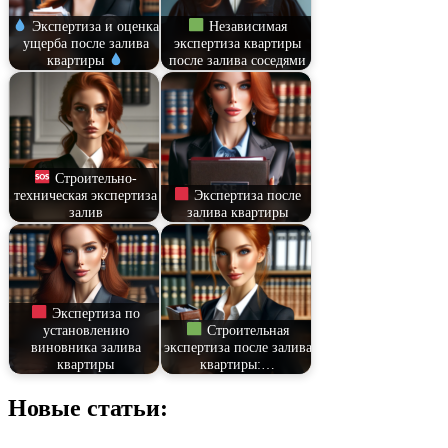
Экспертиза и оценка
Независимая
ущерба после залива
экспертиза квартиры
квартиры
после залива соседями
Строительно-
техническая экспертиза
Экспертиза после
залив
залива квартиры
Экспертиза по
установлению
Строительная
виновника залива
экспертиза после залива
квартиры
квартиры:…
Новые статьи: