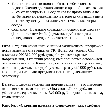
Установил: разрыв произошёл на трубе горячего
водоснабжения
до
отключающего крана (на расстоянии
25 см от перекрытия). Вода текла не прямо вниз, а по
трубе, затем по перекрытию и в зоне кухни нашла щель
— поэтому истцу показалось, что течь из квартиры
соседа.
Согласно «Правилам содержания общего имущества»
(Постановление № 491), участок трубы до крана —
общедомовое имущество, ответственность — УК.
Итог:
Суд, ознакомившись с нашим заключением, предложил
истцу заменить ответчика на УК. Истец согласился. Суд
взыскал с УК 312 000 руб. (ущерб с учётом скрытых
повреждений). Ответчик (сосед) был полностью освобождён
от ответственности. Более того, суд взыскал с истца в пользу
ответчика расходы на судебную экспертизу (25 000 руб.), так
как истец изначально предъявил иск к ненадлежащему
ответчику.
Вывод:
Судебная экспертиза причин залива — это спасение
для невиновных ответчиков. Она стоит 25 000 руб., но
уберегла соседа от выплаты 340 000 руб. и даже принесла ему
компенсацию.
Кейс №3: «Скрытая плесень в Серпухове»: как судебная