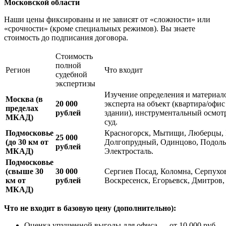
Московской области
Наши цены фиксированы и не зависят от «сложности» или
«срочности» (кроме специальных режимов). Вы знаете
стоимость до подписания договора.
Стоимость
полной
Регион
Что входит
судебной
экспертизы
Изучение определения и материало
Москва (в
20 000
эксперта на объект (квартира/офис
пределах
рублей
здании), инструментальный осмотр,
МКАД)
суд.
Подмосковье
Красногорск, Мытищи, Люберцы, 
25 000
(до 30 км от
Долгопрудный, Одинцово, Подольс
рублей
МКАД)
Электросталь.
Подмосковье
(свыше 30
30 000
Сергиев Посад, Коломна, Серпухов
км от
рублей
Воскресенск, Егорьевск, Дмитров
МКАД)
Что не входит в базовую цену (дополнительно):
Оценка упущенной выгоды для офиса — от 10 000 руб.