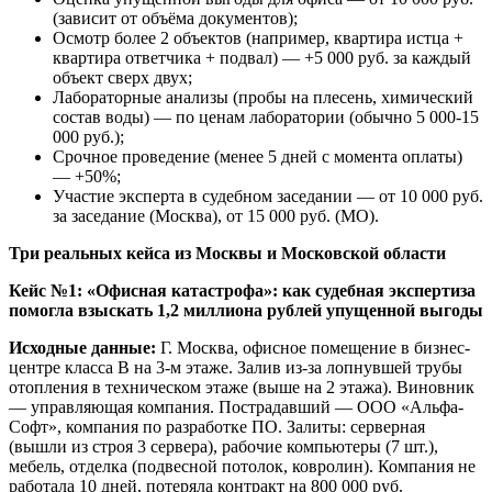
(зависит от объёма документов);
Осмотр более 2 объектов (например, квартира истца +
квартира ответчика + подвал) — +5 000 руб. за каждый
объект сверх двух;
Лабораторные анализы (пробы на плесень, химический
состав воды) — по ценам лаборатории (обычно 5 000-15
000 руб.);
Срочное проведение (менее 5 дней с момента оплаты)
— +50%;
Участие эксперта в судебном заседании — от 10 000 руб.
за заседание (Москва), от 15 000 руб. (МО).
Три реальных кейса из Москвы и Московской области
Кейс №1: «Офисная катастрофа»: как судебная экспертиза
помогла взыскать 1,2 миллиона рублей упущенной выгоды
Исходные данные:
Г. Москва, офисное помещение в бизнес-
центре класса В на 3-м этаже. Залив из-за лопнувшей трубы
отопления в техническом этаже (выше на 2 этажа). Виновник
— управляющая компания. Пострадавший — ООО «Альфа-
Софт», компания по разработке ПО. Залиты: серверная
(вышли из строя 3 сервера), рабочие компьютеры (7 шт.),
мебель, отделка (подвесной потолок, ковролин). Компания не
работала 10 дней, потеряла контракт на 800 000 руб.