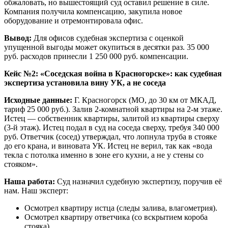
обжаловать, но вышестоящий суд оставил решение в силе.
Компания получила компенсацию, закупила новое
оборудование и отремонтировала офис.
Вывод:
Для офисов судебная экспертиза с оценкой
упущенной выгоды может окупиться в десятки раз. 35 000
руб. расходов принесли 1 250 000 руб. компенсации.
Кейс №2: «Соседская война в Красногорске»: как судебная
экспертиза установила вину УК, а не соседа
Исходные данные:
Г. Красногорск (МО, до 30 км от МКАД,
тариф 25 000 руб.). Залив 2-комнатной квартиры на 2-м этаже.
Истец — собственник квартиры, залитой из квартиры сверху
(3-й этаж). Истец подал в суд на соседа сверху, требуя 340 000
руб. Ответчик (сосед) утверждал, что лопнула труба в стояке
до его крана, и виновата УК. Истец не верил, так как «вода
текла с потолка именно в зоне его кухни, а не у стены со
стояком».
Наша работа:
Суд назначил судебную экспертизу, поручив её
нам. Наш эксперт:
Осмотрел квартиру истца (следы залива, влагометрия).
Осмотрел квартиру ответчика (со вскрытием короба
стояка).