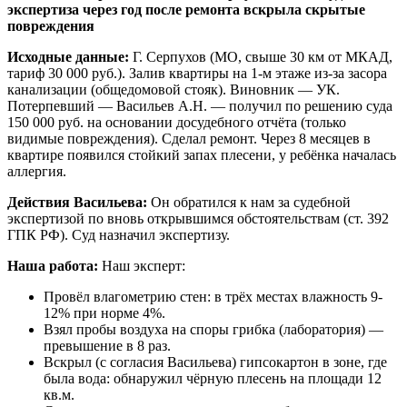
экспертиза через год после ремонта вскрыла скрытые
повреждения
Исходные данные:
Г. Серпухов (МО, свыше 30 км от МКАД,
тариф 30 000 руб.). Залив квартиры на 1-м этаже из-за засора
канализации (общедомовой стояк). Виновник — УК.
Потерпевший — Васильев А.Н. — получил по решению суда
150 000 руб. на основании досудебного отчёта (только
видимые повреждения). Сделал ремонт. Через 8 месяцев в
квартире появился стойкий запах плесени, у ребёнка началась
аллергия.
Действия Васильева:
Он обратился к нам за судебной
экспертизой по вновь открывшимся обстоятельствам (ст. 392
ГПК РФ). Суд назначил экспертизу.
Наша работа:
Наш эксперт:
Провёл влагометрию стен: в трёх местах влажность 9-
12% при норме 4%.
Взял пробы воздуха на споры грибка (лаборатория) —
превышение в 8 раз.
Вскрыл (с согласия Васильева) гипсокартон в зоне, где
была вода: обнаружил чёрную плесень на площади 12
кв.м.