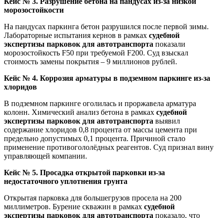
Кейс № 3. Разрушение бетона на пандусах из-за низкой
морозостойкости
На пандусах паркинга бетон разрушился после первой зимы.
Лабораторные испытания кернов в рамках
судебной
экспертизы парковок для автотранспорта
показали
морозостойкость F50 при требуемой F200. Суд взыскал
стоимость замены покрытия – 9 миллионов рублей.
Кейс № 4. Коррозия арматуры в подземном паркинге из-за
хлоридов
В подземном паркинге оголилась и проржавела арматура
колонн. Химический анализ бетона в рамках
судебной
экспертизы парковок для автотранспорта
выявил
содержание хлоридов 0,8 процента от массы цемента при
предельно допустимых 0,1 процента. Причиной стало
применение противогололёдных реагентов. Суд признал вину
управляющей компании.
Кейс № 5. Просадка открытой парковки из-за
недостаточного уплотнения грунта
Открытая парковка для большегрузов просела на 200
миллиметров. Бурение скважин в рамках
судебной
экспертизы парковок для автотранспорта
показало, что