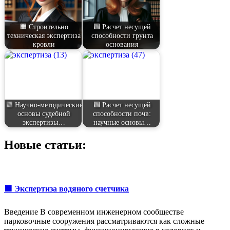
🟧 Строительно
🟩 Расчет несущей
техническая экспертиза
способности грунта
кровли
основания
🟩 Научно-методические
🟩 Расчет несущей
основы судебной
способности почв:
экспертизы…
научные основы…
Новые статьи:
🟩 Экспертиза водяного счетчика
Введение В современном инженерном сообществе
парковочные сооружения рассматриваются как сложные