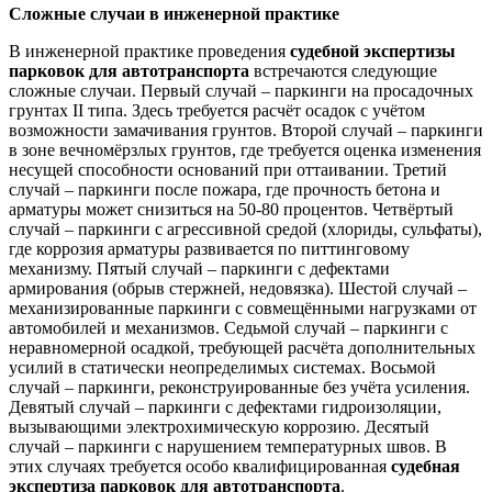
Сложные случаи в инженерной практике
В инженерной практике проведения
судебной экспертизы
парковок для автотранспорта
встречаются следующие
сложные случаи. Первый случай – паркинги на просадочных
грунтах II типа. Здесь требуется расчёт осадок с учётом
возможности замачивания грунтов. Второй случай – паркинги
в зоне вечномёрзлых грунтов, где требуется оценка изменения
несущей способности оснований при оттаивании. Третий
случай – паркинги после пожара, где прочность бетона и
арматуры может снизиться на 50-80 процентов. Четвёртый
случай – паркинги с агрессивной средой (хлориды, сульфаты),
где коррозия арматуры развивается по питтинговому
механизму. Пятый случай – паркинги с дефектами
армирования (обрыв стержней, недовязка). Шестой случай –
механизированные паркинги с совмещёнными нагрузками от
автомобилей и механизмов. Седьмой случай – паркинги с
неравномерной осадкой, требующей расчёта дополнительных
усилий в статически неопределимых системах. Восьмой
случай – паркинги, реконструированные без учёта усиления.
Девятый случай – паркинги с дефектами гидроизоляции,
вызывающими электрохимическую коррозию. Десятый
случай – паркинги с нарушением температурных швов. В
этих случаях требуется особо квалифицированная
судебная
экспертиза парковок для автотранспорта
.