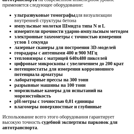
применяется следующее оборудование:
ультразвуковые томографы
для визуализации
внутренней структуры бетона
импульсные молотки Шмидта типа N и L
измерители прочности ударно-импульсным методом
электронные тахеометры с точностью измерения
углов 1 секунда
лазерные сканеры для построения 3D-моделей
георадары с антеннами 400 и 900 МГц
тепловизоры с матрицей 640х480 пикселей
цифровые микроскопы с увеличением до 200 крат
потенциостаты для измерения коррозионного
потенциала арматуры
лабораторные прессы на 300 тонн
разрывные машины на 100 тонн
морозильные камеры для испытаний на
морозостойкость
pH-метры с точностью 0,01 единицы
влагомеры поверхностные и глубинные
Использование всего этого оборудования гарантирует
высокую точность
судебной экспертизы парковок для
автотранспорта
.