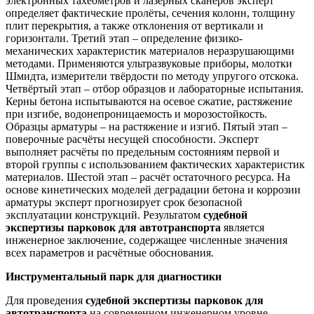
электронных тахеометров и лазерных сканеров эксперт
определяет фактические пролёты, сечения колонн, толщину
плит перекрытия, а также отклонения от вертикали и
горизонтали. Третий этап – определение физико-
механических характеристик материалов неразрушающими
методами. Применяются ультразвуковые приборы, молотки
Шмидта, измерители твёрдости по методу упругого отскока.
Четвёртый этап – отбор образцов и лабораторные испытания.
Керны бетона испытываются на осевое сжатие, растяжение
при изгибе, водонепроницаемость и морозостойкость.
Образцы арматуры – на растяжение и изгиб. Пятый этап –
поверочные расчёты несущей способности. Эксперт
выполняет расчёты по предельным состояниям первой и
второй группы с использованием фактических характеристик
материалов. Шестой этап – расчёт остаточного ресурса. На
основе кинетических моделей деградации бетона и коррозии
арматуры эксперт прогнозирует срок безопасной
эксплуатации конструкций. Результатом
судебной
экспертизы парковок для автотранспорта
является
инженерное заключение, содержащее численные значения
всех параметров и расчётные обоснования.
Инструментальный парк для диагностики
Для проведения
судебной экспертизы парковок для
автотранспорта
на современном инженерном уровне