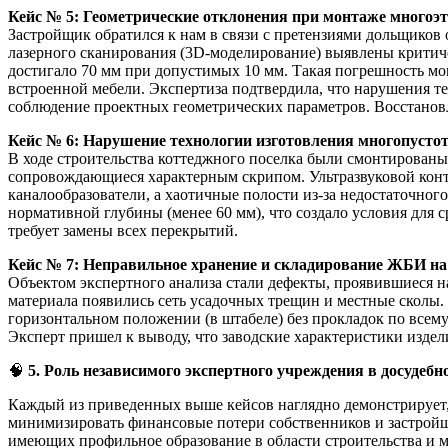
Кейс № 5: Геометрические отклонения при монтаже многоэт
Застройщик обратился к нам в связи с претензиями дольщико
лазерного сканирования (3D-моделирование) выявлены критиче
достигало 70 мм при допустимых 10 мм. Такая погрешность мо
встроенной мебели. Экспертиза подтвердила, что нарушения 
соблюдение проектных геометрических параметров. Восстанов
Кейс № 6: Нарушение технологии изготовления многопусто
В ходе строительства коттеджного поселка были смонтированы
сопровождающиеся характерным скрипом. Ультразвуковой контр
каналообразователи, а хаотичные полости из-за недостаточног
нормативной глубины (менее 60 мм), что создало условия для 
требует замены всех перекрытий.
Кейс № 7: Неправильное хранение и складирование ЖБИ на
Объектом экспертного анализа стали дефекты, проявившиеся на
материала появились сеть усадочных трещин и местные сколы. 
горизонтальном положении (в штабеле) без прокладок по все
Эксперт пришел к выводу, что заводские характеристики издел
🧠
5. Роль независимого экспертного учреждения в досудебн
Каждый из приведенных выше кейсов наглядно демонстрирует,
минимизировать финансовые потери собственников и застройщ
имеющих профильное образование в области строительства и м