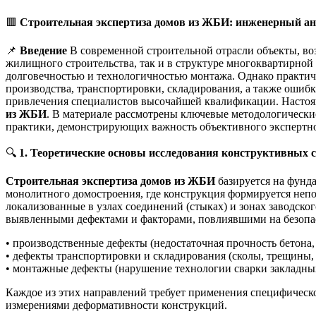
🟥
Строительная экспертиза домов из ЖБИ: инженерный ана
📌
Введение
В современной строительной отрасли объекты, в
жилищного строительства, так и в структуре многоквартирной
долговечностью и технологичностью монтажа. Однако практич
производства, транспортировки, складирования, а также ошиб
привлечения специалистов высочайшей квалификации. Настоящ
из ЖБИ
. В материале рассмотрены ключевые методологически
практики, демонстрирующих важность объективного экспертно
🔍
1. Теоретические основы исследования конструктивных с
Строительная экспертиза домов из ЖБИ
базируется на фунд
монолитного домостроения, где конструкция формируется непо
локализованные в узлах соединений (стыках) и зонах заводско
выявленными дефектами и факторами, повлиявшими на безопас
• производственные дефекты (недостаточная прочность бетона
• дефекты транспортировки и складирования (сколы, трещины,
• монтажные дефекты (нарушение технологии сварки закладных
Каждое из этих направлений требует применения специфическо
измерениями деформативности конструкций.