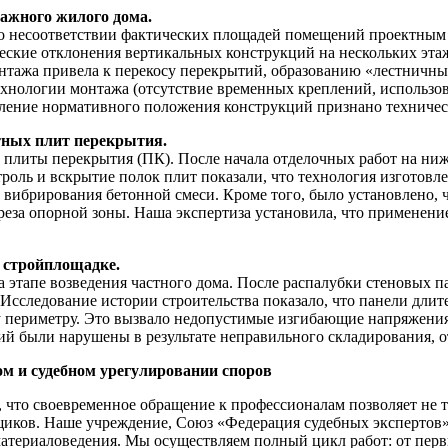
ажного жилого дома.
в о несоответствии фактических площадей помещений проектным
ские отклонения вертикальных конструкций на нескольких этаж
нтажа привела к перекосу перекрытий, образованию «лестничны
технологии монтажа (отсутствие временных креплений, использ
ление нормативного положения конструкций признано техничес
тных плит перекрытия.
 плиты перекрытия (ПК). После начала отделочных работ на ни
оль и вскрытие полок плит показали, что технология изготовле
о вибрирования бетонной смеси. Кроме того, было установлено,
среза опорной зоны. Наша экспертиза установила, что применен
 стройплощадке.
 этапе возведения частного дома. После распалубки стеновых п
Исследование истории строительства показало, что панели длит
му периметру. Это вызвало недопустимые изгибающие напряжени
ий были нарушены в результате неправильного складирования, от
ом и судебном урегулировании споров
 что своевременное обращение к профессионалам позволяет не 
иков. Наше учреждение, Союз «Федерация судебных экспертов»,
атериаловедения. Мы осуществляем полный цикл работ: от перв