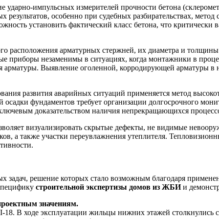
е ударно-импульсных измерителей прочности бетона (склерометр
х результатов, особенно при судебных разбирательствах, метод
можность установить фактический класс бетона, что критически 
го расположения арматурных стержней, их диаметра и толщины
 приборы незаменимы в ситуациях, когда монтажники в процес
ия арматуры. Выявление оголенной, корродирующей арматуры в н
вания развития аварийных ситуаций применяется метод высокот
й осадки фундаментов требует организации долгосрочного мони
 ключевым доказательством наличия непрекращающихся процесс
воляет визуализировать скрытые дефекты, не видимые невоор
ков, а также участки переувлажнения утеплителя. Тепловизионн
тивности.
ых задач, решение которых стало возможным благодаря примен
 специфику
строительной экспертизы домов из ЖБИ
и демонст
 проектным значениям.
II-18. В ходе эксплуатации жильцы нижних этажей столкнулис