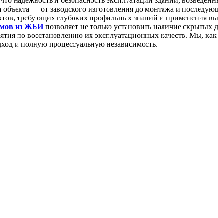
 что надежность и безопасность эксплуатации зданий, возведе
ла объекта — от заводского изготовления до монтажа и последу
ектов, требующих глубоких профильных знаний и применения вы
омов из ЖБИ
позволяет не только установить наличие скрытых д
ятия по восстановлению их эксплуатационных качеств. Мы, как 
дход и полную процессуальную независимость.