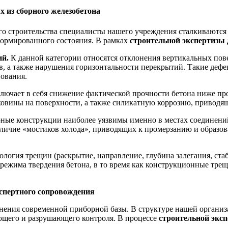
х из сборного железобетона
го строительства специалисты нашего учреждения сталкиваются
ормированного состояния. В рамках
строительной экспертизы
ий.
К данной категории относятся отклонения вертикальных пове
 а также нарушения горизонтальности перекрытий. Такие дефек
ования.
лючает в себя снижение фактической прочности бетона ниже про
овины на поверхности, а также силикатную коррозию, приводящ
ные конструкции наиболее уязвимы именно в местах соединени
аличие «мостиков холода», приводящих к промерзанию и образов
логия трещин (раскрытие, направление, глубина залегания, ста
режима твердения бетона, в то время как конструкционные тре
спертного сопровождения
нения современной приборной базы. В структуре нашей органи
ющего и разрушающего контроля. В процессе
строительной экс