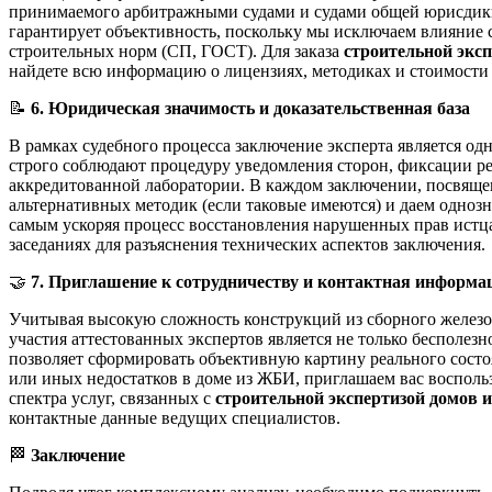
принимаемого арбитражными судами и судами общей юрисдикци
гарантирует объективность, поскольку мы исключаем влияние
строительных норм (СП, ГОСТ). Для заказа
строительной экс
найдете всю информацию о лицензиях, методиках и стоимости 
📝
6. Юридическая значимость и доказательственная база
В рамках судебного процесса заключение эксперта является о
строго соблюдают процедуру уведомления сторон, фиксации ре
аккредитованной лаборатории. В каждом заключении, посвящ
альтернативных методик (если таковые имеются) и даем одноз
самым ускоряя процесс восстановления нарушенных прав истца
заседаниях для разъяснения технических аспектов заключения.
🤝
7. Приглашение к сотрудничеству и контактная информа
Учитывая высокую сложность конструкций из сборного железоб
участия аттестованных экспертов является не только бесполе
позволяет сформировать объективную картину реального сост
или иных недостатков в доме из ЖБИ, приглашаем вас восполь
спектра услуг, связанных с
строительной экспертизой домов
контактные данные ведущих специалистов.
🏁
Заключение