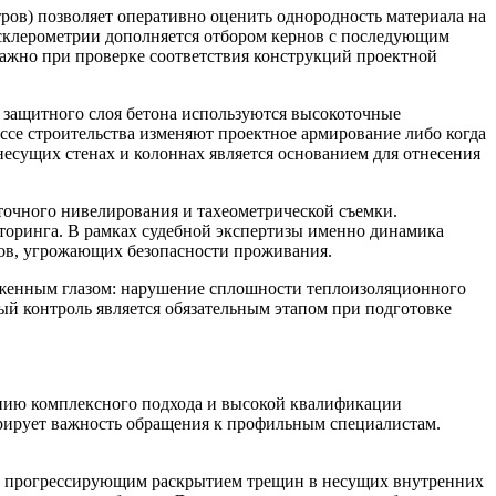
ов) позволяет оперативно оценить однородность материала на
 склерометрии дополняется отбором кернов с последующим
важно при проверке соответствия конструкций проектной
 защитного слоя бетона используются высокоточные
се строительства изменяют проектное армирование либо когда
есущих стенах и колоннах является основанием для отнесения
очного нивелирования и тахеометрической съемки.
торинга. В рамках судебной экспертизы именно динамика
ов, угрожающих безопасности проживания.
уженным глазом: нарушение сплошности теплоизоляционного
ый контроль является обязательным этапом при подготовке
ению комплексного подхода и высокой квалификации
рирует важность обращения к профильным специалистам.
ь с прогрессирующим раскрытием трещин в несущих внутренних