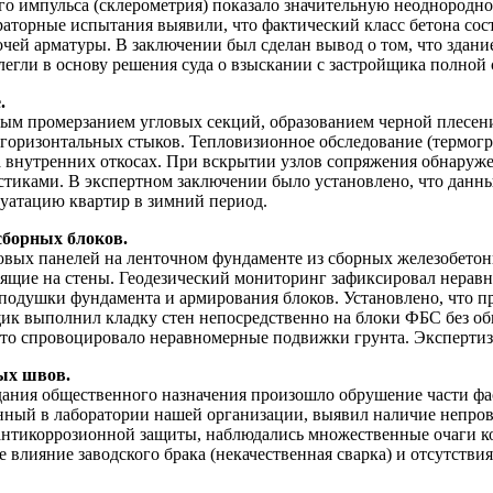
го импульса (склерометрия) показало значительную неоднородн
аторные испытания выявили, что фактический класс бетона сост
чей арматуры. В заключении был сделан вывод о том, что здани
легли в основу решения суда о взыскании с застройщика полной
.
овым промерзанием угловых секций, образованием черной плесе
оризонтальных стыков. Тепловизионное обследование (термогра
на внутренних откосах. При вскрытии узлов сопряжения обнару
стиками. В экспертном заключении было установлено, что данн
луатацию квартир в зимний период.
сборных блоков.
овых панелей на ленточном фундаменте из сборных железобетон
ящие на стены. Геодезический мониторинг зафиксировал неравн
одушки фундамента и армирования блоков. Установлено, что пр
щик выполнил кладку стен непосредственно на блоки ФБС без об
что спровоцировало неравномерные подвижки грунта. Экспертиз
ых швов.
дания общественного назначения произошло обрушение части фа
нный в лаборатории нашей организации, выявил наличие непров
антикоррозионной защиты, наблюдались множественные очаги ко
 влияние заводского брака (некачественная сварка) и отсутстви