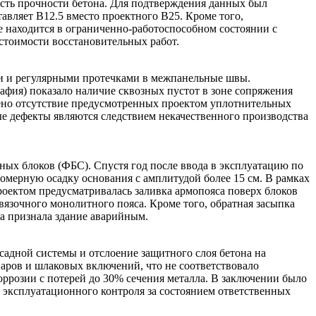
ость прочности бетона. Для подтверждения данных был
авляет B12.5 вместо проектного B25. Кроме того,
е находится в ограниченно-работоспособном состоянии с
 стоимости восстановительных работ.
ни и регулярными протечками в межпанельные швы.
фия) показало наличие сквозных пустот в зоне сопряжения
жено отсутствие предусмотренных проектом уплотнительных
ые дефекты являются следствием некачественного производства
ных блоков (ФБС). Спустя год после ввода в эксплуатацию по
омерную осадку основания с амплитудой более 15 см. В рамках
оектом предусматривалась заливка армопояса поверх блоков
вязочного монолитного пояса. Кроме того, обратная засыпка
а признала здание аварийным.
садной системы и отслоение защитного слоя бетона на
аров и шлаковых включений, что не соответствовало
ррозии с потерей до 30% сечения металла. В заключении было
я эксплуатационного контроля за состоянием ответственных