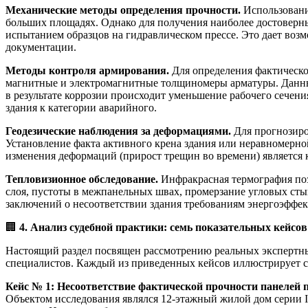
Механические методы определения прочности.
Использовани
больших площадях. Однако для получения наиболее достоверны
испытанием образцов на гидравлическом прессе. Это дает воз
документации.
Методы контроля армирования.
Для определения фактическо
магнитные и электромагнитные толщиномеры арматуры. Данные
в результате коррозии происходит уменьшение рабочего сечен
здания к категории аварийного.
Геодезические наблюдения за деформациями.
Для прогнозиро
Установление факта активного крена здания или неравномерно
изменения деформаций (прирост трещин во времени) является
Тепловизионное обследование.
Инфракрасная термография поз
слоя, пустоты в межпанельных швах, промерзание угловых сты
заключений о несоответствии здания требованиям энергоэффек
🏢
4. Анализ судебной практики: семь показательных кейсов
Настоящий раздел посвящен рассмотрению реальных экспертн
специалистов. Каждый из приведенных кейсов иллюстрирует
Кейс № 1: Несоответствие фактической прочности панелей
Объектом исследования являлся 12-этажный жилой дом серии 