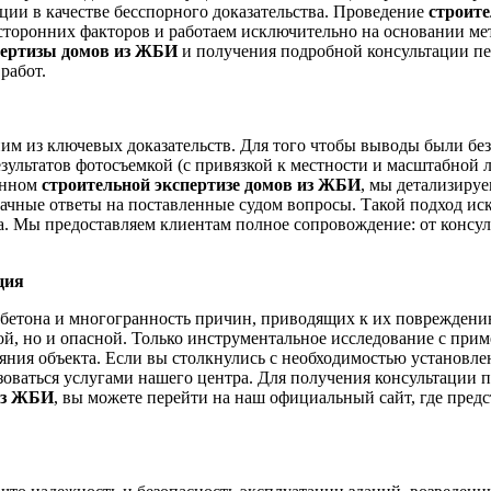
и в качестве бесспорного доказательства. Проведение
строит
 сторонних факторов и работаем исключительно на основании м
пертизы домов из ЖБИ
и получения подробной консультации п
работ.
дним из ключевых доказательств. Для того чтобы выводы были б
зультатов фотосъемкой (с привязкой к местности и масштабной 
енном
строительной экспертизе домов из ЖБИ
, мы детализиру
начные ответы на поставленные судом вопросы. Такой подход ис
. Мы предоставляем клиентам полное сопровождение: от консул
ция
етона и многогранность причин, приводящих к их повреждению,
зной, но и опасной. Только инструментальное исследование с 
ояния объекта. Если вы столкнулись с необходимостью установ
зоваться услугами нашего центра. Для получения консультации 
 из ЖБИ
, вы можете перейти на наш официальный сайт, где пред