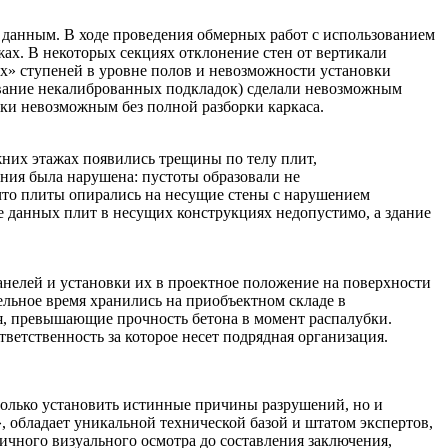
 данным. В ходе проведения обмерных работ с использованием
ах. В некоторых секциях отклонение стен от вертикали
х» ступеней в уровне полов и невозможности установки
ование некалиброванных подкладок) сделали невозможным
ки невозможным без полной разборки каркаса.
жних этажах появились трещины по телу плит,
ния была нарушена: пустоты образовали не
 что плиты опирались на несущие стены с нарушением
ие данных плит в несущих конструкциях недопустимо, а здание
анелей и установки их в проектное положение на поверхности
ельное время хранились на приобъектном складе в
я, превышающие прочность бетона в момент распалубки.
ветственность за которое несет подрядная организация.
только установить истинные причины разрушений, но и
 обладает уникальной технической базой и штатом экспертов,
ичного визуального осмотра до составления заключения,