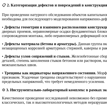
📋
2. Категоризация дефектов и повреждений в конструкция
При проведении натурного обследования объектов капитально
необходима для последующего моделирования напряженно-деф
•
Дефекты геометрии и взаимного расположения конструкц
дверных проемов, неравномерные осадки фундаментных блоков,
сопровождения монтажа, либо неравномерных деформаций осн
•
Дефекты материала (бетона и арматуры).
Данная группа вк
незащищенных коррозией арматурных стержней, каверны и рак
•
Дефекты узлов сопряжений и стыков.
Железобетонные сбор
деталей, степень заполнения стыков бетоном или раствором, н
межпанельных швов.
•
Трещины как индикаторы напряженного состояния.
Морфо
признаком. Усадочные трещины свидетельствуют о нарушении 
предельных напряжений, что требует немедленного усиления.
⚙️
3. Инструментально-лабораторный комплекс в рамках эк
Качественное проведение исследований невозможно без приме
классических, так и высокотехнологичных методов неразруша