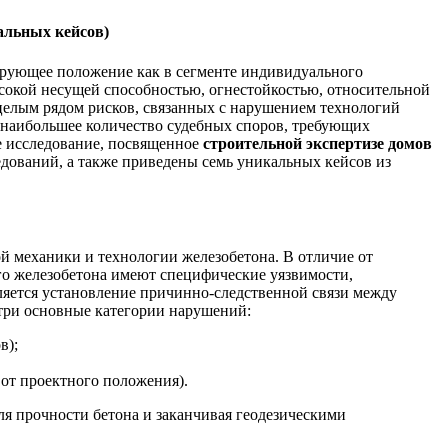
альных кейсов)
ирующее положение как в сегменте индивидуального
ысокой несущей способностью, огнестойкостью, относительной
целым рядом рисков, связанных с нарушением технологий
т наибольшее количество судебных споров, требующих
е исследование, посвященное
строительной экспертизе домов
дований, а также приведены семь уникальных кейсов из
й механики и технологии железобетона. В отличие от
го железобетона имеют специфические уязвимости,
вляется установление причинно-следственной связи между
 три основные категории нарушений:
в);
от проектного положения).
я прочности бетона и заканчивая геодезическими