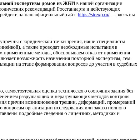
ельной экспертизы домов из ЖБИ
в нашей организации
етодических рекомендаций Росстандарта и действующих
ерейдите на наш официальный сайт:
https://strexp.ru/
— здесь вы
езупречны с юридической точки зрения, наши специалисты
линейкой), а также проводят необходимые испытания в
ем примененные методы, обосновываем отказ от применения
ключает возможность назначения повторной экспертизы, тем
ьтации на этапе формирования вопросов до участия в судебных
 самостоятельная оценка технического состояния здания без
применением разрушающих и неразрушающих методов контроля
ления причин возникновения трещин, деформаций, промерзаний
по вопросам организации исследования или заказа полного
ставлены подробные сведения о лицензиях, методиках и