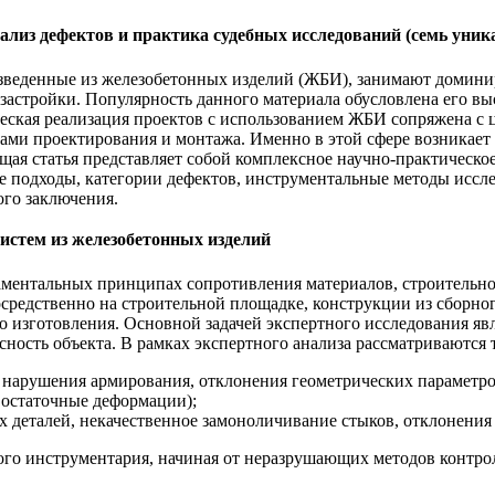
лиз дефектов и практика судебных исследований (семь уник
озведенные из железобетонных изделий (ЖБИ), занимают домин
 застройки. Популярность данного материала обусловлена его в
еская реализация проектов с использованием ЖБИ сопряжена с 
ками проектирования и монтажа. Именно в этой сфере возникае
ая статья представляет собой комплексное научно-практическо
е подходы, категории дефектов, инструментальные методы иссле
го заключения.
истем из железобетонных изделий
аментальных принципах сопротивления материалов, строительно
средственно на строительной площадке, конструкции из сборно
го изготовления. Основной задачей экспертного исследования я
ность объекта. В рамках экспертного анализа рассматриваются
, нарушения армирования, отклонения геометрических параметро
 остаточные деформации);
 деталей, некачественное замоноличивание стыков, отклонения 
го инструментария, начиная от неразрушающих методов контрол