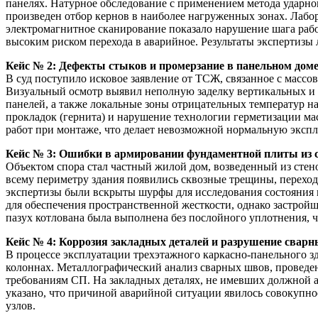
панелях. Натурное обследование с применением метода ударно
произведен отбор кернов в наиболее нагруженных зонах. Лабор
электромагнитное сканирование показало нарушение шага рабо
высоким риском перехода в аварийное. Результаты экспертизы 
Кейс № 2: Дефекты стыков и промерзание в панельном доме
В суд поступило исковое заявление от ТСЖ, связанное с масс
Визуальный осмотр выявил неполную заделку вертикальных и г
панелей, а также локальные зоны отрицательных температур 
прокладок (гернита) и нарушение технологии герметизации ма
работ при монтаже, что делает невозможной нормальную эксп
Кейс № 3: Ошибки в армировании фундаментной плиты из 
Объектом спора стал частный жилой дом, возведенный из стен
всему периметру здания появились сквозные трещины, переход
экспертизы были вскрыты шурфы для исследования состояния п
для обеспечения пространственной жесткости, однако застрой
пазух котлована была выполнена без послойного уплотнения, 
Кейс № 4: Коррозия закладных деталей и разрушение сварн
В процессе эксплуатации трехэтажного каркасно-панельного з
колоннах. Металлографический анализ сварных швов, проведе
требованиям СП. На закладных деталях, не имевших должной 
указано, что причиной аварийной ситуации явилось совокупное
узлов.