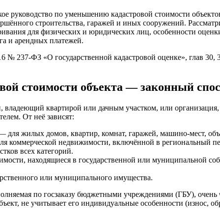
кое руководство по уменьшению кадастровой стоимости объекто
ершённого строительства, гаражей и иных сооружений. Рассмат
аривания для физических и юридических лиц, особенности оценк
га и арендных платежей.
16 № 237-ФЗ «О государственной кадастровой оценке», глав 30, 
вой стоимости объекта — законный спос
, владеющий квартирой или дачным участком, или организация
елем. От неё зависят:
— для жилых домов, квартир, комнат, гаражей, машино-мест, об
ля коммерческой недвижимости, включённой в региональный пер
стков всех категорий.
имости, находящиеся в государственной или муниципальной собс
арственного или муниципального имущества.
полняемая по госзаказу бюджетными учреждениями (ГБУ), очень ч
бъект, не учитывает его индивидуальные особенности (износ, об