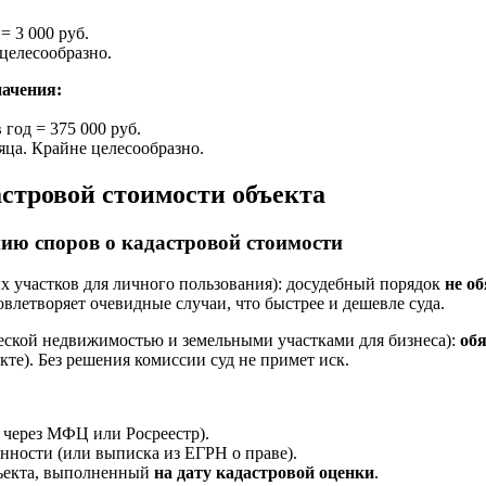
= 3 000 руб.
ецелесообразно.
начения:
 год = 375 000 руб.
яца. Крайне целесообразно.
стровой стоимости объекта
нию споров о кадастровой стоимости
х участков для личного пользования): досудебный порядок
не о
овлетворяет очевидные случаи, что быстрее и дешевле суда.
ской недвижимостью и земельными участками для бизнеса):
об
кте). Без решения комиссии суд не примет иск.
 через МФЦ или Росреестр).
нности (или выписка из ЕГРН о праве).
бъекта, выполненный
на дату кадастровой оценки
.