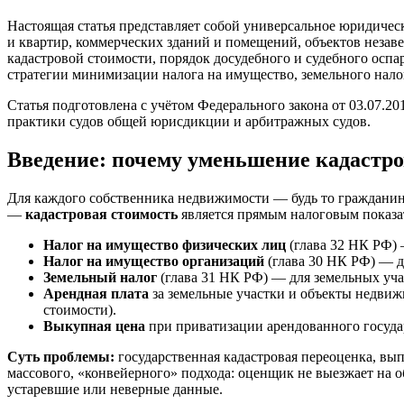
Настоящая статья представляет собой универсальное юридичес
и квартир, коммерческих зданий и помещений, объектов незав
кадастровой стоимости, порядок досудебного и судебного осп
стратегии минимизации налога на имущество, земельного нало
Статья подготовлена с учётом Федерального закона от 03.07.20
практики судов общей юрисдикции и арбитражных судов.
Введение: почему уменьшение кадастро
Для каждого собственника недвижимости — будь то гражданин
—
кадастровая стоимость
является прямым налоговым показат
Налог на имущество физических лиц
(глава 32 НК РФ) 
Налог на имущество организаций
(глава 30 НК РФ) — д
Земельный налог
(глава 31 НК РФ) — для земельных уча
Арендная плата
за земельные участки и объекты недвиж
стоимости).
Выкупная цена
при приватизации арендованного госуд
Суть проблемы:
государственная кадастровая переоценка, вы
массового, «конвейерного» подхода: оценщик не выезжает на о
устаревшие или неверные данные.