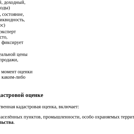
й, доходный,
ходы)
 состояние,
иквидность,
ос)
эксперт
сто,
, фиксирует
еальной цены
-продажи,
в момент оценки
к каким-либо
дастровой оценке
венная кадастровая оценка, включает:
 населённых пунктов, промышленности, особо охраняемых террито
льства
.