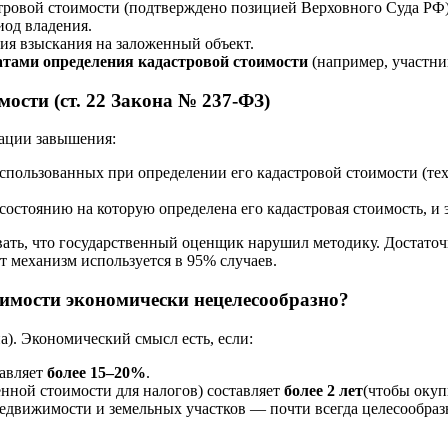
астровой стоимости (подтверждено позицией Верховного Суда РФ)
иод владения.
ния взыскания на заложенный объект.
татами определения кадастровой стоимости
(например, участни
ости (ст. 22 Закона № 237-ФЗ)
уации завышения:
использованных при определении его кадастровой стоимости (те
о состоянию на которую определена его кадастровая стоимость, и
ать, что государственный оценщик нарушил методику. Достаточн
т механизм используется в 95% случаев.
оимости экономически нецелесообразно?
а). Экономический смысл есть, если:
тавляет
более 15–20%
.
нной стоимости для налогов) составляет
более 2 лет
(чтобы окуп
едвижимости и земельных участков — почти всегда целесообразн