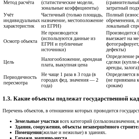
Метод расчёта
(статистические модели,
(сравнительны
зональные коэффициенты)
затратный под
Учёт
Частичный (только площадь,
Полный (износ,
индивидуальных
назначение, местоположение
обременения, л
характеристик
из ЕГРН)
локальный спр
Не производится
Производится (
(используются данные из
выезжает на ме
Осмотр объекта
ЕГРН и публичные
фотографирует
источники)
дефекты)
Определение р
Налогообложение, арендная
Цель
сделки (купли
плата, выкупная цена
аренды, залога)
Не чаще 1 раза в 3 года (в
Определяется 
Периодичность
городах фед. значения — 2
(не привязана 
пересмотра
года)
срокам)
1.3. Какие объекты подлежат государственной ка
Перечень объектов, в отношении которых проводится государст
Земельные участки
всех категорий (сельхозназначения,
Здания, сооружения, объекты незавершённого строите
Помещения
(жилые и нежилые) в зданиях.
Гаражи, машино-места
.