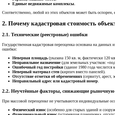
Единые недвижимые комплексы
.
Соответственно, любой из этих объектов может быть оспорен, 
2. Почему кадастровая стоимость объе
2.1. Технические (реестровые) ошибки
Государственная кадастровая переоценка основана на данных и
ошибки:
Неверная площадь
(указана 150 кв. м, фактически 120 кв
Неправильное назначение
(для земельных участков: «п
Ошибочный год постройки
(здание 1980 года числится к
Неверный материал стен
(кирпич вместо панелей).
Отсутствие отметки об обременениях
(сервитут, арест,
Неправильный адрес или кадастровый номер
.
2.2. Неучтённые факторы, снижающие рыночную
При массовой переоценке не учитываются индивидуальные осо
Физический износ
(особенно для старых зданий и соору
Функциональный износ
(устаревшая планировка, отсут