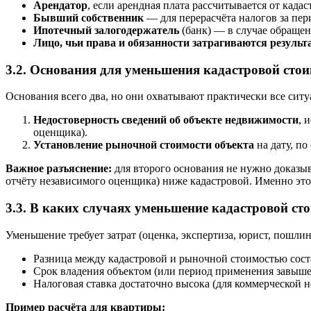
Арендатор
, если арендная плата рассчитывается от кад
Бывший собственник
— для перерасчёта налогов за пер
Ипотечный залогодержатель
(банк) — в случае обраще
Лицо, чьи права и обязанности затрагиваются резуль
3.2. Основания для уменьшения кадастровой стоим
Основания всего два, но они охватывают практически все сит
Недостоверность сведений об объекте недвижимости
, 
оценщика).
Установление рыночной стоимости объекта
на дату, п
Важное разъяснение:
для второго основания не нужно доказыв
отчёту независимого оценщика) ниже кадастровой. Именно это
3.3. В каких случаях уменьшение кадастровой ст
Уменьшение требует затрат (оценка, экспертиза, юрист, пошлин
Разница между кадастровой и рыночной стоимостью сос
Срок владения объектом (или период применения завыше
Налоговая ставка достаточно высока (для коммерческой н
Пример расчёта для квартиры: