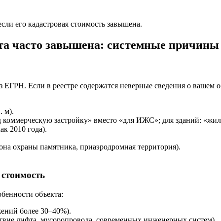
если его кадастровая стоимость завышена.
кта часто завышена: системные причины
з ЕГРН. Если в реестре содержатся неверные сведения о вашем о
. м).
од коммерческую застройку» вместо «для ИЖС»; для зданий: «жил
ак 2010 года).
 зона охраны памятника, приаэродромная территория).
 стоимость
бенности объекта:
жений более 30–40%).
ствие лифта, мусоропровода, современных инженерных систем).