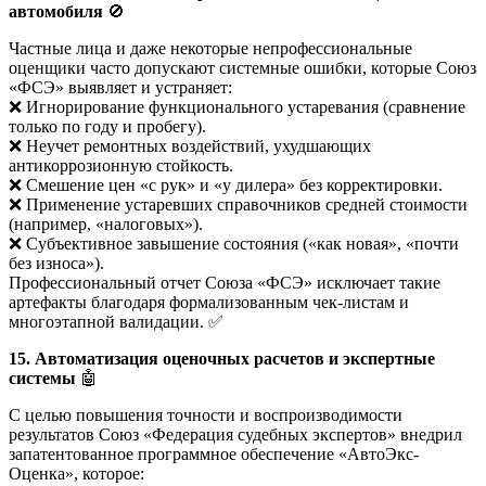
автомобиля
🚫
Частные лица и даже некоторые непрофессиональные
оценщики часто допускают системные ошибки, которые Союз
«ФСЭ» выявляет и устраняет:
❌ Игнорирование функционального устаревания (сравнение
только по году и пробегу).
❌ Неучет ремонтных воздействий, ухудшающих
антикоррозионную стойкость.
❌ Смешение цен «с рук» и «у дилера» без корректировки.
❌ Применение устаревших справочников средней стоимости
(например, «налоговых»).
❌ Субъективное завышение состояния («как новая», «почти
без износа»).
Профессиональный отчет Союза «ФСЭ» исключает такие
артефакты благодаря формализованным чек-листам и
многоэтапной валидации. ✅
15. Автоматизация оценочных расчетов и экспертные
системы
🤖
С целью повышения точности и воспроизводимости
результатов Союз «Федерация судебных экспертов» внедрил
запатентованное программное обеспечение «АвтоЭкс-
Оценка», которое: