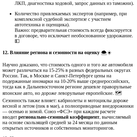
ЛКП, диагностика ходовой, запрос данных из таможни).
Количество привлекаемых экспертов (например, при
комплексной судебной экспертизе с участием
автотехника и оценщика).
Важно: предварительная стоимость всегда фиксируется
в договоре, что исключает необоснованное удорожание.
💵
12. Влияние региона и сезонности на оценку
🌨️☀️
Научно доказано, что стоимость одного и того же автомобиля
может различаться на 15-25% в разных федеральных округах
России. Так, в Москве и Санкт-Петербурге цены на
подержанные иномарки на 10-20% выше среднероссийских,
тогда как в Дальневосточном регионе дешевле праворульные
японские авто, но дороже леворульные европейские. 🗺️
Сезонность также влияет: кабриолеты и мотоциклы дороже
весной и летом (пик в мае), а полноприводные внедорожники
— осенью и зимой. Союз «ФСЭ» при каждом расчете
вводит
регионально-сезонный коэффициент
, вычисляемый
на основе скользящей средней за 24 месяца по данным
открытых источников и собственных мониторингов.