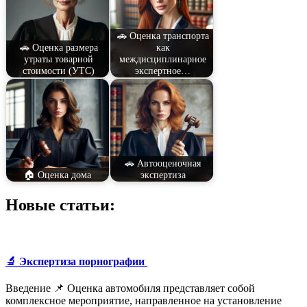
🚗 Оценка транспорта
🚗 Оценка размера
как
утраты товарной
междисциплинарное
стоимости (УТС)
экспертное…
🚗 Автооценочная
🏠 Оценка дома
экспертиза
Новые статьи:
🔬 Экспертиза порнографии
Введение 📌 Оценка автомобиля представляет собой
комплексное мероприятие, направленное на установление