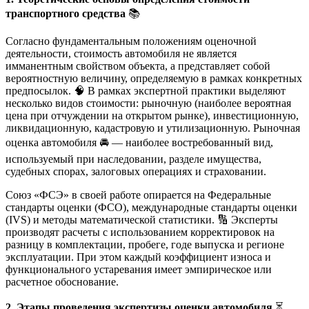
транспортного средства
📚
Согласно фундаментальным положениям оценочной
деятельности, стоимость автомобиля не является
имманентным свойством объекта, а представляет собой
вероятностную величину, определяемую в рамках конкретных
предпосылок. 🧠 В рамках экспертной практики выделяют
несколько видов стоимости: рыночную (наиболее вероятная
цена при отчуждении на открытом рынке), инвестиционную,
ликвидационную, кадастровую и утилизационную. Рыночная
оценка автомобиля 🚘 — наиболее востребованный вид,
используемый при наследовании, разделе имущества,
судебных спорах, залоговых операциях и страховании.
Союз «ФСЭ» в своей работе опирается на Федеральные
стандарты оценки (ФСО), международные стандарты оценки
(IVS) и методы математической статистики. 🔢 Эксперты
производят расчеты с использованием корректировок на
разницу в комплектации, пробеге, годе выпуска и регионе
эксплуатации. При этом каждый коэффициент износа и
функционального устаревания имеет эмпирическое или
расчетное обоснование.
2. Этапы проведения экспертизы оценки автомобиля
⏳