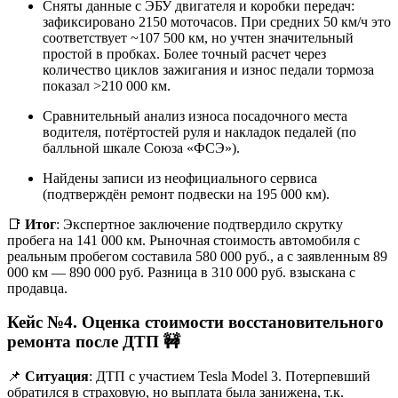
Сняты данные с ЭБУ двигателя и коробки передач:
зафиксировано 2150 моточасов. При средних 50 км/ч это
соответствует ~107 500 км, но учтен значительный
простой в пробках. Более точный расчет через
количество циклов зажигания и износ педали тормоза
показал >210 000 км.
Сравнительный анализ износа посадочного места
водителя, потёртостей руля и накладок педалей (по
балльной шкале Союза «ФСЭ»).
Найдены записи из неофициального сервиса
(подтверждён ремонт подвески на 195 000 км).
📑
Итог
: Экспертное заключение подтвердило скрутку
пробега на 141 000 км. Рыночная стоимость автомобиля с
реальным пробегом составила 580 000 руб., а с заявленным 89
000 км — 890 000 руб. Разница в 310 000 руб. взыскана с
продавца.
Кейс №4. Оценка стоимости восстановительного
ремонта после ДТП
🚧
📌
Ситуация
: ДТП с участием Tesla Model 3. Потерпевший
обратился в страховую, но выплата была занижена, т.к.