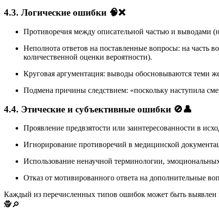
4.3. Логические ошибки
🧠❌
Противоречия между описательной частью и выводами (н
Неполнота ответов на поставленные вопросы: на часть 
количественной оценки вероятности).
Круговая аргументация: выводы обосновываются теми же
Подмена причины следствием: «поскольку наступила сме
4.4. Этические и субъективные ошибки
🚫👤
Проявление предвзятости или заинтересованности в исход
Игнорирование противоречий в медицинской документац
Использование ненаучной терминологии, эмоциональных
Отказ от мотивированного ответа на дополнительные воп
Каждый из перечисленных типов ошибок может быть выявлен в
🕵️🔎