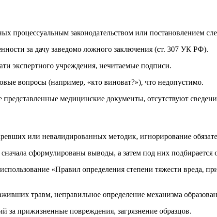
ных процессуальным законодательством или постановлением сле
нности за дачу заведомо ложного заключения (ст. 307 УК РФ).
ати экспертного учреждения, нечитаемые подписи.
овые вопросы (например, «кто виноват?»), что недопустимо.
е представленные медицинские документы, отсутствуют сведени
ревших или невалидированных методик, игнорирование обязате
сначала сформулированы выводы, а затем под них подбирается о
 использование «Правил определения степени тяжести вреда, п
аживших травм, неправильное определение механизма образован
й за прижизненные повреждения, загрязнение образцов.