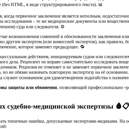
 (без HTML, в виде структурированного текста). 📊
я, когда первичное заключение является неполным, недостаточ
ты исследования – те же медицинские документы или вещественн
ением) суда или следователя. ⚙️
лучае возникновения сомнений в обоснованности заключения и
но другим экспертом (или комиссией экспертов), как правило, 
лючение, которое заменяет предыдущее. 🔁
оцессуальным действием, инициируемым судом или следователем.
кого дела. Рецензент не вправе самостоятельно исследовать вещ
казчиком. Рецензия не отменяет и не заменяет первичное заключ
 но не обязан назначать повторную экспертизу на её основании.
а служит основанием для удовлетворения ходатайства о назначе
оны защиты или обвинения
, позволяющий профессионально «ра
ях судебно-медицинской экспертизы
🩸
ать типичные ошибки, допускаемые экспертами-медиками. На ос
ий: