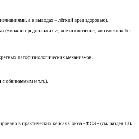
злияниями, а в выводах – лёгкий вред здоровью).
ки («можно предположить», «не исключено», «возможно» без
нкретных патофизиологических механизмов.
 с обвиняемым и т.п.).
ровано в практических кейсах Союза «ФСЭ» (см. раздел 13).