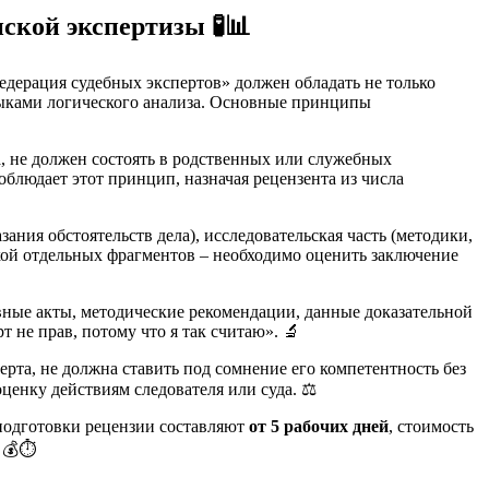
нской экспертизы
🧪📊
едерация судебных экспертов» должен обладать не только
выками логического анализа. Основные принципы
а, не должен состоять в родственных или служебных
блюдает этот принцип, назначая рецензента из числа
ания обстоятельств дела), исследовательская часть (методики,
кой отдельных фрагментов – необходимо оценить заключение
ные акты, методические рекомендации, данные доказательной
не прав, потому что я так считаю». 🔬
рта, не должна ставить под сомнение его компетентность без
ценку действиям следователя или суда. ⚖️
подготовки рецензии составляют
от 5 рабочих дней
, стоимость
 💰⏱️