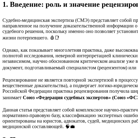
1. Введение: роль и значение рецензир
Судебно-медицинская экспертиза (СМЭ) представляет собой пр
направленное на получение доказательственной информации о
судебного решения, поскольку именно оно позволяет установи
жизни потерпевшего. 🩸📑
Однако, как показывает многолетняя практика, даже высокок
полнотой исследования, неверной интерпретацией клинически
независимом, научно обоснованном критическом анализе уже 
документ, подготавливаемый специалистом (рецензентом) или 
Рецензирование не является повторной экспертизой в процесс
вещественные доказательства), а подвергает логико-юридическ
Российской Федерации практика рецензирования получила шир
занимает
Союз «Федерация судебных экспертов» (Союз «ФС
Данная статья представляет собой комплексное научно-практи
нормативно-правовую базу, классификацию экспертных ошибок
ориентированы на юристов, адвокатов, судей, медицинских раб
медицинской составляющей. 🧠💼