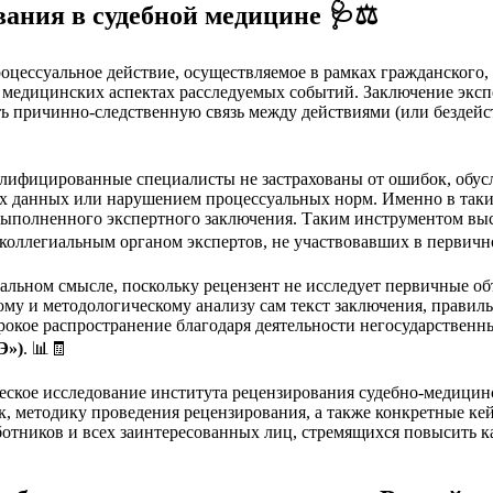
ования в судебной медицине
🩺⚖️
оцессуальное действие, осуществляемое в рамках гражданского,
 медицинских аспектах расследуемых событий. Заключение эксп
ть причинно-следственную связь между действиями (или бездей
валифицированные специалисты не застрахованы от ошибок, обу
х данных или нарушением процессуальных норм. Именно в таких
выполненного экспертного заключения. Таким инструментом вы
коллегиальным органом экспертов, не участвовавших в первично
уальном смысле, поскольку рецензент не исследует первичные о
ому и методологическому анализу сам текст заключения, правил
окое распространение благодаря деятельности негосударственны
Э»)
. 📊🧾
ческое исследование института рецензирования судебно-медицин
, методику проведения рецензирования, а также конкретные ке
отников и всех заинтересованных лиц, стремящихся повысить ка