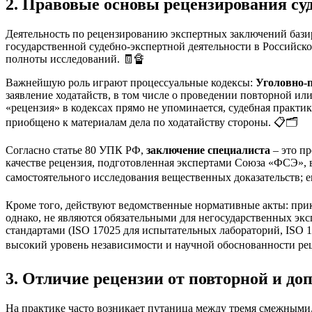
2. Правовые основы рецензирования су
Деятельность по рецензированию экспертных заключений базир
государственной судебно-экспертной деятельности в Российск
полноты исследований. 🧾🔏
Важнейшую роль играют процессуальные кодексы:
Уголовно-
заявление ходатайств, в том числе о проведении повторной и
«рецензия» в кодексах прямо не упоминается, судебная практик
приобщено к материалам дела по ходатайству стороны. 📋🗂️
Согласно статье 80 УПК РФ,
заключение специалиста
– это п
качестве рецензия, подготовленная экспертами Союза «ФСЭ», в
самостоятельного исследования вещественных доказательств; 
Кроме того, действуют ведомственные нормативные акты: при
однако, не являются обязательными для негосударственных эк
стандартами (ISO 17025 для испытательных лабораторий, ISO 
высокий уровень независимости и научной обоснованности ре
3. Отличие рецензии от повторной и д
На практике часто возникает путаница между тремя смежными