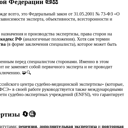
кой Федерации
📜⚖️
де всего, это Федеральный закон от 31.05.2001 № 73-ФЗ «О
зависимости эксперта, объективности, всесторонности и
назначения и производства экспертизы, права сторон на
 кодекс РФ
(аналогичные положения). Хотя сам термин
тва
(в форме заключения специалиста), которое может быть
вленным перед специалистом сторонами. Именно в этом
нт не заменяет собой первичного эксперта и не проводит
аключению. 🧩🔍
сийского центра судебно-медицинской экспертизы» (которые,
 «ФСЭ» в своей работе руководствуется также международными
ети судебно-экспертных учреждений (ENFSI), что гарантирует
ертизы
🔄🧐
титутами:
рецензия
,
дополнительная экспертиза
и
повторная