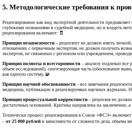
5. Методологические требования к про
Рецензирование как вид экспертной деятельности предъявляет
глубокими познаниями в судебной медицине, но и владеть ме
рецензирования включают: 🧾
Принцип независимости
– рецензент не должен иметь личной,
отношениях с первичным экспертом, не должен получать вознаг
экспертов, не связанных с регионом или учреждением, провод
Принцип полноты и всесторонности
– анализу подлежат все р
объем исследований), синтезирующая часть (обоснование выво
как единую систему. 🧩
Принцип научной обоснованности
– все замечания рецензент
медицины, публикации в рецензируемых научных журналах. Нед
Принцип процессуальной корректности
– рецензия не должна
достаточных оснований. Критика направлена на заключение, а н
Технически процесс рецензирования в Союзе «ФСЭ» включает 
–
от 25 000 рублей
в зависимости от сложности дела, объема м