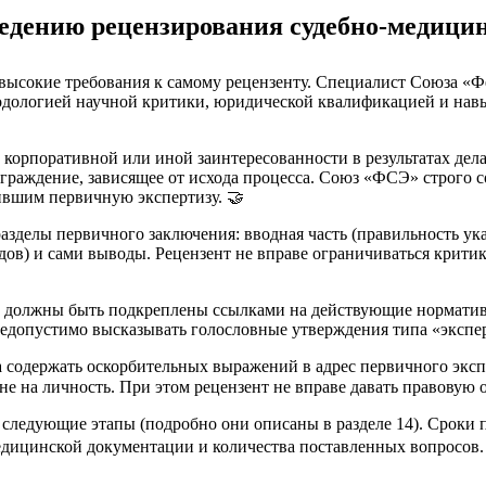
ведению рецензирования судебно-медици
 высокие требования к самому рецензенту. Специалист Союза «Ф
тодологией научной критики, юридической квалификацией и на
 корпоративной или иной заинтересованности в результатах дел
раждение, зависящее от исхода процесса. Союз «ФСЭ» строго со
ившим первичную экспертизу. 🤝
азделы первичного заключения: вводная часть (правильность указ
дов) и сами выводы. Рецензент не вправе ограничиваться крити
а должны быть подкреплены ссылками на действующие норматив
опустимо высказывать голословные утверждения типа «эксперт 
 содержать оскорбительных выражений в адрес первичного экспе
е на личность. При этом рецензент не вправе давать правовую о
следующие этапы (подробно они описаны в разделе 14). Сроки 
едицинской документации и количества поставленных вопросов.