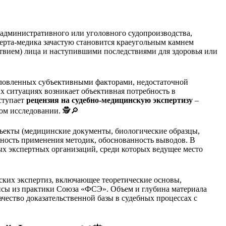
 административного или уголовного судопроизводства,
ерта-медика зачастую становится краеугольным камнем
ствием) лица и наступившими последствиями для здоровья или
словленных субъективными факторами, недостаточной
 ситуациях возникает объективная потребность в
ступает
рецензия на судебно-медицинскую экспертизу
–
м исследовании. 🕵️🔎
бъекты (медицинские документы, биологические образцы,
ьность применения методик, обоснованность выводов. В
х экспертных организаций, среди которых ведущее место
ских экспертиз, включающее теоретические основы,
йсы из практики Союза «ФСЭ». Объем и глубина материала
чество доказательственной базы в судебных процессах с