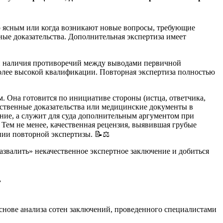
но ясным или когда возникают новые вопросы, требующие
ые доказательства. Дополнительная экспертиза имеет
ли наличия противоречий между выводами первичной
более высокой квалификации. Повторная экспертиза полностью
 Она готовится по инициативе стороны (истца, ответчика,
ественные доказательства или медицинские документы в
ение, а служит для суда дополнительным аргументом при
 Тем не менее, качественная рецензия, выявившая грубые
нии повторной экспертизы. 📝⚖️
звалить» некачественное экспертное заключение и добиться

нове анализа сотен заключений, проведенного специалистами