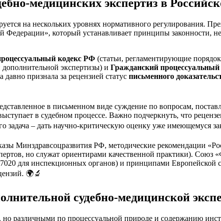
дебно-медицинских экспертиз в Российс
уется на нескольких уровнях нормативного регулирования. Преж
ой Федерации», который устанавливает принципы законности, не
процессуальный кодекс РФ
(статьи, регламентирующие порядок 
ли дополнительной экспертизы) и
Гражданский процессуальный
а давно признала за рецензией статус
письменного доказательс
редставленное в письменном виде суждение по вопросам, поста
ыступает в судебном процессе. Важно подчеркнуть, что рецензе
его задача – дать научно-критическую оценку уже имеющемуся з
казы Минздравсоцразвития РФ, методические рекомендации «Рос
спертов, но служат ориентирами качественной практики). Союз
17020 для инспекционных органов) и принципами Европейской с
цензий. 🌍🔬
ополнительной судебно-медицинской эксп
, но различными по процессуальной природе и содержанию инс