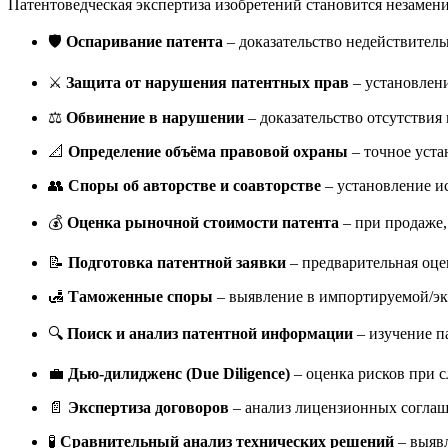
Патентоведческая экспертиза изобретений становится незаме
🛡️
Оспаривание патента
– доказательство недействитель
⚔️
Защита от нарушения патентных прав
– установлени
⚖️
Обвинение в нарушении
– доказательство отсутстви
📐
Определение объёма правовой охраны
– точное уста
👥
Споры об авторстве и соавторстве
– установление ис
💰
Оценка рыночной стоимости патента
– при продаже,
📝
Подготовка патентной заявки
– предварительная оце
🛃
Таможенные споры
– выявление в импортируемой/эк
🔍
Поиск и анализ патентной информации
– изучение п
💼
Дью-дилидженс (Due Diligence)
– оценка рисков при с
📄
Экспертиза договоров
– анализ лицензионных соглаш
🧪
Сравнительный анализ технических решений
– выявл