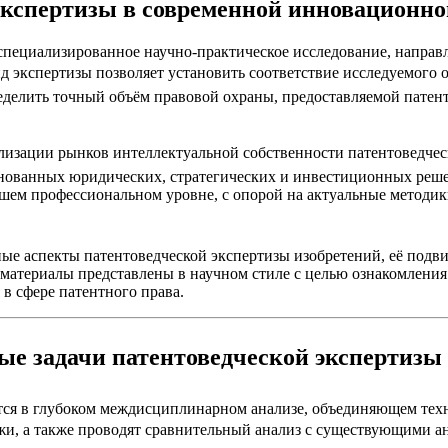
 экспертизы в современной инновационн
 специализированное научно-практическое исследование, направ
 экспертизы позволяет установить соответствие исследуемого о
делить точный объём правовой охраны, предоставляемой патент
лизации рынков интеллектуальной собственности патентоведческ
нованных юридических, стратегических и инвестиционных реше
ем профессиональном уровне, с опорой на актуальные методики
ые аспекты патентоведческой экспертизы изобретений, её подви
материалы представлены в научном стиле с целью ознакомления 
в сфере патентного права.
вые задачи патентоведческой экспертизы
тся в глубоком междисциплинарном анализе, объединяющем техн
 а также проводят сравнительный анализ с существующими анало