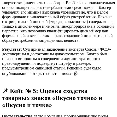
творчестве», «легкость и свобода». Вербальная положительная
оценка подкреплялась невербальными средствами — блогер
улыбался, его мимика выражала удовольствие, что в целом
формировало привлекательный образ употребления. Лексика
с отрицательной оценкой («вред», «опасность») содержалась
только в дисклеймере и не была инкорпорирована в основной
нарратив, что позволяло квалифицировать дисклеймер как
формальный, а весь ролик — как создающий положительный
образ употребления запрещенных веществ.
Результат:
Суд признал заключение эксперта Союза «ФСЭ»
достоверным и достаточным доказательством. Блогер был
признан виновным в совершении административного
правонарушения и подвергнут штрафу в размере,
предусмотренном санкцией статьи. Решение суда было
опубликовано в открытых источниках
📹.
📌
Кейс № 5: Оценка сходства
товарных знаков «Вкусно точно» и
«Вкусно и точка»
Обстоятельства дела:
Компания, производящая продукты