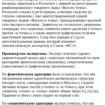
питания, обратилась в Роспатент с заявкой на регистрацию
комбинированного товарного знака «Вкусно точно».
Роспатент отказал в регистрации, усмотрев сходство до
степени смешения с уже зарегистрированной серией
товарных знаков «Вкусно и точка», принадлежащих крупной
сети быстрого питания
. Заявитель не согласился с решением,
утверждая, что словесные элементы имеют различия («точно»
против «и точка»), а также имеются графические отличия
(цветочный орнамент). Спор был передан в Суд по
интеллектуальным правам, который назначил
лингвистическую экспертизу в Союзе «ФСЭ».
Производство экспертизы:
Эксперт-лингвист провел
сравнительный анализ двух словесных обозначений по трем
критериям: фонетическому (звуковому), семантическому
(смысловому) и графическому (визуальному).
По
фонетическому критерию
было установлено, что оба
обозначения имеют идентичную ритмическую структуру
(четыре слога), совпадающее начало («Вкусно»), сходное
звучание вторых частей («точно» и «и точка»), при этом
элементы «точно» и «точка» имеют общие звуки [т], [ч], [н].
Ударение в обоих словах падает на первый слог.
По
семантическому критерию
эксперт отметил, что оба