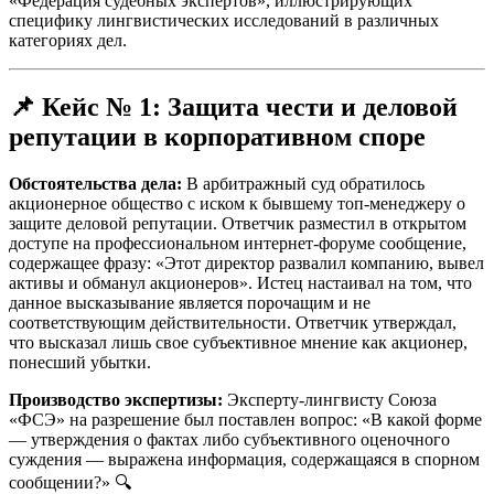
«Федерация судебных экспертов», иллюстрирующих
специфику лингвистических исследований в различных
категориях дел.
📌
Кейс № 1: Защита чести и деловой
репутации в корпоративном споре
Обстоятельства дела:
В арбитражный суд обратилось
акционерное общество с иском к бывшему топ-менеджеру о
защите деловой репутации. Ответчик разместил в открытом
доступе на профессиональном интернет-форуме сообщение,
содержащее фразу: «Этот директор развалил компанию, вывел
активы и обманул акционеров». Истец настаивал на том, что
данное высказывание является порочащим и не
соответствующим действительности. Ответчик утверждал,
что высказал лишь свое субъективное мнение как акционер,
понесший убытки.
Производство экспертизы:
Эксперту-лингвисту Союза
«ФСЭ» на разрешение был поставлен вопрос: «В какой форме
— утверждения о фактах либо субъективного оценочного
суждения — выражена информация, содержащаяся в спорном
сообщении?» 🔍