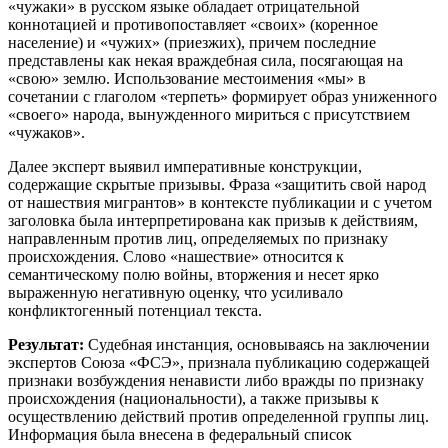
«чужаки» в русском языке обладает отрицательной
коннотацией и противопоставляет «своих» (коренное
население) и «чужих» (приезжих), причем последние
представлены как некая враждебная сила, посягающая на
«свою» землю. Использование местоимения «мы» в
сочетании с глаголом «терпеть» формирует образ униженного
«своего» народа, вынужденного мириться с присутствием
«чужаков».
Далее эксперт выявил императивные конструкции,
содержащие скрытые призывы. Фраза «защитить свой народ
от нашествия мигрантов» в контексте публикации и с учетом
заголовка была интерпретирована как призыв к действиям,
направленным против лиц, определяемых по признаку
происхождения. Слово «нашествие» относится к
семантическому полю войны, вторжения и несет ярко
выраженную негативную оценку, что усиливало
конфликтогенный потенциал текста.
Результат:
Судебная инстанция, основываясь на заключении
экспертов Союза «ФСЭ», признала публикацию содержащей
признаки возбуждения ненависти либо вражды по признаку
происхождения (национальности), а также призывы к
осуществлению действий против определенной группы лиц.
Информация была внесена в федеральный список