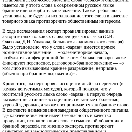
имеется ли у этого слова в современном русском языке
бранное или оскорбительное значение. Также требовалось
установить, не будет ли использование этого слова в качестве
товарного знака противоречить общественным интересам.
В ходе исследования эксперт проанализировал данные
авторитетных толковых словарей русского языка (С.И.
Ожегова, Д.Н. Ушакова, Большого академического словаря).
Было установлено, что у слова «зараза» имеется прямое
номинативное значение — «болезнетворное начало,
возбудитель инфекционной болезни». Однако словари также
фиксируют переносное, разговорно-бранное значение — «о
ком-либо вызывающем крайнее раздражение, неприязнь
(обычно при бранном выражении)»
.
Кроме того, эксперт провел ассоциативный эксперимент (в
рамках допустимых методов), который показал, что у
носителей русского языка слово «зараза» в первую очередь
вызывает негативные ассоциации, связанные с болезнью,
угрозой здоровью, а также воспринимается как бранное слово.
В контексте наименования заведения общественного питания,
где ключевое значение имеет безопасность и качество
продукции, использование слова с семантикой «болезни» и
бранной окраской, по мнению эксперта, противоречит
санитарно-эпидемиологическим представлениям и