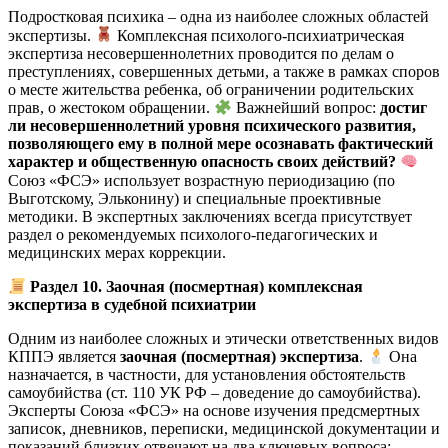
Подростковая психика – одна из наиболее сложных областей
экспертизы.
Комплексная психолого-психиатрическая
экспертиза несовершеннолетних проводится по делам о
преступлениях, совершенных детьми, а также в рамках споров
о месте жительства ребенка, об ограничении родительских
прав, о жестоком обращении.
Важнейший вопрос:
достиг
ли несовершеннолетний уровня психического развития,
позволяющего ему в полной мере осознавать фактический
характер и общественную опасность своих действий?
Союз «ФСЭ» использует возрастную периодизацию (по
Выготскому, Эльконину) и специальные проективные
методики. В экспертных заключениях всегда присутствует
раздел о рекомендуемых психолого-педагогических и
медицинских мерах коррекции.
Раздел 10. Заочная (посмертная) комплексная
экспертиза в судебной психиатрии
Одним из наиболее сложных и этически ответственных видов
КППЭ является
заочная (посмертная) экспертиза
.
Она
назначается, в частности, для установления обстоятельств
самоубийства (ст. 110 УК РФ – доведение до самоубийства).
Эксперты Союза «ФСЭ» на основе изучения предсмертных
записок, дневников, переписки, медицинской документации и
показаний близких отвечают на два ключевых вопроса: