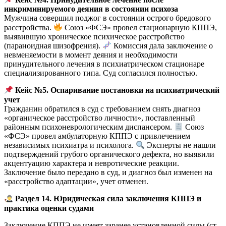
инкриминируемого деяния в состоянии психоза
Мужчина совершил поджог в состоянии острого бредового
расстройства.
Союз «ФСЭ» провел стационарную КППЭ,
выявившую хроническое психическое расстройство
(параноидная шизофрения).
Комиссия дала заключение о
невменяемости в момент деяния и необходимости
принудительного лечения в психиатрическом стационаре
специализированного типа. Суд согласился полностью.
Кейс №5. Оспаривание постановки на психиатрический
учет
Гражданин обратился в суд с требованием снять диагноз
«органическое расстройство личности», поставленный
районным психоневрологическим диспансером.
Союз
«ФСЭ» провел амбулаторную КППЭ с привлечением
независимых психиатра и психолога.
Эксперты не нашли
подтверждений грубого органического дефекта, но выявили
акцентуацию характера и невротические реакции.
Заключение было передано в суд, и диагноз был изменен на
«расстройство адаптации», учет отменен.
Раздел 14. Юридическая сила заключения КППЭ и
практика оценки судами
Заключение КППЭ не имеет заранее установленной силы (ст.