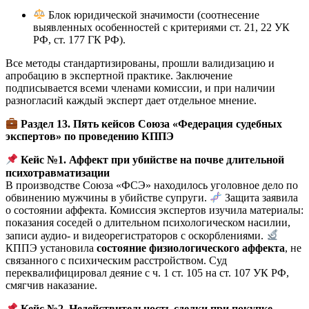
Блок юридической значимости (соотнесение
выявленных особенностей с критериями ст. 21, 22 УК
РФ, ст. 177 ГК РФ).
Все методы стандартизированы, прошли валидизацию и
апробацию в экспертной практике. Заключение
подписывается всеми членами комиссии, и при наличии
разногласий каждый эксперт дает отдельное мнение.
Раздел 13. Пять кейсов Союза «Федерация судебных
экспертов» по проведению КППЭ
Кейс №1. Аффект при убийстве на почве длительной
психотравматизации
В производстве Союза «ФСЭ» находилось уголовное дело по
обвинению мужчины в убийстве супруги.
Защита заявила
о состоянии аффекта. Комиссия экспертов изучила материалы:
показания соседей о длительном психологическом насилии,
записи аудио- и видеорегистраторов с оскорблениями.
КППЭ установила
состояние физиологического аффекта
, не
связанного с психическим расстройством. Суд
переквалифицировал деяние с ч. 1 ст. 105 на ст. 107 УК РФ,
смягчив наказание.
Кейс №2. Недействительность сделки при покупке