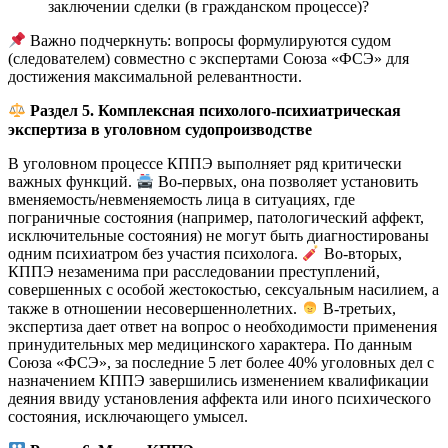
заключении сделки (в гражданском процессе)?
Важно подчеркнуть: вопросы формулируются судом
(следователем) совместно с экспертами Союза «ФСЭ» для
достижения максимальной релевантности.
Раздел 5. Комплексная психолого-психиатрическая
экспертиза в уголовном судопроизводстве
В уголовном процессе КППЭ выполняет ряд критически
важных функций.
Во-первых, она позволяет установить
вменяемость/невменяемость лица в ситуациях, где
пограничные состояния (например, патологический аффект,
исключительные состояния) не могут быть диагностированы
одним психиатром без участия психолога.
Во-вторых,
КППЭ незаменима при расследовании преступлений,
совершенных с особой жестокостью, сексуальным насилием, а
также в отношении несовершеннолетних.
В-третьих,
экспертиза дает ответ на вопрос о необходимости применения
принудительных мер медицинского характера. По данным
Союза «ФСЭ», за последние 5 лет более 40% уголовных дел с
назначением КППЭ завершились изменением квалификации
деяния ввиду установления аффекта или иного психического
состояния, исключающего умысел.