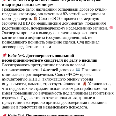
квартиры пожилым лицом
Гражданское дело: наследники оспаривали договор купли-
продажи квартиры, заключенный 82-летней женщиной за
месяц до смерти.
Союз «ФСЭ» провел посмертную
заочную КППЭ по медицинским документам, показаниям
родственников, почерковедческому исследованию записей.
Эксперты пришли к выводу о наличии выраженного
когнитивного дефицита (сосудистая деменция), не
позволявшего понимать значение сделки. Суд признал
договор недействительным.
Кейс №3. Достоверность показаний
несовершеннолетнего свидетеля по делу о насилии
Расследовалось преступление против половой
неприкосновенности 14-летней девочки.
Показания
отличались противоречиями. Союз «ФСЭ» провел
амбулаторную КППЭ, включавшую оценку уровня
внушаемости, памяти, стрессоустойчивости.
Установлено,
что подросток не страдает психическим расстройством, но
имеет повышенную внушаемость под влиянием авторитетных
взрослых. Суд частично отверг показания, данные в
присутствии матери, но признал достоверными показания,
данные в присутствии независимого психолога.
Кейс №4. Принудительное лечение после