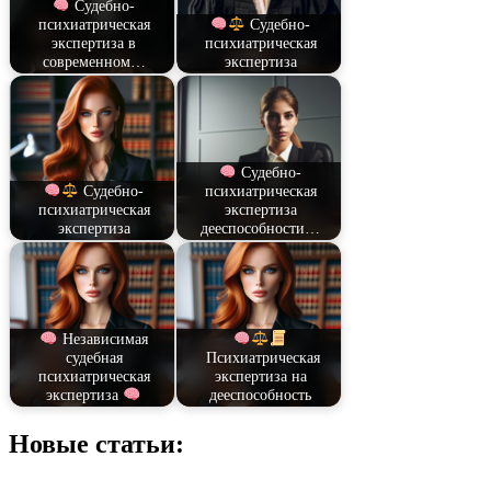
Судебно-
психиатрическая
Судебно-
экспертиза в
психиатрическая
современном…
экспертиза
Судебно-
Судебно-
психиатрическая
психиатрическая
экспертиза
экспертиза
дееспособности…
Независимая
судебная
Психиатрическая
психиатрическая
экспертиза на
экспертиза
дееспособность
Новые статьи: