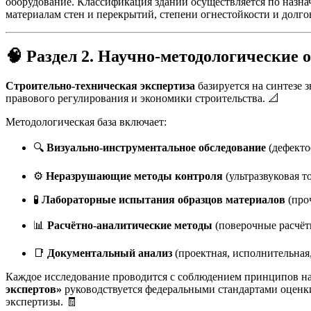
оборудование. Классификация зданий осуществляется по назна
материалам стен и перекрытий, степени огнестойкости и долго
🧠
Раздел 2. Научно-методологические 
Строительно-техническая экспертиза
базируется на синтезе 
правового регулирования и экономики строительства. 📐
Методологическая база включает:
🔍
Визуально-инструментальное обследование
(дефекто
⚙️
Неразрушающие методы контроля
(ультразвуковая т
🧪
Лабораторные испытания образцов материалов
(проч
📊
Расчётно-аналитические методы
(поверочные расчёт
📑
Документальный анализ
(проектная, исполнительная
Каждое исследование проводится с соблюдением принципов на
экспертов»
руководствуется федеральными стандартами оценк
экспертизы. 🧾