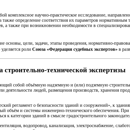
бой комплексное научно-практическое исследование, направленн
 а также определение соответствия их параметров нормативным 
аев, а также при возникновении необходимости в специализиров
е основы, цели, задачи, этапы проведения, нормативно-правовая
 уделяется роли
Союза «Федерация судебных экспертов»
в раз
та строительно-технической экспертизы
ляющий собой объёмную надземную и (или) подземную строител
ли деятельности людей, размещения производств, хранения про
кий регламент о безопасности зданий и сооружений», к здания
ый объём и системы инженерно-технического обеспечения. При 
ся к категории зданий в смысле градостроительного законодател
нтиляция, водопровод, канализация, электроснабжение, слабото