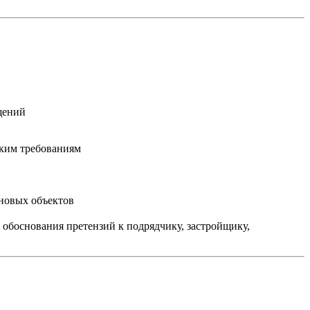
щений
ским требованиям
 новых объектов
 обоснования претензий к подрядчику, застройщику,