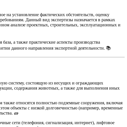
ое на установление фактических обстоятельств, оценку
требованиям. Данный вид экспертизы назначается в рамках
анном анализе проектных, строительных, эксплуатационных и
 база, а также практические аспекты производства
витии данного направления экспертной деятельности. 📚
ьную систему, состоящую из несущих и ограждающих
дукции, содержания животных, а также для выполнения иных
м также относятся полностью подземные сооружения, включая
этом объекты с низкой долговечностью (например, временные
ьства. 🧱
чные сети (телефония, сигнализация, интернет), лифтовое