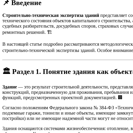
📌 Введение
Строительно-техническая экспертиза зданий
представляет со
технического состояния объектов капитального строительства,
судебных разбирательств, досудебных споров, страховых случ
ремонтных решений. 🏗️
В настоящей статье подробно рассматриваются методологически
строительно-технической экспертизы зданий. Особое внимание
🏛️
Раздел 1. Понятие здания как объек
Здание
— это результат строительной деятельности, представ
конструкций, предназначенную для проживания, пребывания и
функций, предусмотренных проектной документацией. 🏢
Согласно положениям Федерального закона № 384-ФЗ «Техничес
подземные гаражи, тоннели и иные объекты, имеющие замкнут
постройки) или не имеющие надземной части могут не относить
Здания оснащаются системами жизнеобеспечения: отопление, ве