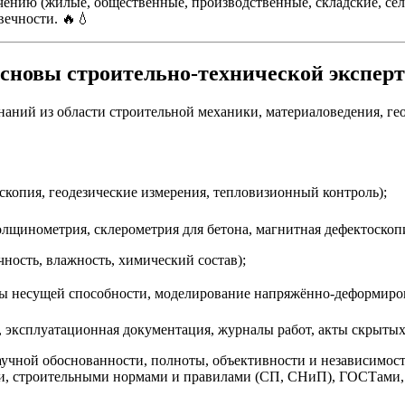
чению (жилые, общественные, производственные, складские, сел
вечности. 🔥💧
основы строительно-технической экспер
знаний из области строительной механики, материаловедения, г
скопия, геодезические измерения, тепловизионный контроль);
олщинометрия, склерометрия для бетона, магнитная дефектоскоп
ность, влажность, химический состав);
ы несущей способности, моделирование напряжённо-деформиров
, эксплуатационная документация, журналы работ, акты скрытых 
учной обоснованности, полноты, объективности и независимос
и, строительными нормами и правилами (СП, СНиП), ГОСТами, 