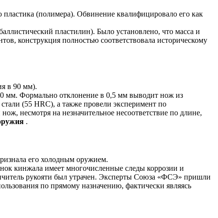
о пластика (полимера). Обвинение квалифицировало его как
ллистический пластилин). Было установлено, что масса и
нтов, конструкция полностью соответствовала историческому
я в 90 мм).
0 мм. Формально отклонение в 0,5 мм выводит нож из
стали (55 HRC), а также провели эксперимент по
ож, несмотря на незначительное несоответствие по длине,
 оружия
.
признала его холодным оружием.
инок кинжала имеет многочисленные следы коррозии и
ничитель рукояти был утрачен. Эксперты Союза «ФСЭ» пришли
пользования по прямому назначению, фактически являясь