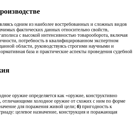
производстве
 являясь одним из наиболее востребованных и сложных видов
ачимых фактических данных относительно свойств,
гаполиса с высокой интенсивностью товарооборота, включая
личности, потребность в квалифицированном экспертном
данной области, руководствуясь строгими научными и
ормативная база и практические аспекты проведения судебной
жия
одное оружие определяется как «оружие, конструктивно
, отличающими холодное оружие от схожих с ним по форме
начение для поражения живой цели;
б)
пригодность к
иаду: целевое назначение, конструкция и поражающая