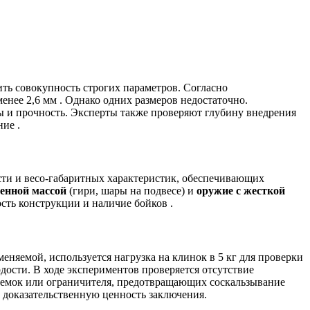
ь совокупность строгих параметров. Согласно
менее 2,6 мм
. Однако одних размеров недостаточно.
ы и прочность. Эксперты также проверяют глубину внедрения
ение
.
сти и весо-габаритных характеристик, обеспечивающих
ченной массой
(гири, шары на подвесе) и
оружие с жесткой
кость конструкции и наличие бойков
.
няемой, используется нагрузка на клинок в 5 кг для проверки
сти. В ходе экспериментов проверяется отсутствие
выемок или ограничителя, предотвращающих соскальзывание
и доказательственную ценность заключения.