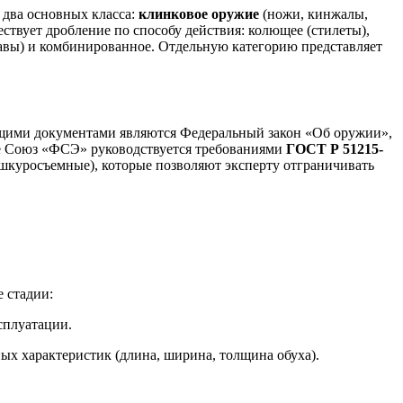
 два основных класса:
клинковое оружие
(ножи, кинжалы,
ествует дробление по способу действия: колющее (стилеты),
авы) и комбинированное. Отдельную категорию представляет
ющими документами являются Федеральный закон «Об оружии»,
оте Союз «ФСЭ» руководствуется требованиями
ГОСТ Р 51215-
шкуросъемные), которые позволяют эксперту отграничивать
 стадии:
сплуатации.
ных характеристик (длина, ширина, толщина обуха).