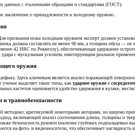
ых данных с эталонными образцами и стандартами (ГОСТ).
тное заключение о принадлежности к холодному оружию
.
жия
ля признания ножа холодным оружием эксперт должен установит
линка должна составлять не менее 90 мм, а толщина обуха — не 
 менее 42 HRC по Роквеллу), обеспечивающая удержание острот
ии удара с мускульным усилием, имитирующим реальное примен
яющего оружия
ецифику. Здесь ключевым является анализ поражающей поверхно
 учение выделяет такие типы, как
ударное оружие с сосредото
льных кастетов оценивается удобство удержания в кулаке, жест
и и травмобезопасности
 методике, критикуемой некоторыми авторами, но широко приме
ход, включающий анализ соотношения длины, толщины и твердо
 также безопасность рукояти (наличие глубоких подпальцевых 
уются на фото- и видеоносители, что обеспечивает наглядность 