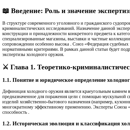
📖 Введение: Роль и значение эксперти
В структуре современного уголовного и гражданского судопро
криминалистических исследований. Назначение данной экспер
конструкции и принадлежности конкретного предмета к катег
специализированные магазины, выставки и частные коллекции,
сопровождении особенно высока
. Союз «Федерация судебных 
нормативными критериями. В рамках данной статьи будет подр
экспертизы холодного оружия.
⚔️ Глава 1. Теоретико-криминалистиче
1.1. Понятие и юридическое определение холодно
Дефиниция холодного оружия является краеугольным камнем вс
предназначенное для поражения цели с помощью мускульной 
изделий хозяйственно-бытового назначения (например, кухонн
многократному эффективному применению. Эксперты Союза «Ф
способность
.
1.2. Историческая эволюция и классификация хо