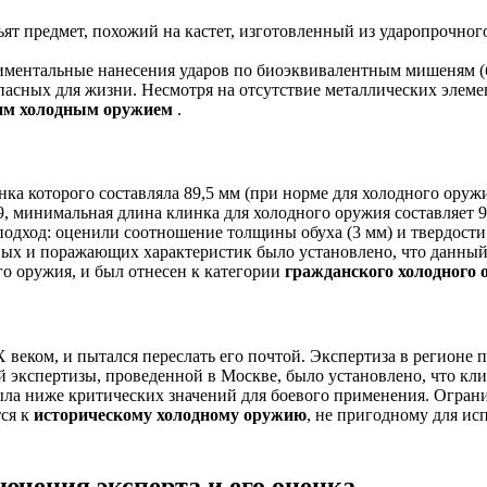
т предмет, похожий на кастет, изготовленный из ударопрочног
ментальные нанесения ударов по биоэквивалентным мишеням (ба
пасных для жизни. Несмотря на отсутствие металлических элеме
им холодным оружием
.
а которого составляла 89,5 мм (при норме для холодного оружи
, минимальная длина клинка для холодного оружия составляет 9
дход: оценили соотношение толщины обуха (3 мм) и твердости 
х и поражающих характеристик было установлено, что данный н
о оружия, и был отнесен к категории
гражданского холодного
еком, и пытался переслать его почтой. Экспертиза в регионе 
й экспертизы, проведенной в Москве, было установлено, что кл
ыла ниже критических значений для боевого применения. Огра
тся к
историческому холодному оружию
, не пригодному для ис
лючения эксперта и его оценка