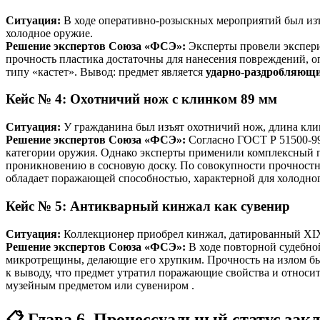
Ситуация:
В ходе оперативно-розыскных мероприятий был изъя
холодное оружие.
Решение экспертов Союза «ФСЭ»:
Эксперты провели экспери
прочность пластика достаточны для нанесения повреждений, о
типу «кастет». Вывод: предмет является
ударно-раздробляющ
Кейс № 4: Охотничий нож с клинком 89 мм
Ситуация:
У гражданина был изъят охотничий нож, длина клинк
Решение экспертов Союза «ФСЭ»:
Согласно ГОСТ Р 51500-99
категории оружия. Однако эксперты применили комплексный по
проникновению в сосновую доску. По совокупности прочностны
обладает поражающей способностью, характерной для холодног
Кейс № 5: Антикварный кинжал как сувенир
Ситуация:
Коллекционер приобрел кинжал, датированный XIX в
Решение экспертов Союза «ФСЭ»:
В ходе повторной судебно
микротрещины, делающие его хрупким. Прочность на излом б
к выводу, что предмет утратил поражающие свойства и относи
музейным предметом или сувениром
.
📋 Глава 6. Процессуальный статус зак