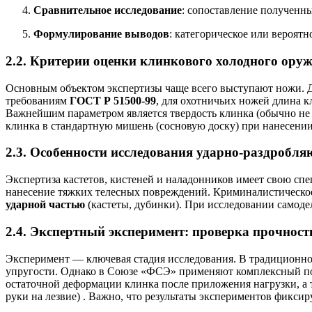
Сравнительное исследование
: сопоставление полученн
Формулирование выводов
: категорическое или вероя
2.2. Критерии оценки клинкового холодного ору
Основным объектом экспертизы чаще всего выступают ножи. Д
требованиям
ГОСТ Р 51500-99
, для охотничьих ножей длина к
Важнейшим параметром является твердость клинка (обычно не
клинка в стандартную мишень (сосновую доску) при нанесен
2.3. Особенности исследования ударно-раздробл
Экспертиза кастетов, кистеней и наладонников имеет свою сп
нанесение тяжких телесных повреждений. Криминалистическое
ударной частью
(кастеты, дубинки). При исследовании самоде
2.4. Экспертный эксперимент: проверка прочност
Эксперимент — ключевая стадия исследования. В традиционной
упругости. Однако в Союзе «ФСЭ» применяют комплексный под
остаточной деформации клинка после приложения нагрузки, а
руки на лезвие)
. Важно, что результаты экспериментов фиксир