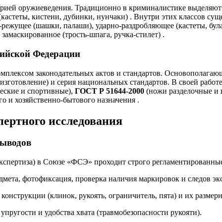
торией оружиеведения. Традиционно в криминалистике выделяют
кастеты, кистени, дубинки, нунчаки)
. Внутри этих классов сущ
режущее (шашки, палаши), ударно-раздробляющее (кастеты, бул
замаскированное (трость-шпага, ручка-стилет)
.
сийской Федерации
омплексом законодательных актов и стандартов. Основополага
 изготовление) и серия национальных стандартов. В своей раб
еские и спортивные),
ГОСТ Р 51644-2000
(ножи разделочные и 
го и хозяйственно-бытового назначения
.
спертного исследования
выводов
кспертиза) в Союзе «ФСЭ» проходит строго регламентированные
дмета, фотофиксация, проверка наличия маркировок и следов эк
 конструкции (клинок, рукоять, ограничитель, пята) и их размер
 упругости и удобства хвата (травмобезопасности рукояти).