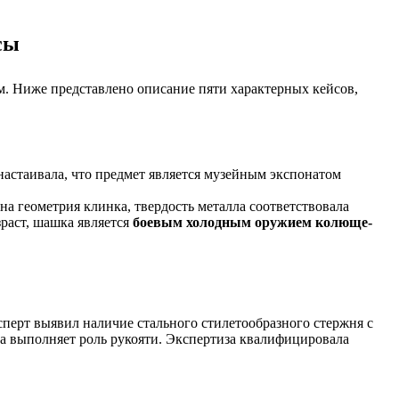
сы
 Ниже представлено описание пяти характерных кейсов,
настаивала, что предмет является музейным экспонатом
а геометрия клинка, твердость металла соответствовала
зраст, шашка является
боевым холодным оружием колюще-
ерт выявил наличие стального стилетообразного стержня с
чка выполняет роль рукояти. Экспертиза квалифицировала