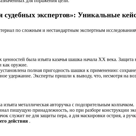
азначенных для поражения цели.
ия судебных экспертов»: Уникальные кей
ериал по сложным и нестандартным экспертным исследованиям.
х ценностей была изъята казачья шашка начала XX века. Защита 
 как оружие.
установлена полная пригодность шашки к применению: сохранен
ное удержание. Эксперты пришли к выводу, что, несмотря на во
а изъята металлическая авторучка с подозрительным колпачком.
нал пишущую принадлежность, но при разборе конструкции эксп
ачок служит не для защиты пера, а для маскировки острия, а ру
его действия
.