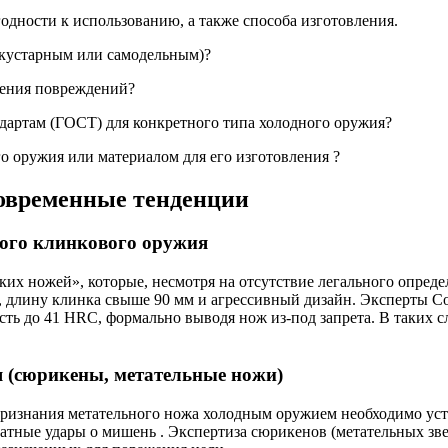
одности к использованию, а также способа изготовления.
 кустарным или самодельным)?
сения повреждений?
дартам (ГОСТ) для конкретного типа холодного оружия?
го оружия или материалом для его изготовления
?
современные тенденции
ного клинкового оружия
их ножей», которые, несмотря на отсутствие легального опреде
ь, длину клинка свыше 90 мм и агрессивный дизайн. Эксперты
ть до 41 HRC, формально выводя нож из-под запрета. В таких с
я (сюрикены, метательные ножи)
признания метательного ножа холодным оружием необходимо уст
ратные удары о мишень
. Экспертиза сюрикенов (метательных зве