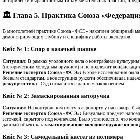
исторически выработанным типам метательных пластин, предн
🏛️ Глава 5. Практика Союза «Федерац
В многолетней практике Союза «ФСЭ» накоплен обширный мат
демонстрирующих глубину и специфику работы экспертов.
Кейс № 1: Спор о казачьей шашке
Ситуация:
В рамках уголовного дела о контрабанде культурны
(историческим холодным оружием) и не подлежит конфискации
Решение экспертов Союза «ФСЭ»:
В ходе исследования была 
боевым стандартам, а конструкция рукояти обеспечивала надеж
режущего типа
. Суд согласился с данным заключением.
Кейс № 2: Замаскированная авторучка
Ситуация:
На контрольном посту в аэропорту у пассажира был
Решение экспертов Союза «ФСЭ»:
Визуально предмет напоми
заточкой, скрытого под колпачком. Было установлено, что колп
данный объект как
замаскированное холодное оружие колющ
Кейс № 3: Самодельный кастет из полимера