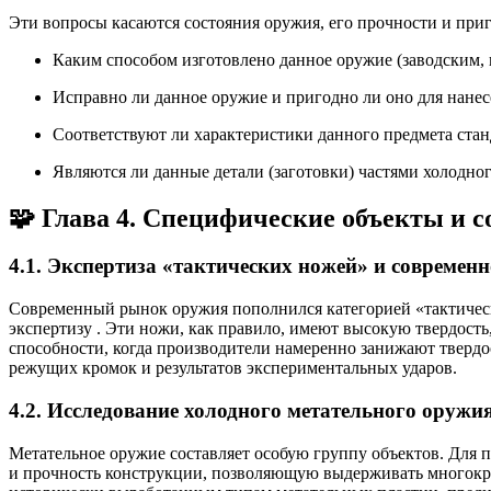
Эти вопросы касаются состояния оружия, его прочности и приг
Каким способом изготовлено данное оружие (заводским,
Исправно ли данное оружие и пригодно ли оно для нане
Соответствуют ли характеристики данного предмета стан
Являются ли данные детали (заготовки) частями холодно
🧩 Глава 4. Специфические объекты и 
4.1. Экспертиза «тактических ножей» и современ
Современный рынок оружия пополнился категорией «тактическ
экспертизу
. Эти ножи, как правило, имеют высокую твердост
способности, когда производители намеренно занижают твердос
режущих кромок и результатов экспериментальных ударов.
4.2. Исследование холодного метательного оружи
Метательное оружие составляет особую группу объектов. Для 
и прочность конструкции, позволяющую выдерживать многок