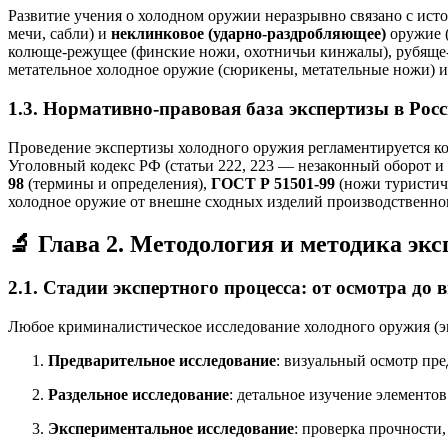
Развитие учения о холодном оружии неразрывно связано с ис
мечи, сабли) и
неклинковое (ударно-раздробляющее)
оружие (
колюще-режущее (финские ножи, охотничьи кинжалы), рубяще-
метательное холодное оружие (сюрикены, метательные ножи) и 
1.3. Нормативно-правовая база экспертизы в Рос
Проведение экспертизы холодного оружия регламентируется к
Уголовный кодекс РФ (статьи 222, 223 — незаконный оборот и
98
(термины и определения),
ГОСТ Р 51501-99
(ножи туристич
холодное оружие от внешне сходных изделий производственно
🔬 Глава 2. Методология и методика эк
2.1. Стадии экспертного процесса: от осмотра до 
Любое криминалистическое исследование холодного оружия (э
Предварительное исследование
: визуальный осмотр пре
Раздельное исследование
: детальное изучение элементов
Экспериментальное исследование
: проверка прочности,