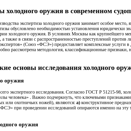
зы холодного оружия в современном судо
изводства экспертиза холодного оружия занимает особое место,
тизы обусловлено необходимостью установления юридически зн
ории холодного оружия. В условиях Москвы как крупнейшего ме
 а также в связи с распространенностью преступлений против 
экспертов» (Союз «ФСЭ») предоставляет комплексные услуги в 
обно рассмотрена методология, классификационные признаки, н
ские основы исследования холодного ору
го оружия
его экспертного исследования. Согласно ГОСТ Р 51215-98, хол
силы человека»
. Важно подчеркнуть, что ключевыми признаками
ых или охотничьих ножей), являются:
а)
конструктивное предназ
СЭ» при проведении исследований опираются именно на эту тр
лодного оружия