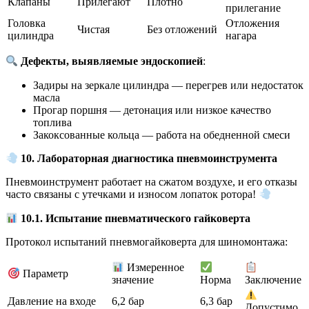
Клапаны
Прилегают
Плотно
прилегание
Головка
Отложения
Чистая
Без отложений
цилиндра
нагара
Дефекты, выявляемые эндоскопией
:
Задиры на зеркале цилиндра — перегрев или недостаток
масла
Прогар поршня — детонация или низкое качество
топлива
Закоксованные кольца — работа на обедненной смеси
10. Лабораторная диагностика пневмоинструмента
Пневмоинструмент работает на сжатом воздухе, и его отказы
часто связаны с утечками и износом лопаток ротора!
10.1. Испытание пневматического гайковерта
Протокол испытаний пневмогайковерта для шиномонтажа:
Измеренное
Параметр
значение
Норма
Заключение
Давление на входе
6,2 бар
6,3 бар
Допустимо