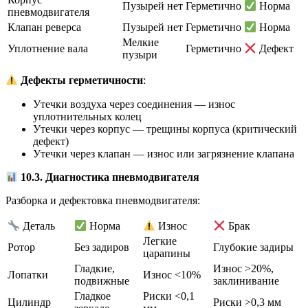
Пузырей нет
Герметично
Норма
пневмодвигателя
Клапан реверса
Пузырей нет
Герметично
Норма
Мелкие
Уплотнение вала
Герметично
Дефект
пузыри
Дефекты герметичности
:
Утечки воздуха через соединения — износ
уплотнительных колец
Утечки через корпус — трещины корпуса (критический
дефект)
Утечки через клапан — износ или загрязнение клапана
10.3. Диагностика пневмодвигателя
Разборка и дефектовка пневмодвигателя:
Деталь
Норма
Износ
Брак
Легкие
Ротор
Без задиров
Глубокие задиры
царапины
Гладкие,
Износ >20%,
Лопатки
Износ <10%
подвижные
заклинивание
Гладкое
Риски <0,1
Цилиндр
Риски >0,3 мм