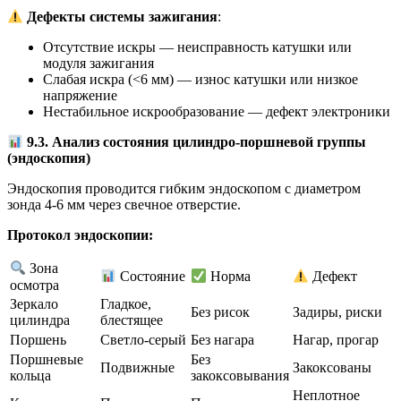
Дефекты системы зажигания
:
Отсутствие искры — неисправность катушки или
модуля зажигания
Слабая искра (<6 мм) — износ катушки или низкое
напряжение
Нестабильное искрообразование — дефект электроники
9.3. Анализ состояния цилиндро-поршневой группы
(эндоскопия)
Эндоскопия проводится гибким эндоскопом с диаметром
зонда 4-6 мм через свечное отверстие.
Протокол эндоскопии:
Зона
Состояние
Норма
Дефект
осмотра
Зеркало
Гладкое,
Без рисок
Задиры, риски
цилиндра
блестящее
Поршень
Светло-серый
Без нагара
Нагар, прогар
Поршневые
Без
Подвижные
Закоксованы
кольца
закоксовывания
Неплотное