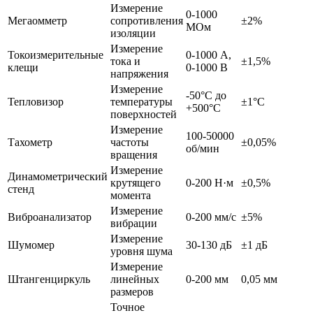
Измерение
0-1000
Мегаомметр
сопротивления
±2%
МОм
изоляции
Измерение
Токоизмерительные
0-1000 А,
тока и
±1,5%
клещи
0-1000 В
напряжения
Измерение
-50°C до
Тепловизор
температуры
±1°C
+500°C
поверхностей
Измерение
100-50000
Тахометр
частоты
±0,05%
об/мин
вращения
Измерение
Динамометрический
крутящего
0-200 Н·м
±0,5%
стенд
момента
Измерение
Виброанализатор
0-200 мм/с
±5%
вибрации
Измерение
Шумомер
30-130 дБ
±1 дБ
уровня шума
Измерение
Штангенциркуль
линейных
0-200 мм
0,05 мм
размеров
Точное