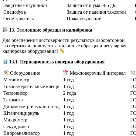
Защитные наушники
Защита от шума >85 дБ
Спецобувь
Защита от падения тяжестей
Огнетушитель
Пожаротушение
13. Эталонные образцы и калибровка
Для обеспечения достоверности результатов лабораторной
экспертизы используются эталонные образцы и регулярная
калибровка оборудования!
13.1. Периодичность поверки оборудования
Оборудование
Межповерочный интервал
Мегаомметр
1 год
ГО
Токоизмерительные клещи
1 год
ГО
Тепловизор
2 года
ГО
Тахометр
1 год
ГО
Динамометрический стенд
1 год
ГО
Штангенциркуль
1 год
ГО
Микрометр
1 год
ГО
Секундомер
1 год
ГО
Виброанализатор
1 год
ГО