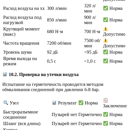
320 л/
Расход воздуха на хх
300 л/мин
Норма
мин
Расход воздуха под
900 л/
850 л/мин
Норма
нагрузкой
мин
Крутящий момент
680 Н·м
700 Н·м
(макс)
Допустимо
7500 об/
Частота вращения
7200 об/мин
мин
Допустимо
Уровень шума
92 дБ
<95 дБ
Норма
Время выхода на
0,5 с
<1,0 с
Норма
режим
10.2. Проверка на утечки воздуха
Испытание на герметичность проводится методом
обмыливания соединений при давлении 6-8 бар.
Узел
Результат
Норма
Заключение
Быстроразъемное
Пузырей нет
Герметично
Норма
соединение
Шланг (вся длина)
Пузырей нет
Герметично
Норма
Корпус