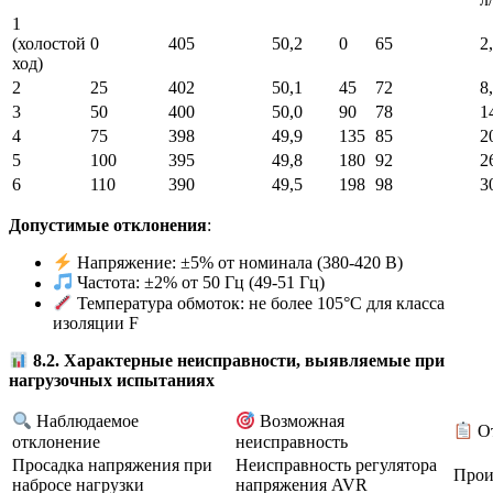
1
(холостой
0
405
50,2
0
65
2
ход)
2
25
402
50,1
45
72
8
3
50
400
50,0
90
78
1
4
75
398
49,9
135
85
2
5
100
395
49,8
180
92
2
6
110
390
49,5
198
98
3
Допустимые отклонения
:
Напряжение: ±5% от номинала (380-420 В)
Частота: ±2% от 50 Гц (49-51 Гц)
Температура обмоток: не более 105°C для класса
изоляции F
8.2. Характерные неисправности, выявляемые при
нагрузочных испытаниях
Наблюдаемое
Возможная
От
отклонение
неисправность
Просадка напряжения при
Неисправность регулятора
Прои
набросе нагрузки
напряжения AVR