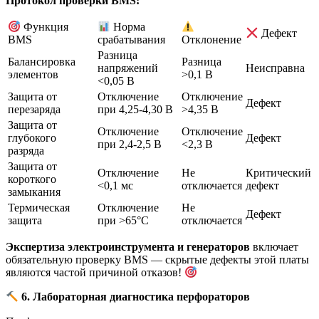
Протокол проверки BMS:
Функция
Норма
Дефект
BMS
срабатывания
Отклонение
Разница
Балансировка
Разница
напряжений
Неисправна
элементов
>0,1 В
<0,05 В
Защита от
Отключение
Отключение
Дефект
перезаряда
при 4,25-4,30 В
>4,35 В
Защита от
Отключение
Отключение
глубокого
Дефект
при 2,4-2,5 В
<2,3 В
разряда
Защита от
Отключение
Не
Критический
короткого
<0,1 мс
отключается
дефект
замыкания
Термическая
Отключение
Не
Дефект
защита
при >65°C
отключается
Экспертиза электроинструмента и генераторов
включает
обязательную проверку BMS — скрытые дефекты этой платы
являются частой причиной отказов!
6. Лабораторная диагностика перфораторов