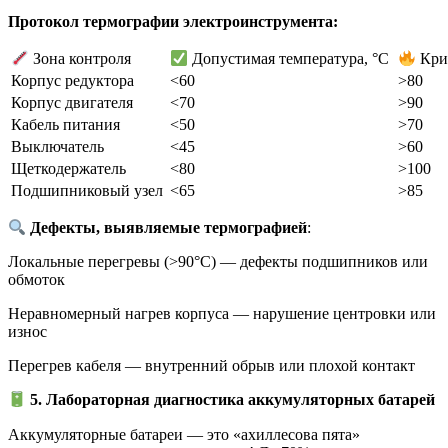
Протокол термографии электроинструмента:
Зона контроля
Допустимая температура, °C
Крит
Корпус редуктора
<60
>80
Корпус двигателя
<70
>90
Кабель питания
<50
>70
Выключатель
<45
>60
Щеткодержатель
<80
>100
Подшипниковый узел
<65
>85
Дефекты, выявляемые термографией
:
Локальные перегревы (>90°C) — дефекты подшипников или
обмоток
Неравномерный нагрев корпуса — нарушение центровки или
износ
Перегрев кабеля — внутренний обрыв или плохой контакт
5. Лабораторная диагностика аккумуляторных батарей
Аккумуляторные батареи — это «ахиллесова пята»