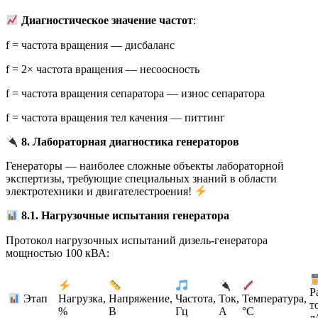
Диагностическое значение частот
:
f = частота вращения — дисбаланс
f = 2× частота вращения — несоосность
f = частота вращения сепаратора — износ сепаратора
f = частота вращения тел качения — питтинг
8. Лабораторная диагностика генераторов
Генераторы — наиболее сложные объекты лабораторной
экспертизы, требующие специальных знаний в области
электротехники и двигателестроения!
8.1. Нагрузочные испытания генератора
Протокол нагрузочных испытаний дизель-генератора
мощностью 100 кВА:
Р
Этап
Нагрузка,
Напряжение,
Частота,
Ток,
Температура,
т
%
В
Гц
А
°C
л