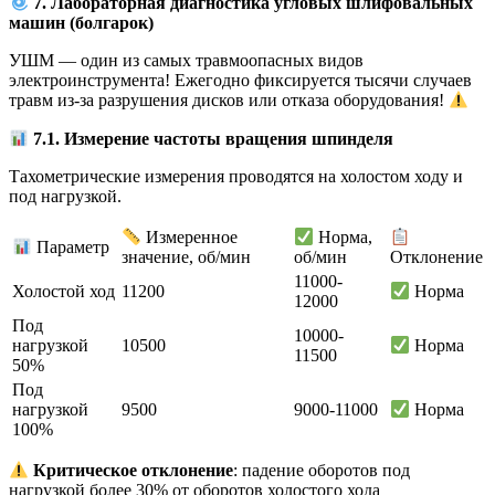
7. Лабораторная диагностика угловых шлифовальных
машин (болгарок)
УШМ — один из самых травмоопасных видов
электроинструмента! Ежегодно фиксируется тысячи случаев
травм из-за разрушения дисков или отказа оборудования!
7.1. Измерение частоты вращения шпинделя
Тахометрические измерения проводятся на холостом ходу и
под нагрузкой.
Измеренное
Норма,
Параметр
значение, об/мин
об/мин
Отклонение
11000-
Холостой ход
11200
Норма
12000
Под
10000-
нагрузкой
10500
Норма
11500
50%
Под
нагрузкой
9500
9000-11000
Норма
100%
Критическое отклонение
: падение оборотов под
нагрузкой более 30% от оборотов холостого хода