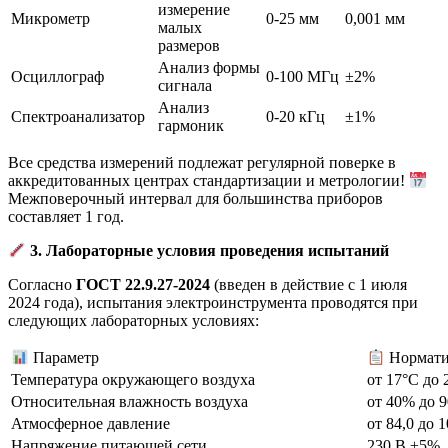
измерение
Микрометр
0-25 мм
0,001 мм
малых
размеров
Анализ формы
Осциллограф
0-100 МГц
±2%
сигнала
Анализ
Спектроанализатор
0-20 кГц
±1%
гармоник
Все средства измерений подлежат регулярной поверке в
аккредитованных центрах стандартизации и метрологии!
Межповерочный интервал для большинства приборов
составляет 1 год.
3. Лабораторные условия проведения испытаний
Согласно
ГОСТ 22.9.27-2024
(введен в действие с 1 июля
2024 года), испытания электроинструмента проводятся при
следующих лабораторных условиях:
Параметр
Нормати
Температура окружающего воздуха
от 17°C до 
Относительная влажность воздуха
от 40% до 
Атмосферное давление
от 84,0 до 
Напряжение питающей сети
230 В ±5%