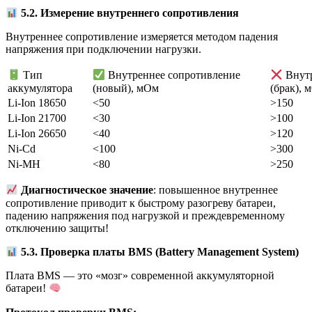
5.2. Измерение внутреннего сопротивления
Внутреннее сопротивление измеряется методом падения
напряжения при подключении нагрузки.
Тип
Внутреннее сопротивление
Внутр
аккумулятора
(новый), мОм
(брак), 
Li-Ion 18650
<50
>150
Li-Ion 21700
<30
>100
Li-Ion 26650
<40
>120
Ni-Cd
<100
>300
Ni-MH
<80
>250
Диагностическое значение
: повышенное внутреннее
сопротивление приводит к быстрому разогреву батареи,
падению напряжения под нагрузкой и преждевременному
отключению защиты!
5.3.
Проверка
платы
BMS (Battery Management System)
Плата BMS — это «мозг» современной аккумуляторной
батареи!