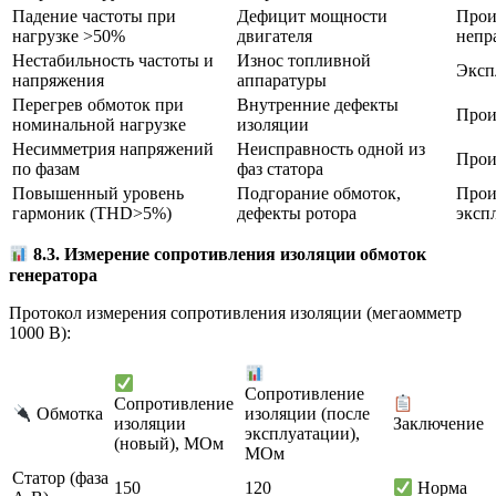
Падение частоты при
Дефицит мощности
Прои
нагрузке >50%
двигателя
непр
Нестабильность частоты и
Износ топливной
Эксп
напряжения
аппаратуры
Перегрев обмоток при
Внутренние дефекты
Прои
номинальной нагрузке
изоляции
Несимметрия напряжений
Неисправность одной из
Прои
по фазам
фаз статора
Повышенный уровень
Подгорание обмоток,
Прои
гармоник (THD>5%)
дефекты ротора
эксп
8.3. Измерение сопротивления изоляции обмоток
генератора
Протокол измерения сопротивления изоляции (мегаомметр
1000 В):
Сопротивление
Сопротивление
Обмотка
изоляции (после
изоляции
Заключение
эксплуатации),
(новый), МОм
МОм
Статор (фаза
150
120
Норма