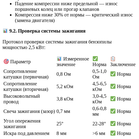
Падение компрессии ниже предельной — износ
поршневых колец или прогар клапанов
Компрессия ниже 30% от нормы — критический износ
(замена двигателя)
9.2. Проверка системы зажигания
Протокол проверки системы зажигания бензопилы
мощностью 2,5 кВт:
Измеренное
Параметр
значение
Норма
Заключение
Сопротивление
0,5-1,0
0,8 Ом
Норма
катушки (первичная)
Ом
Сопротивление
4,5-6,5
5,2 кОм
Норма
катушки (вторичная)
кОм
Высоковольтный
3,0-4,5
3,8 кОм
Норма
провод
кОм
0,6-0,8
Свеча зажигания (зазор)
0,7 мм
Норма
мм
Угол опережения
25°
22-28°
Норма
зажигания
Искра под давлением
8 мм
>6 мм
Норма