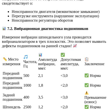
свидетельствует о:
Неисправности двигателя (межвитковое замыкание)
Перегрузке инструмента (нарушение эксплуатации)
Неисправности регулятора оборотов
7.2. Вибрационная диагностика подшипников
Измерение вибрации шпиндельного узла проводится
виброанализатором в трех плоскостях. Это позволяет выявить
дефекты подшипников на ранней стадии!
Место
Амплитуда
Допустимая
Частота,
измерения
вибрации,
амплитуда,
Заключение
Гц
мм/с
мм/с
Передний
500
2,1
<3,0
Норма
подшипник
Передний
1000
1,8
<2,0
Норма
подшипник
Задний
400
3,5
<3,0
Превышение
подшипник
(износ)
Шпиндель
2500
1,2
<2,0
Норма