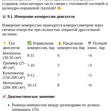
сгорания, отказ которых часто связан с топливной системой и
цилиндро-поршневой группой!
9.1. Измерение компрессии двигателя
Измерение компрессии проводится компрессометром через
свечное отверстие при полностью открытой дроссельной
заслонке.
Тип
Нормальная
Предельная
Полный
двигателя
компрессия, бар
компрессия, бар
износ, бар
Бензопила
8-11
6
<4
(30-50 см³)
Триммер (25-
7-10
5
<3
40 см³)
Культиватор
9-12
7
<5
(150-200 см³)
Мотопомпа
10-13
8
<6
(200-300 см³)
Диагностическое значение
:
Разница компрессии между цилиндрами не должна
превышать 15%