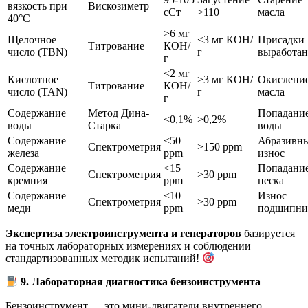
вязкость при
Вискозиметр
сСт
>110
масла
40°C
>6 мг
Щелочное
<3 мг КОН/
Присадки
Титрование
КОН/
число (TBN)
г
выработа
г
<2 мг
Кислотное
>3 мг КОН/
Окислени
Титрование
КОН/
число (TAN)
г
масла
г
Содержание
Метод Дина-
Попадани
<0,1%
>0,2%
воды
Старка
воды
Содержание
<50
Абразивн
Спектрометрия
>150 ppm
железа
ppm
износ
Содержание
<15
Попадани
Спектрометрия
>30 ppm
кремния
ppm
песка
Содержание
<10
Износ
Спектрометрия
>30 ppm
меди
ppm
подшипни
Экспертиза электроинструмента и генераторов
базируется
на точных лабораторных измерениях и соблюдении
стандартизованных методик испытаний!
9. Лабораторная диагностика бензоинструмента
Бензоинструмент — это мини-двигатели внутреннего