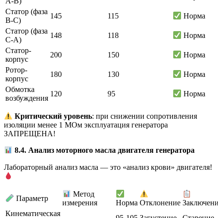
A-B)
Статор (фаза
145
115
Норма
B-C)
Статор (фаза
148
118
Норма
C-A)
Статор-
200
150
Норма
корпус
Ротор-
180
130
Норма
корпус
Обмотка
120
95
Норма
возбуждения
Критический уровень
: при снижении сопротивления
изоляции менее 1 МОм эксплуатация генератора
ЗАПРЕЩЕНА!
8.4. Анализ моторного масла двигателя генератора
Лабораторный анализ масла — это «анализ крови» двигателя!
Метод
Параметр
измерения
Норма
Отклонение
Заключен
Кинематическая
95-105
Загустение
Старение