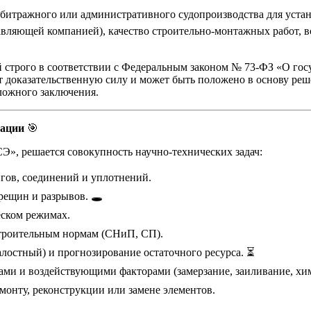
рбитражного или административного судопроизводства для устано
авляющей компанией), качество строительно-монтажных работ, 
строго в соответствии с Федеральным законом № 73-ФЗ «О госу
т доказательственную силу и может быть положено в основу ре
 ложного заключения.
зации
🎯
», решается совокупность научно-технических задач:
нгов, соединений и уплотнений.
рещин и разрывов. 🕳️
еском режимах.
строительным нормам (СНиП, СП).
алостный) и прогнозирование остаточного ресурса. ⏳
ами и воздействующими факторами (замерзание, заиливание, хим
онту, реконструкции или замене элементов.