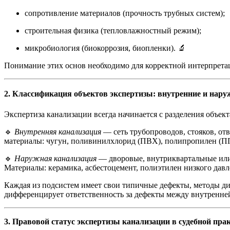
сопротивление материалов (прочность трубных систем);
строительная физика (тепловлажностный режим);
микробиология (биокоррозия, биопленки). 🔬
Понимание этих основ необходимо для корректной интерпрета
2. Классификация объектов экспертизы: внутренние и нару
Экспертиза канализации всегда начинается с разделения объек
🔹
Внутренняя канализация
— сеть трубопроводов, стояков, от
материалы: чугун, поливинилхлорид (ПВХ), полипропилен (ПП)
🔹
Наружная канализация
— дворовые, внутриквартальные или 
Материалы: керамика, асбестоцемент, полиэтилен низкого дав
Каждая из подсистем имеет свои типичные дефекты, методы д
дифференцирует ответственность за дефекты между внутренне
3. Правовой статус экспертизы канализации в судебной пра