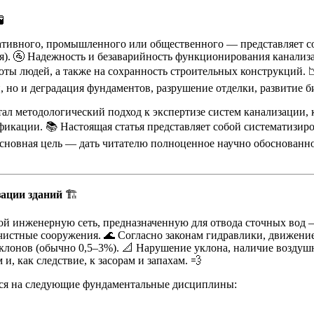

ативного, промышленного или общественного — представляет 
я). 🚰 Надежность и безаварийность функционирования канализ
ты людей, а также на сохранность строительных конструкций. 
 но и деградация фундаментов, разрушение отделки, развитие б
ал методологический подход к экспертизе систем канализации, 
икации. 📚 Настоящая статья представляет собой систематизиро
Основная цель — дать читателю полноценное научно обоснованно
зации зданий
🏗️
бой инженерную сеть, предназначенную для отвода сточных вод
истные сооружения. 🌊 Согласно законам гидравлики, движение
клонов (обычно 0,5–3%). 📐 Нарушение уклона, наличие воздуш
, как следствие, к засорам и запахам. 💨
тся на следующие фундаментальные дисциплины: