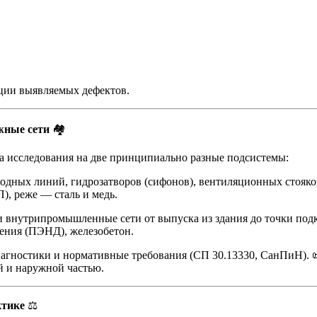
ции выявляемых дефектов.
жные сети
🏘️
та исследования на две принципиально разные подсистемы:
водных линий, гидрозатворов (сифонов), вентиляционных стояк
, реже — сталь и медь.
внутрипромышленные сети от выпуска из здания до точки подк
ления (ПЭНД), железобетон.
иагностики и нормативные требования (СП 30.13330, СанПиН). 
й и наружной частью.
ктике
⚖️