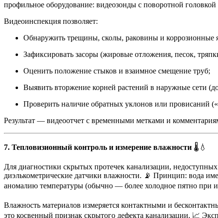
профильное оборудование: видеозонды с поворотной головкой н
Видеоинспекция позволяет:
Обнаружить трещины, сколы, раковины и коррозионные я
Зафиксировать засоры (жировые отложения, песок, тряпки
Оценить положение стыков и взаимное смещение труб;
Выявить вторжение корней растений в наружные сети (до 
Проверить наличие обратных уклонов или провисаний («
Результат — видеоотчет с временными метками и комментариям
7. Тепловизионный контроль и измерение влажности
🌡️💧
Для диагностики скрытых протечек канализации, недоступных 
диэлькометрические датчики влажности. 📡 Принцип: вода име
аномалию температуры (обычно — более холодное пятно при исп
Влажность материалов измеряется контактными и бесконтактн
это косвенный признак скрытого дефекта канализации. 📈 Экс