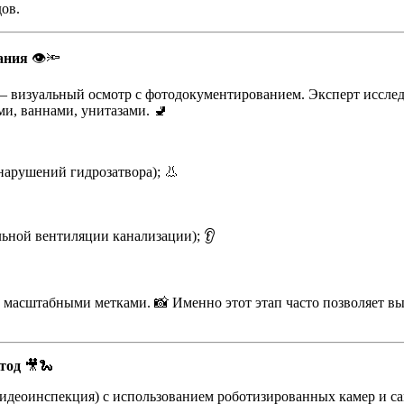
ов.
ания
👁️🔦
визуальный осмотр с фотодокументированием. Эксперт исследу
ми, ваннами, унитазами. 🚽
нарушений гидрозатвора); 👃
льной вентиляции канализации); 👂
с масштабными метками. 📸 Именно этот этап часто позволяет в
тод
🎥🐍
видеоинспекция) с использованием роботизированных камер и 