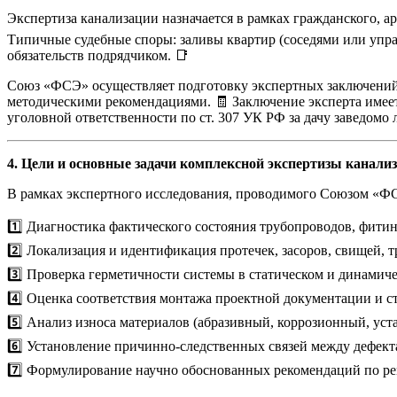
Экспертиза канализации назначается в рамках гражданского, а
Типичные судебные споры: заливы квартир (соседями или упр
обязательств подрядчиком. 📑
Союз «ФСЭ» осуществляет подготовку экспертных заключений 
методическими рекомендациями. 🧾 Заключение эксперта имее
уголовной ответственности по ст. 307 УК РФ за дачу заведомо
4. Цели и основные задачи комплексной экспертизы канали
В рамках экспертного исследования, проводимого Союзом «ФСЭ
1️⃣ Диагностика фактического состояния трубопроводов, фити
2️⃣ Локализация и идентификация протечек, засоров, свищей, т
3️⃣ Проверка герметичности системы в статическом и динамич
4️⃣ Оценка соответствия монтажа проектной документации и 
5️⃣ Анализ износа материалов (абразивный, коррозионный, уст
6️⃣ Установление причинно-следственных связей между дефект
7️⃣ Формулирование научно обоснованных рекомендаций по рем