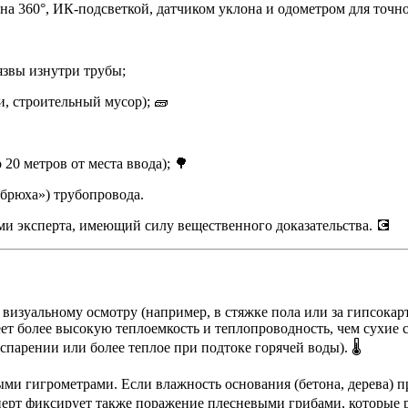
а 360°, ИК-подсветкой, датчиком уклона и одометром для точно
звы изнутри трубы;
, строительный мусор); 🧱
20 метров от места ввода); 🌳
брюха») трубопровода.
и эксперта, имеющий силу вещественного доказательства. 💽
визуальному осмотру (например, в стяжке пола или за гипсока
ет более высокую теплоемкость и теплопроводность, чем сухие 
арении или более теплое при подтоке горячей воды). 🌡️
ыми гигрометрами. Если влажность основания (бетона, дерева)
перт фиксирует также поражение плесневыми грибами, которые 