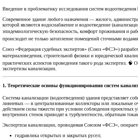
Введение в проблематику исследования систем водоотведения 
Современное здание любого назначения — жилого, администр
которой являются водоснабжение и водоотведение (канализаци
эпидемиологическую безопасность, комфорт проживания и рабо
происходит не только затопление помещений сточными водами,
Союз «Федерация судебных экспертов» (Союз «ФСЭ») разработ
материаловедения, строительной физики и юридической квалиф
практических аспектов проведения такого рода экспертиз. 🧠 
экспертизы канализации.
1. Теоретические основы функционирования систем канали
Система канализации (водоотведения) здания представляет со
ливневых — в централизованные коллекторы или локальные оч
действием силы тяжести при условии соблюдения проектных у
внутренних стенок приводят к турбулентности, обратным токам и
Экспертиза канализации, проводимая Союзом «ФСЭ», опирае
гидравлика открытых и закрытых русел;