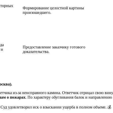
аторных
Формирование целостной картины
произошедшего.
да
Предоставление заказчику готового
 и
доказательства.
осква).
ветчика из-за неисправного камина. Ответчик отрицал свою вину
елам о пожарах
. По характеру обугливания балок и направлению
Суд удовлетворил иск о взыскании ущерба в полном объеме. 💰