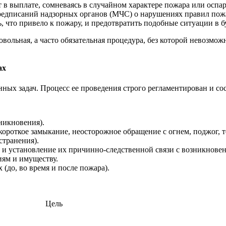
 в выплате, сомневаясь в случайном характере пожара или оспар
едписаний надзорных органов (МЧС) о нарушениях правил пожа
, что привело к пожару, и предотвратить подобные ситуации в 
вольная, а часто обязательная процедура, без которой невозмо
ах
ных задач. Процесс ее проведения строго регламентирован и сос
никновения).
ороткое замыкание, неосторожное обращение с огнем, поджог, те
странения).
и установление их причинно-следственной связи с возникнове
иям и имуществу.
 (до, во время и после пожара).
Цель