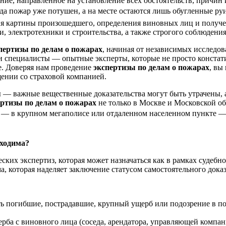
ие, направленное на установление всех обстоятельств, причин 
огда пожар уже потушен, а на месте остаются лишь обугленные 
я картины произошедшего, определения виновных лиц и получе
, электротехники и строительства, а также строгого соблюдени
пертизы по делам о пожарах
, начиная от независимых исследов
специалисты — опытные эксперты, которые не просто констатир
е. Доверяя нам проведение
экспертизы по делам о пожарах
, вы
ении со страховой компанией.
ны — важные вещественные доказательства могут быть утрачены
ертизы по делам о пожарах
не только в Москве и Московской об
нт — в крупном мегаполисе или отдаленном населенном пункте 
бходима?
ких экспертиз, которая может назначаться как в рамках судебно
 которая наделяет заключение статусом самостоятельного доказа
есть погибшие, пострадавшие, крупный ущерб или подозрение в п
рба с виновного лица (соседа, арендатора, управляющей компан