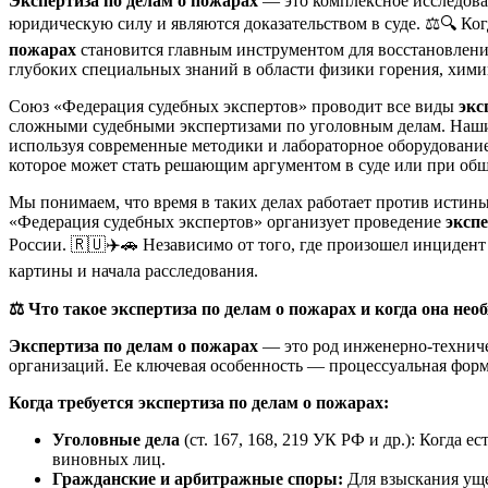
Экспертиза по делам о пожарах
— это комплексное исследован
юридическую силу и являются доказательством в суде. ⚖️🔍 К
пожарах
становится главным инструментом для восстановлени
глубоких специальных знаний в области физики горения, химии
Союз «Федерация судебных экспертов» проводит все виды
экс
сложными судебными экспертизами по уголовным делам. Наши 
используя современные методики и лабораторное оборудовани
которое может стать решающим аргументом в суде или при общ
Мы понимаем, что время в таких делах работает против исти
«Федерация судебных экспертов» организует проведение
эксп
России. 🇷🇺✈️🚗 Независимо от того, где произошел инциде
картины и начала расследования.
⚖️
Что такое экспертиза по делам о пожарах и когда она нео
Экспертиза по делам о пожарах
— это род инженерно-техничес
организаций. Ее ключевая особенность — процессуальная форма,
Когда требуется экспертиза по делам о пожарах:
Уголовные дела
(ст. 167, 168, 219 УК РФ и др.): Когда 
виновных лиц.
Гражданские и арбитражные споры:
Для взыскания уще