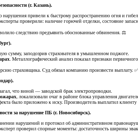
зопасности (г. Казань).
 нарушения привели к быстрому распространению огня и гибел
ксперты проверили: наличие горючей отделки, состояние запасн
зволило следствию предъявить обоснованные обвинения. ⚖️
ург).
ную сумму, заподозрив страхователя в умышленном поджоге.
арах
. Металлографический анализ показал признаки первичного
рсию страховщика. Суд обязал компанию произвести выплату. 
одар).
агал, что виной — заводской брак электропроводки.
пожарах
, локализовали очаг в районе блока управления двигате
фекта было приложено к иску. Производитель выплатил клиенту
ности за нарушение ПБ (г. Новосибирск).
анении нарушений и протокол об административном правонаруш
ксперт проверил спорные моменты: достаточность ширины эвак