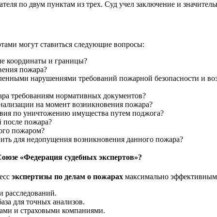
еля по двум пунктам из трех. Суд учел заключение и значительн
ртами могут ставиться следующие вопросы:
ые координаты и границы?
вения пожара?
вленными нарушениями требований пожарной безопасности и в
жара требованиям нормативных документов?
нализации на момент возникновения пожара?
вия по уничтожению имущества путем поджога?
й после пожара?
ого пожаром?
ить для недопущения возникновения данного пожара?
 Союзе «Федерация судебных экспертов»?
цесс
экспертизы по делам о пожарах
максимально эффективным
и расследований.
аза для точных анализов.
ами и страховыми компаниями.