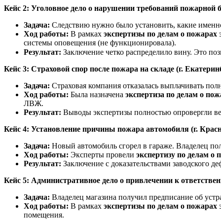
Кейс 2: Уголовное дело о нарушении требований пожарной бе
Задача:
Следствию нужно было установить, какие именно
Ход работы:
В рамках
экспертизы по делам о пожарах
э
системы оповещения (не функционировала).
Результат:
Заключение четко распределило вину. Это по
Кейс 3: Страховой спор после пожара на складе (г. Екатеринб
Задача:
Страховая компания отказалась выплачивать пол
Ход работы:
Была назначена
экспертиза по делам о пож
ЛВЖ.
Результат:
Выводы экспертизы полностью опровергли ве
Кейс 4: Установление причины пожара автомобиля (г. Красн
Задача:
Новый автомобиль сгорел в гараже. Владелец пол
Ход работы:
Эксперты провели
экспертизу по делам о 
Результат:
Заключение с доказательствами заводского де
Кейс 5: Административное дело о привлечении к ответствен
Задача:
Владелец магазина получил предписание об устр
Ход работы:
В рамках
экспертизы по делам о пожарах
э
помещения.