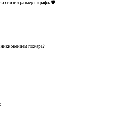
о снизил размер штрафа. 🛡️
озникновением пожара?
: