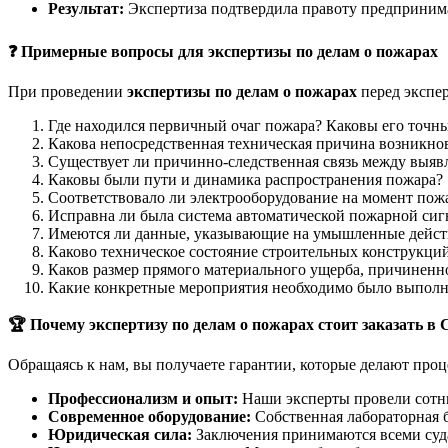
Результат:
Экспертиза подтвердила правоту предпринимат
❓
Примерные вопросы для экспертизы по делам о пожарах
При проведении
экспертизы по делам о пожарах
перед экспе
Где находился первичный очаг пожара? Каковы его точн
Какова непосредственная техническая причина возникно
Существует ли причинно-следственная связь между выя
Каковы были пути и динамика распространения пожара?
Соответствовало ли электрооборудование на момент по
Исправна ли была система автоматической пожарной сиг
Имеются ли данные, указывающие на умышленные дейст
Каково техническое состояние строительных конструкци
Каков размер прямого материального ущерба, причиненн
Какие конкретные мероприятия необходимо было выполн
🏆
Почему экспертизу по делам о пожарах стоит заказать в
Обращаясь к нам, вы получаете гарантии, которые делают про
Профессионализм и опыт:
Наши эксперты провели сотн
Современное оборудование:
Собственная лабораторная б
Юридическая сила:
Заключения принимаются всеми суд