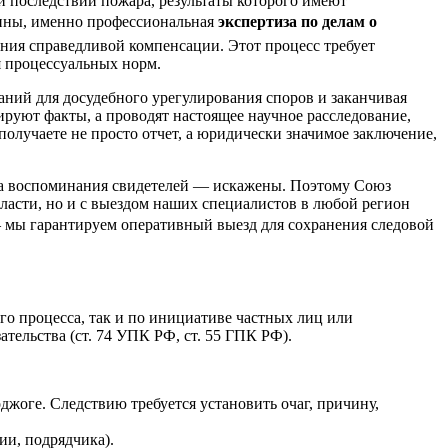
и последствий пожара, результаты которого имеют
руины, именно профессиональная
экспертиза по делам о
ния справедливой компенсации. Этот процесс требует
я процессуальных норм.
аний для досудебного урегулирования споров и заканчивая
уют факты, а проводят настоящее научное расследование,
 получаете не просто отчет, а юридически значимое заключение,
, а воспоминания свидетелей — искажены. Поэтому Союз
ласти, но и с выездом наших специалистов в любой регион
— мы гарантируем оперативный выезд для сохранения следовой
го процесса, так и по инициативе частных лиц или
тельства (ст. 74 УПК РФ, ст. 55 ГПК РФ).
оджоге. Следствию требуется установить очаг, причину,
ии, подрядчика).