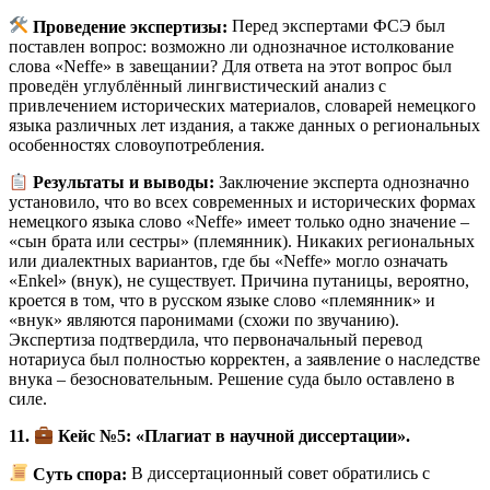
Проведение экспертизы:
Перед экспертами ФСЭ был
поставлен вопрос: возможно ли однозначное истолкование
слова «Neffe» в завещании? Для ответа на этот вопрос был
проведён углублённый лингвистический анализ с
привлечением исторических материалов, словарей немецкого
языка различных лет издания, а также данных о региональных
особенностях словоупотребления.
Результаты и выводы:
Заключение эксперта однозначно
установило, что во всех современных и исторических формах
немецкого языка слово «Neffe» имеет только одно значение –
«сын брата или сестры» (племянник). Никаких региональных
или диалектных вариантов, где бы «Neffe» могло означать
«Enkel» (внук), не существует. Причина путаницы, вероятно,
кроется в том, что в русском языке слово «племянник» и
«внук» являются паронимами (схожи по звучанию).
Экспертиза подтвердила, что первоначальный перевод
нотариуса был полностью корректен, а заявление о наследстве
внука – безосновательным. Решение суда было оставлено в
силе.
11.
Кейс №5: «Плагиат в научной диссертации».
Суть спора:
В диссертационный совет обратились с