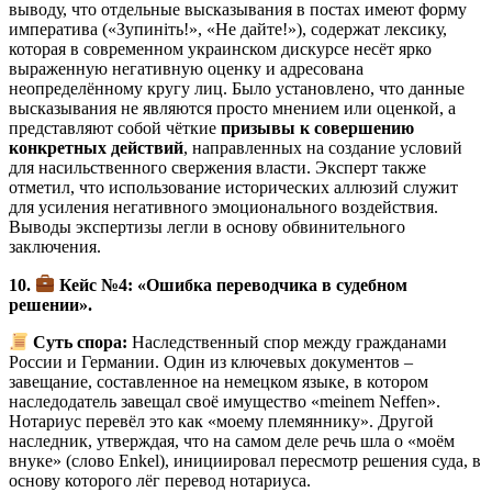
выводу, что отдельные высказывания в постах имеют форму
императива («Зупиніть!», «Не дайте!»), содержат лексику,
которая в современном украинском дискурсе несёт ярко
выраженную негативную оценку и адресована
неопределённому кругу лиц. Было установлено, что данные
высказывания не являются просто мнением или оценкой, а
представляют собой чёткие
призывы к совершению
конкретных действий
, направленных на создание условий
для насильственного свержения власти. Эксперт также
отметил, что использование исторических аллюзий служит
для усиления негативного эмоционального воздействия.
Выводы экспертизы легли в основу обвинительного
заключения.
10.
Кейс №4: «Ошибка переводчика в судебном
решении».
Суть спора:
Наследственный спор между гражданами
России и Германии. Один из ключевых документов –
завещание, составленное на немецком языке, в котором
наследодатель завещал своё имущество «meinem Neffen».
Нотариус перевёл это как «моему племяннику». Другой
наследник, утверждая, что на самом деле речь шла о «моём
внуке» (слово Enkel), инициировал пересмотр решения суда, в
основу которого лёг перевод нотариуса.