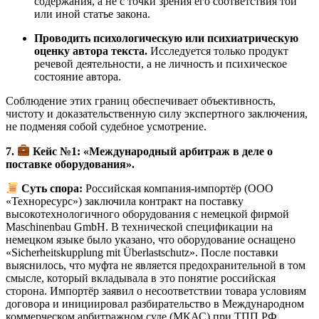
содержания, а не с точки зрения его соответствия той
или иной статье закона.
Проводить психологическую или психиатрическую
оценку автора текста.
Исследуется только продукт
речевой деятельности, а не личность и психическое
состояние автора.
Соблюдение этих границ обеспечивает объективность,
чистоту и доказательственную силу экспертного заключения,
не подменяя собой судебное усмотрение.
7.
Кейс №1: «Международный арбитраж в деле о
поставке оборудования».
Суть спора:
Российская компания-импортёр (ООО
«Техноресурс») заключила контракт на поставку
высокотехнологичного оборудования с немецкой фирмой
Maschinenbau GmbH. В технической спецификации на
немецком языке было указано, что оборудование оснащено
«Sicherheitskupplung mit Überlastschutz». После поставки
выяснилось, что муфта не является предохранительной в том
смысле, который вкладывала в это понятие российская
сторона. Импортёр заявил о несоответствии товара условиям
договора и инициировал разбирательство в Международном
коммерческом арбитражном суде (МКАС) при ТПП РФ.