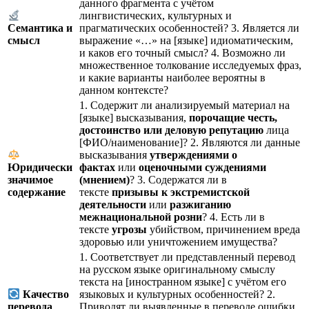
данного фрагмента с учётом
лингвистических, культурных и
прагматических особенностей? 3. Является ли
Семантика и
выражение «…» на [языке] идиоматическим,
смысл
и каков его точный смысл?
4. Возможно ли
множественное толкование исследуемых фраз,
и какие варианты наиболее вероятны в
данном контексте?
1. Содержит ли анализируемый материал на
[языке] высказывания,
порочащие честь,
достоинство или деловую репутацию
лица
[ФИО/наименование]? 2. Являются ли данные
высказывания
утверждениями о
фактах
или
оценочными суждениями
Юридически
(мнением)
?
3. Содержатся ли в
значимое
тексте
призывы к экстремистской
содержание
деятельности
или
разжиганию
межнациональной розни
? 4. Есть ли в
тексте
угрозы
убийством, причинением вреда
здоровью или уничтожением имущества?
1. Соответствует ли представленный перевод
на русском языке оригинальному смыслу
текста на [иностранном языке] с учётом его
языковых и культурных особенностей?
2.
Качество
Приводят ли выявленные в переводе ошибки
перевода