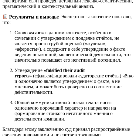
Экспертами был проведён детальный лексико-семантический,
прагматический и контекстуальный анализ.
Результаты и выводы:
Экспертное заключение показало,
что:
Слово
«scam»
в данном контексте, особенно в
сочетании с утверждением о подделке отчётов, не
является просто грубой оценкой («жулики»,
«аферисты»), а содержит в себе утверждение о факте
ведения незаконной, мошеннической деятельности, что
значительно повышает его негативный потенциал.
Утверждение
«falsified their audit
reports»
(сфальсифицировали аудиторские отчёты) чётко
и однозначно является утверждением о факте, а не
мнением, и может быть проверено на соответствие
действительности.
Общий коммуникативный посыл текста носит
однозначно порочащий характер и направлен на
формирование стойкого негативного мнения о
деятельности компании.
Благодаря этому заключению суд признал распространённые
сведения порочащими и не соответствующими