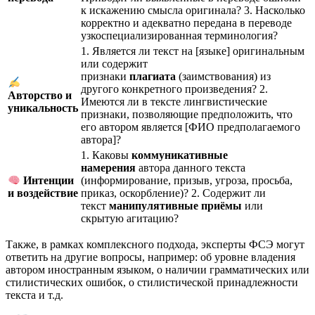
к искажению смысла оригинала? 3. Насколько
корректно и адекватно передана в переводе
узкоспециализированная терминология?
1. Является ли текст на [языке] оригинальным
или содержит
признаки
плагиата
(заимствования) из
другого конкретного произведения? 2.
Авторство и
Имеются ли в тексте лингвистические
уникальность
признаки, позволяющие предположить, что
его автором является [ФИО предполагаемого
автора]?
1. Каковы
коммуникативные
намерения
автора данного текста
(информирование, призыв, угроза, просьба,
Интенции
приказ, оскорбление)? 2. Содержит ли
и воздействие
текст
манипулятивные приёмы
или
скрытую агитацию?
Также, в рамках комплексного подхода, эксперты ФСЭ могут
ответить на другие вопросы, например: об уровне владения
автором иностранным языком, о наличии грамматических или
стилистических ошибок, о стилистической принадлежности
текста и т.д.