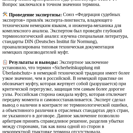
Вопрос заключался в точном значении термина.
Проведение экспертизы:
Союз «Федерация судебных
экспертов» привлёк эксперта-лингвиста, владеющего
техническим немецким языком, и инженера-механика для
комплексного анализа. Экспертом был проведён глубокий
терминологический анализ: изучена специальная литература,
стандарты DIN (Deutsches Institut für Normung),
проанализирована типовая техническая документация
немецких производителей муфт.
Результаты и выводы:
Экспертное заключение
установило, что термин «Sicherheitskupplung mit
Überlastschutz» в немецкой технической традиции имеет более
узкое значение, чем в российской. В немецкой практике он
обозначает муфту, которая жертвует собой (разрушается) при
критической перегрузке, защищая тем самым более дорогие
узлы. Российская сторона ожидала муфту, которая отключает
передачу момента и самовосстанавливается. Эксперт сделал
вывод о наличии в контракте не терминологической ошибки,
а объективного различия в отраслевых стандартах двух стран,
не указанного в договоре. Данное заключение позволило
арбитрам принять справедливое решение, разделив убытки
между сторонами, так как вина одной из сторон в
некорректной трактовке термина отсутствовала.