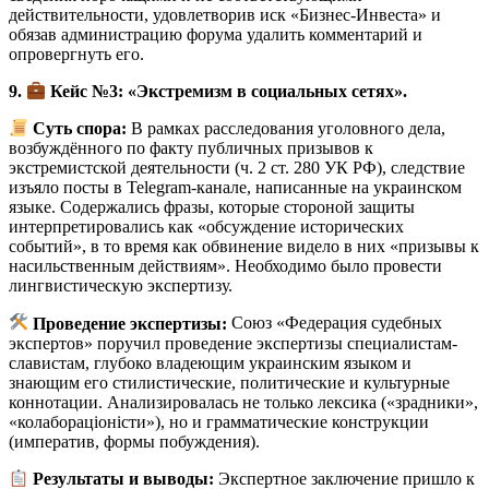
действительности, удовлетворив иск «Бизнес-Инвеста» и
обязав администрацию форума удалить комментарий и
опровергнуть его.
9.
Кейс №3: «Экстремизм в социальных сетях».
Суть спора:
В рамках расследования уголовного дела,
возбуждённого по факту публичных призывов к
экстремистской деятельности (ч. 2 ст. 280 УК РФ), следствие
изъяло посты в Telegram-канале, написанные на украинском
языке. Содержались фразы, которые стороной защиты
интерпретировались как «обсуждение исторических
событий», в то время как обвинение видело в них «призывы к
насильственным действиям». Необходимо было провести
лингвистическую экспертизу.
Проведение экспертизы:
Союз «Федерация судебных
экспертов» поручил проведение экспертизы специалистам-
славистам, глубоко владеющим украинским языком и
знающим его стилистические, политические и культурные
коннотации. Анализировалась не только лексика («зрадники»,
«колабораціоністи»), но и грамматические конструкции
(императив, формы побуждения).
Результаты и выводы:
Экспертное заключение пришло к