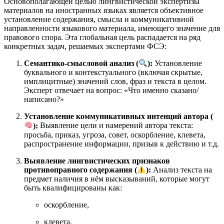
Основополагающей целью лингвистической экспертизы
материалов на иностранных языках является объективное
установление содержания, смысла и коммуникативной
направленности языкового материала, имеющего значение для
правового спора. Эта глобальная цель распадается на ряд
конкретных задач, решаемых экспертами ФСЭ:
Семантико-смысловой анализ (
):
Установление
буквального и контекстуального (включая скрытые,
имплицитные) значений слов, фраз и текста в целом.
Эксперт отвечает на вопрос: «Что именно сказано/
написано?»
Установление коммуникативных интенций автора (
):
Выявление цели и намерений автора текста:
просьба, приказ, угроза, совет, оскорбление, клевета,
распространение информации, призыв к действию и т.д.
Выявление лингвистических признаков
противоправного содержания (
):
Анализ текста на
предмет наличия в нём высказываний, которые могут
быть квалифицированы как:
оскорбление,
клевета,