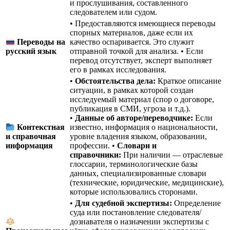
и прослушивания, составленного
следователем или судом.
• Предоставляются имеющиеся переводы
спорных материалов, даже если их
качество оспаривается. Это служит
Переводы на
отправной точкой для анализа. • Если
русский язык
перевод отсутствует, эксперт выполняет
его в рамках исследования.
•
Обстоятельства дела:
Краткое описание
ситуации, в рамках которой создан
исследуемый материал (спор о договоре,
публикация в СМИ, угроза и т.д.).
•
Данные об авторе/переводчике:
Если
известно, информация о национальности,
Контекстная
уровне владения языком, образовании,
и справочная
профессии. •
Словари и
информация
справочники:
При наличии — отраслевые
глоссарии, терминологические базы
данных, специализированные словари
(технические, юридические, медицинские),
которые использовались сторонами.
•
Для судебной экспертизы:
Определение
суда или постановление следователя/
дознавателя о назначении экспертизы с