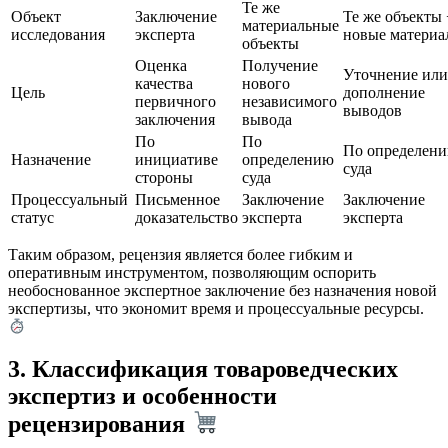
Те же
Объект
Заключение
Те же объекты 
материальные
исследования
эксперта
новые материа
объекты
Оценка
Получение
Уточнение или
качества
нового
Цель
дополнение
первичного
независимого
выводов
заключения
вывода
По
По
По определен
Назначение
инициативе
определению
суда
стороны
суда
Процессуальный
Письменное
Заключение
Заключение
статус
доказательство
эксперта
эксперта
Таким образом, рецензия является более гибким и
оперативным инструментом, позволяющим оспорить
необоснованное экспертное заключение без назначения новой
экспертизы, что экономит время и процессуальные ресурсы.
3. Классификация товароведческих
экспертиз и особенности
рецензирования