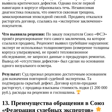
выявила критических дефектов. Однако после первой
навигации в корпусе образовалась течь. Независимая
диагностика показала, что имеется сквозная трещина,
замаскированная эпоксидной смолой. Продавец отказался
расторгать договор, ссылаясь на «экспертное заключение»
покупателя.
Что выявила рецензия:
По заказу покупателя Союз «ФСЭ»
провёл рецензирование того самого заключения, на которое
ссылался продавец. Рецензент выявил грубейшие нарушения:
эксперт не использовал толщинометрию (измерение толщины
корпуса ультразвуком), не провёл тепловизионное
обследование, не запросил данные о предыдущих ремонтах.
Вывод об «отсутствии дефектов» был сделан на основании
одного визуального осмотра.
Результат:
Суд признал рецензию достаточным основанием
для назначения повторной судебной экспертизы. Та
подтвердила скрытый дефект. Договор купли-продажи
расторгнут, с продавца взысканы стоимость лодки (1 200 000
руб.), расходы на рецензию и госпошлина.
13. Преимущества обращения в Союз
«Федерация судебных экспертов»