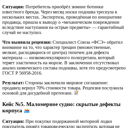
Ситуация:
Потребитель приобрёл зимние ботинки
известного бренда. Через месяц носки подошва треснула в
нескольких местах. Экспертиза, проведённая по инициативе
продавца, пришла к выводу о «механическом повреждении
вследствие наступания на острые предметы» — гарантийный
случай не наступил.
Что выявила рецензия:
Специалист Союза «ФСЭ» обратил
внимание на то, что характер трещин (множественные,
мелкие, расходящиеся от центра) типичен для дефекта
материала — низкомолекулярного полиуретана, который
теряет эластичность на морозе. В заключении отсутствовал
анализ химического состава подошвы, хотя это предусмотрено
ГОСТ Р 56958-2016.
Результат:
Стороны заключили мировое соглашение:
продавец вернул 70% стоимости товара. Рецензия послужила
основой для досудебной претензии.
Кейс №5. Маломерное судно: скрытые дефекты
корпуса
Ситуация:
При покупке подержанной моторной лодки
покупатель провёл товароведческую экспертизу, которая не