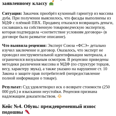
заявленному классу
Ситуация:
Заказчик приобрёл кухонный гарнитур из массива
дуба. При получении выяснилось, что фасады выполнены из
МДФ с плёнкой ПВХ. Продавец отказался возвращать деньги,
сославшись на собственную товароведческую экспертизу,
которая подтвердила «соответствие условиям договора» (в
договоре было размытое описание).
Что выявила рецензия:
Эксперт Союза «ФСЭ» детально
изучил заключение и договор. Оказалось, что эксперт не
проводил инструментальной идентификации материала, а
ограничился визуальным осмотром. В рецензии приведены
методики различения массива и МДФ (по структуре торцов,
весу, характеру звука), а также указано на нарушение ст. 10
Закона о защите прав потребителей (непредоставление
полной информации о товаре).
Результат:
Суд удовлетворил иск о возврате стоимости (250
000 руб.) и взыскании неустойки. Рецензия признана
надлежащим доказательством.
Кейс №4. Обувь: преждевременный износ
подошвы