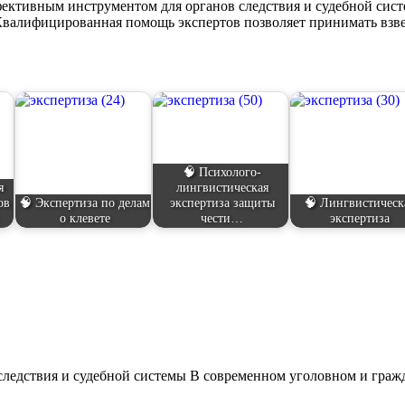
ективным инструментом для органов следствия и судебной сист
 Квалифицированная помощь экспертов позволяет принимать вз
🧠 Психолого-
я
лингвистическая
ов
🧠 Экспертиза по делам
экспертиза защиты
🧠 Лингвистическ
е
о клевете
чести…
экспертиза
 следствия и судебной системы В современном уголовном и гра