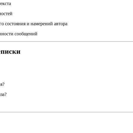
екста
ностей
о состояния и намерений автора
инности сообщений
еписки
я?
аза?