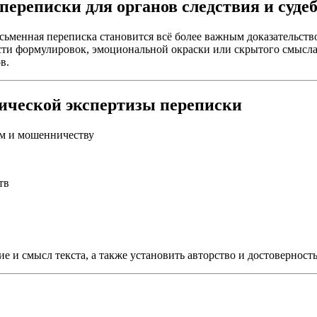
переписки для органов следствия и суде
ьменная переписка становится всё более важным доказательств
сти формулировок, эмоциональной окраски или скрытого смысла
в.
ической экспертизы переписки
ям и мошенничеству
тв
е и смысл текста, а также установить авторство и достоверност