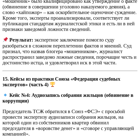
«мошенник» было квалифицировано как утверждение о факте
(обвинение в совершении уголовно наказуемого деяния), а
слово «хайпожор» – как оскорбительное оценочное суждение.
Кроме того, эксперты проанализировали, соответствует ли
публикация стандартам журналистской этики и есть ли в ней
признаки заведомой ложности сведений.
Результат:
экспертное заключение помогло суду
разобраться в сложном переплетении фактов и мнений. Суд
признал, что назвав блогера «мошенником», журналист
распространил заведомо ложные сведения, порочащие честь и
достоинство истца, и удовлетворил иск в этой части.
15. Кейсы из практики Союза «Федерация судебных
экспертов» (часть 4)
Кейс №4: Аудиозапись собрания жильцов (обвинение в
коррупции)
Председатель ТСЖ обратился в Союз «ФСЭ» с просьбой
провести экспертизу аудиозаписи собрания жильцов, на
которой один из собственников квартир обвинил
председателя в «воровстве денег» и «сговоре с управляющей
компанией».