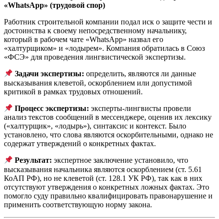
«WhatsApp» (трудовой спор)
Работник строительной компании подал иск о защите чести и
достоинства к своему непосредственному начальнику,
который в рабочем чате «WhatsApp» назвал его
«халтурщиком» и «лодырем». Компания обратилась в Союз
«ФСЭ» для проведения лингвистической экспертизы.
Задачи экспертизы:
определить, являются ли данные
высказывания клеветой, оскорблением или допустимой
критикой в рамках трудовых отношений.
Процесс экспертизы:
эксперты-лингвисты провели
анализ текстов сообщений в мессенджере, оценив их лексику
(«халтурщик», «лодырь»), синтаксис и контекст. Было
установлено, что слова являются оскорбительными, однако не
содержат утверждений о конкретных фактах.
Результат:
экспертное заключение установило, что
высказывания начальника являются оскорблением (ст. 5.61
КоАП РФ), но не клеветой (ст. 128.1 УК РФ), так как в них
отсутствуют утверждения о конкретных ложных фактах. Это
помогло суду правильно квалифицировать правонарушение и
применить соответствующую норму закона.