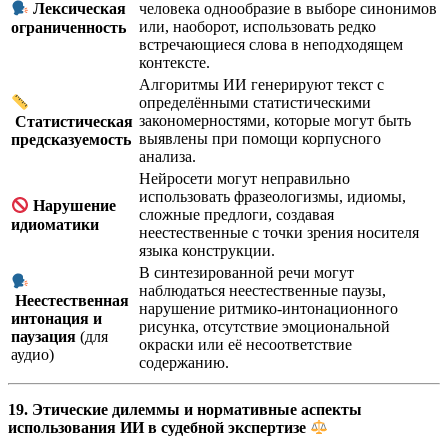
человека однообразие в выборе синонимов
Лексическая
или, наоборот, использовать редко
ограниченность
встречающиеся слова в неподходящем
контексте.
Алгоритмы ИИ генерируют текст с
определёнными статистическими
закономерностями, которые могут быть
Статистическая
выявлены при помощи корпусного
предсказуемость
анализа.
Нейросети могут неправильно
использовать фразеологизмы, идиомы,
Нарушение
сложные предлоги, создавая
идиоматики
неестественные с точки зрения носителя
языка конструкции.
В синтезированной речи могут
наблюдаться неестественные паузы,
Неестественная
нарушение ритмико-интонационного
интонация и
рисунка, отсутствие эмоциональной
паузация
(для
окраски или её несоответствие
аудио)
содержанию.
19. Этические дилеммы и нормативные аспекты
использования ИИ в судебной экспертизе