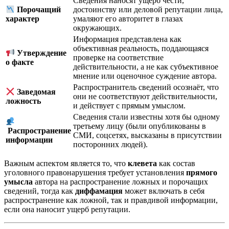
Сведения наносят ущерб чести,
достоинству или деловой репутации лица,
Порочащий
умаляют его авторитет в глазах
характер
окружающих.
Информация представлена как
объективная реальность, поддающаяся
Утверждение
проверке на соответствие
о факте
действительности, а не как субъективное
мнение или оценочное суждение автора.
Распространитель сведений осознаёт, что
Заведомая
они не соответствуют действительности,
ложность
и действует с прямым умыслом.
Сведения стали известны хотя бы одному
третьему лицу (были опубликованы в
Распространение
СМИ, соцсетях, высказаны в присутствии
информации
посторонних людей).
Важным аспектом является то, что
клевета
как состав
уголовного правонарушения требует установления
прямого
умысла
автора на распространение ложных и порочащих
сведений, тогда как
диффамация
может включать в себя
распространение как ложной, так и правдивой информации,
если она наносит ущерб репутации.