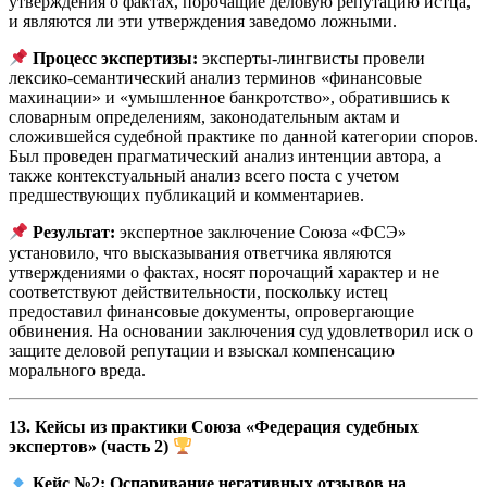
утверждения о фактах, порочащие деловую репутацию истца,
и являются ли эти утверждения заведомо ложными.
Процесс экспертизы:
эксперты-лингвисты провели
лексико-семантический анализ терминов «финансовые
махинации» и «умышленное банкротство», обратившись к
словарным определениям, законодательным актам и
сложившейся судебной практике по данной категории споров.
Был проведен прагматический анализ интенции автора, а
также контекстуальный анализ всего поста с учетом
предшествующих публикаций и комментариев.
Результат:
экспертное заключение Союза «ФСЭ»
установило, что высказывания ответчика являются
утверждениями о фактах, носят порочащий характер и не
соответствуют действительности, поскольку истец
предоставил финансовые документы, опровергающие
обвинения. На основании заключения суд удовлетворил иск о
защите деловой репутации и взыскал компенсацию
морального вреда.
13. Кейсы из практики Союза «Федерация судебных
экспертов» (часть 2)
Кейс №2: Оспаривание негативных отзывов на