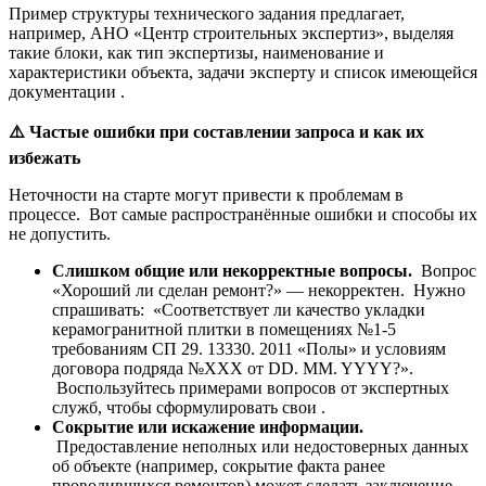
Пример структуры технического задания предлагает,
например, АНО «Центр строительных экспертиз», выделяя
такие блоки, как тип экспертизы, наименование и
характеристики объекта, задачи эксперту и список имеющейся
документации .
⚠️
Частые ошибки при составлении запроса и как их
избежать
Неточности на старте могут привести к проблемам в
процессе. Вот самые распространённые ошибки и способы их
не допустить.
Слишком общие или некорректные вопросы.
Вопрос
«Хороший ли сделан ремонт?» — некорректен. Нужно
спрашивать: «Соответствует ли качество укладки
керамогранитной плитки в помещениях №1-5
требованиям СП 29. 13330. 2011 «Полы» и условиям
договора подряда №XXX от DD. MM. YYYY?».
Воспользуйтесь примерами вопросов от экспертных
служб, чтобы сформулировать свои .
Сокрытие или искажение информации.
Предоставление неполных или недостоверных данных
об объекте (например, сокрытие факта ранее
проводившихся ремонтов) может сделать заключение