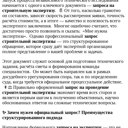
Запуск процесса независимого технического исследования
начинается с одного ключевого документа —
запроса на
строительную экспертизу
. 📄 От того, насколько грамотно
он составлен, зависят скорость рассмотрения заявки, точность
расчёта стоимости, а в итоге — качество и полезность всего
экспертного заключения. Многие ошибочно считают, что
достаточно просто позвонить и сказать: «Мне нужна
экспертиза». Однако профессиональный
запрос
строительной экспертизы
— это структурированное
обращение, которое сразу даёт экспертной организации
полное представление о вашей проблеме и задачах.
Этот документ служит основой для подготовки технического
задания, расчёта сметы и формирования команды
специалистов. Он может быть направлен как в рамках
досудебного урегулирования спора, так и по определению
суда, когда требуется официальное процессуальное действие.
👨⚖️ Правильно оформленный
запрос на проведение
строительной экспертизы
экономит время всех сторон и
является первым шагом к получению объективных, научно
обоснованных ответов на сложные технические вопросы.
✨
Зачем нужен официальный запрос? Преимущества
структурированного подхода
Направление формального
запроса на экспертизу
— это не