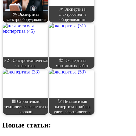
📌 Экспертиза
🆘 Экспертиза
электросетей и
электрооборудования
оборудования
⚡🔬 Электротехническая
🏗️ Экспертиза
экспертиза
монтажных работ
🟧 Строительно
🚀 Независимая
техническая экспертиза
экспертиза прибора
кровли
учета электричества
Новые статьи: