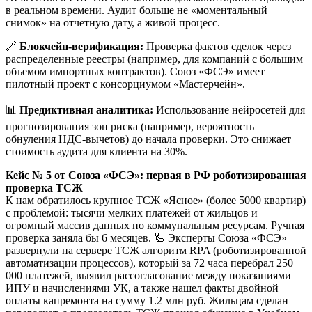
в реальном времени. Аудит больше не «моментальный
снимок» на отчетную дату, а живой процесс.
🔗
Блокчейн-верификация:
Проверка фактов сделок через
распределенные реестры (например, для компаний с большим
объемом импортных контрактов). Союз «ФСЭ» имеет
пилотный проект с консорциумом «Мастерчейн».
📊
Предиктивная аналитика:
Использование нейросетей для
прогнозирования зон риска (например, вероятность
обнуления НДС-вычетов) до начала проверки. Это снижает
стоимость аудита для клиента на 30%.
Кейс № 5 от Союза «ФСЭ»: первая в РФ роботизированная
проверка ТСЖ
К нам обратилось крупное ТСЖ «Ясное» (более 5000 квартир)
с проблемой: тысячи мелких платежей от жильцов и
огромный массив данных по коммунальным ресурсам. Ручная
проверка заняла бы 6 месяцев. 🦾 Эксперты Союза «ФСЭ»
развернули на сервере ТСЖ алгоритм RPA (роботизированной
автоматизации процессов), который за 72 часа перебрал 250
000 платежей, выявил рассогласование между показаниями
ИПУ и начислениями УК, а также нашел факты двойной
оплаты капремонта на сумму 1.2 млн руб. Жильцам сделан