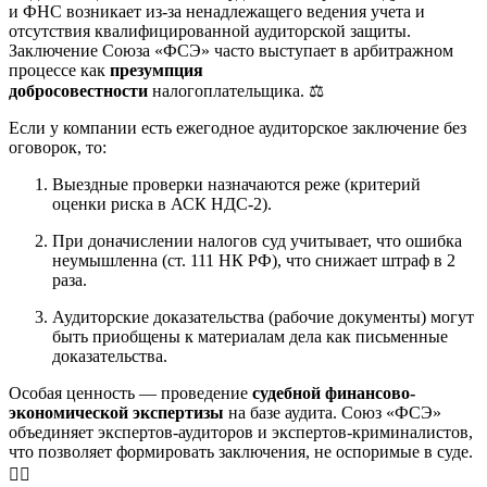
и ФНС возникает из-за ненадлежащего ведения учета и
отсутствия квалифицированной аудиторской защиты.
Заключение Союза «ФСЭ» часто выступает в арбитражном
процессе как
презумпция
добросовестности
налогоплательщика. ⚖️
Если у компании есть ежегодное аудиторское заключение без
оговорок, то:
Выездные проверки назначаются реже (критерий
оценки риска в АСК НДС-2).
При доначислении налогов суд учитывает, что ошибка
неумышленна (ст. 111 НК РФ), что снижает штраф в 2
раза.
Аудиторские доказательства (рабочие документы) могут
быть приобщены к материалам дела как письменные
доказательства.
Особая ценность — проведение
судебной финансово-
экономической экспертизы
на базе аудита. Союз «ФСЭ»
объединяет экспертов-аудиторов и экспертов-криминалистов,
что позволяет формировать заключения, не оспоримые в суде.
🧑‍⚖️