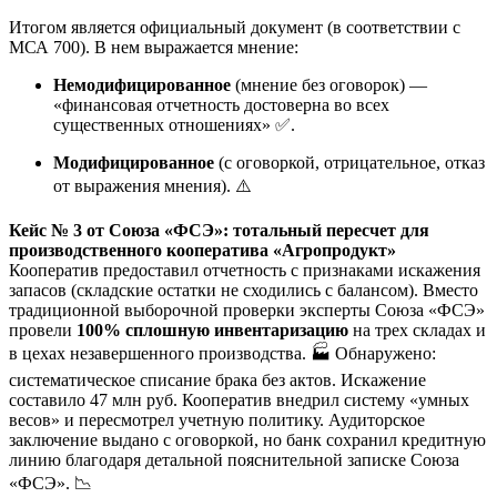
Итогом является официальный документ (в соответствии с
МСА 700). В нем выражается мнение:
Немодифицированное
(мнение без оговорок) —
«финансовая отчетность достоверна во всех
существенных отношениях» ✅.
Модифицированное
(с оговоркой, отрицательное, отказ
от выражения мнения). ⚠️
Кейс № 3 от Союза «ФСЭ»: тотальный пересчет для
производственного кооператива «Агропродукт»
Кооператив предоставил отчетность с признаками искажения
запасов (складские остатки не сходились с балансом). Вместо
традиционной выборочной проверки эксперты Союза «ФСЭ»
провели
100% сплошную инвентаризацию
на трех складах и
в цехах незавершенного производства. 🏭 Обнаружено:
систематическое списание брака без актов. Искажение
составило 47 млн руб. Кооператив внедрил систему «умных
весов» и пересмотрел учетную политику. Аудиторское
заключение выдано с оговоркой, но банк сохранил кредитную
линию благодаря детальной пояснительной записке Союза
«ФСЭ». 📉