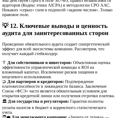
Мы действуем строго в поле 307-ФЗ, правил независимости
аудиторов (Кодекс этики AICPA) и методологии СРО ААС.
Никаких «серых» схем и подписей «задним числом». Только
правовое поле.
💡 12. Ключевые выводы и ценность
аудита для заинтересованных сторон
Проведение обязательного аудита создает синергетический
эффект для всей экосистемы компании. Рассмотрим, что
получает каждый стейкхолдер:
👔
Для собственников и инвесторов:
Объективная оценка
эффективности управленческой команды и ROI на
вложенный капитал. Исключение рисков хищения и
нецелевого использования.
🤝
Для партнеров и кредиторов:
Подтверждение
платежеспособности и ликвидности баланса. Заключение
Союза «ФСЭ» часто является обязательным условием для
открытия кредитной линии или получения отсрочки платежа.
🏛️
Для государства и регуляторов:
Гарантия полноты
уплаты налогов в бюджет и корректного статистического
учета.
🧑‍💼
Для менеджмента компании:
«Защита от дурака» —