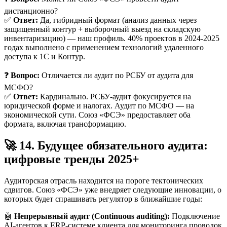
дистанционно?
✅
Ответ:
Да, гибридный формат (анализ данных через
защищенный контур + выборочный выезд на складскую
инвентаризацию) — наш профиль. 40% проектов в 2024-2025
годах выполнено с применением технологий удаленного
доступа к 1С и Контур.
❓
Вопрос:
Отличается ли аудит по РСБУ от аудита для
МСФО?
✅
Ответ:
Кардинально. РСБУ-аудит фокусируется на
юридической форме и налогах. Аудит по МСФО — на
экономической сути. Союз «ФСЭ» предоставляет оба
формата, включая трансформацию.
🚀 14. Будущее обязательного аудита:
цифровые тренды 2025+
Аудиторская отрасль находится на пороге тектонических
сдвигов. Союз «ФСЭ» уже внедряет следующие инновации, о
которых будет спрашивать регулятор в ближайшие годы:
🤖
Непрерывный аудит (Continuous auditing):
Подключение
AI-агентов к ERP-системе клиента для мониторинга проводок