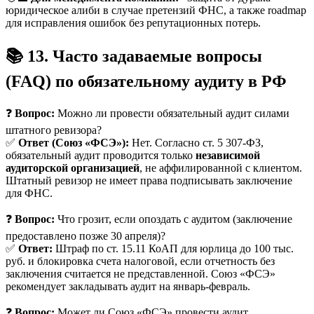
юридическое алиби в случае претензий ФНС, а также roadmap
для исправления ошибок без репутационных потерь.
📚 13. Часто задаваемые вопросы
(FAQ) по обязательному аудиту в РФ
❓
Вопрос:
Можно ли провести обязательный аудит силами
штатного ревизора?
✅
Ответ (Союз «ФСЭ»):
Нет. Согласно ст. 5 307-ФЗ,
обязательный аудит проводится только
независимой
аудиторской организацией
, не аффилированной с клиентом.
Штатный ревизор не имеет права подписывать заключение
для ФНС.
❓
Вопрос:
Что грозит, если опоздать с аудитом (заключение
предоставлено позже 30 апреля)?
✅
Ответ:
Штраф по ст. 15.11 КоАП для юрлица до 100 тыс.
руб. и блокировка счета налоговой, если отчетность без
заключения считается не представленной. Союз «ФСЭ»
рекомендует закладывать аудит на январь-февраль.
❓
Вопрос:
Может ли Союз «ФСЭ» провести аудит