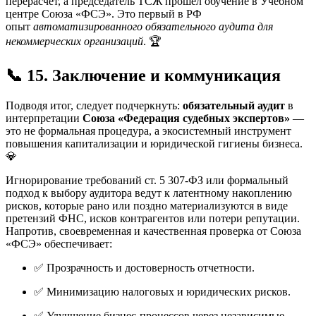
перерасчет, а председатель ТСЖ прошел обучение в Учебном
центре Союза «ФСЭ». Это первый в РФ
опыт
автоматизированного обязательного аудита для
некоммерческих организаций
. 🏆
📞 15. Заключение и коммуникация
Подводя итог, следует подчеркнуть:
обязательный аудит
в
интерпретации
Союза «Федерация судебных экспертов»
—
это не формальная процедура, а экосистемный инструмент
повышения капитализации и юридической гигиены бизнеса.
💎
Игнорирование требований ст. 5 307-ФЗ или формальный
подход к выбору аудитора ведут к латентному накоплению
рисков, которые рано или поздно материализуются в виде
претензий ФНС, исков контрагентов или потери репутации.
Напротив, своевременная и качественная проверка от Союза
«ФСЭ» обеспечивает:
✅ Прозрачность и достоверность отчетности.
✅ Минимизацию налоговых и юридических рисков.
✅ Улучшение бизнес-процессов через независимые