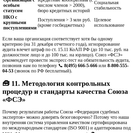
Социальная
особым
числом членов > 2000),
стабильность
статусом
бюро кредитных историй
НКО с
Поступления > 3 млн руб.
Целевое
крупными
(кроме госбюджетных)
использование
поступлениями
Если ваша организация соответствует хотя бы одному
критерию (на 31 декабря отчетного года), игнорирование
аудита влечет штраф по ст. 15.11 КоАП РФ (до 10 тыс. руб. на
должностное лицо и до 100 тыс. на юрлицо). Союз «ФСЭ»
рекомендует провести экспресс-тест на обязательность аудита,
позвонив нам по телефону 📞
8(495) 666-5-666
или
8-800-555-
04-53
(звонок по РФ бесплатный).
🧰 11. Методология контрольных
процедур и стандарты качества Союза
«ФСЭ»
Почему результатам работы Союза «Федерация судебных
экспертов» можно доверять безоговорочно? Потому что наша
внутренняя система управления качеством сертифицирована
по международным стандартам (ISO 9001) и адаптирована под