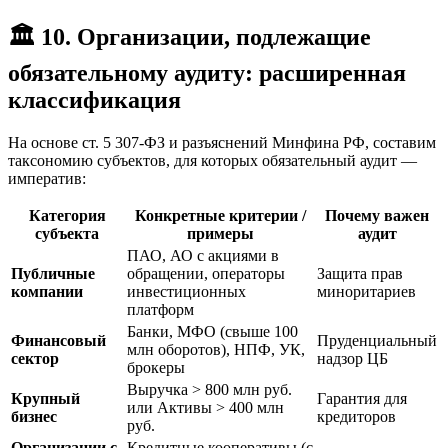
🏛️ 10. Организации, подлежащие
обязательному аудиту: расширенная
классификация
На основе ст. 5 307-ФЗ и разъяснений Минфина РФ, составим
таксономию субъектов, для которых обязательный аудит —
императив:
Категория
Конкретные критерии /
Почему важен
субъекта
примеры
аудит
ПАО, АО с акциями в
Публичные
обращении, операторы
Защита прав
компании
инвестиционных
миноритариев
платформ
Банки, МФО (свыше 100
Финансовый
Пруденциальный
млн оборотов), НПФ, УК,
сектор
надзор ЦБ
брокеры
Выручка > 800 млн руб.
Крупный
Гарантия для
или Активы > 400 млн
бизнес
кредиторов
руб.
Организации с
Кредитные кооперативы (с