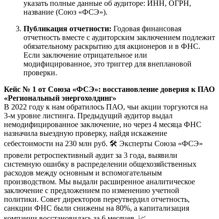
указать полные данные об аудиторе: ИНН, ОГРН,
название (Союз «ФСЭ»).
Публикация отчетности:
Годовая финансовая
отчетность вместе с аудиторским заключением подлежит
обязательному раскрытию для акционеров и в ФНС.
Если заключение отрицательное или
модифицированное, это триггер для внеплановой
проверки.
Кейс № 1 от Союза «ФСЭ»: восстановление доверия к ПАО
«Региональный энергохолдинг»
В 2022 году к нам обратилось ПАО, чьи акции торгуются на
3-м уровне листинга. Предыдущий аудитор выдал
немодифицированное заключение, но через 4 месяца ФНС
назначила выездную проверку, найдя искажение
себестоимости на 230 млн руб. 🛠️ Эксперты Союза «ФСЭ»
провели ретроспективный аудит за 3 года, выявили
системную ошибку в распределении общехозяйственных
расходов между основным и вспомогательным
производством. Мы выдали расширенное аналитическое
заключение с предложением по изменению учетной
политики. Совет директоров переутвердил отчетность,
санкции ФНС были снижены на 80%, а капитализация
компании восстановилась за 6 месяцев. 📈