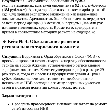
Результаты:
Экономически обоснованная сумма
эксплуатационных платежей определена в 92 тыс. руб./месяц
(184 руб./кв.м). Арендатор обратился с иском в арбитражный
суд. Суд принял экспертное заключение как надлежащее
доказательство. Арендодатель был обязан сделать перерасчет
за весь период аренды (18 месяцев) и вернуть 1,044 млн руб.
излишне уплаченных средств. Кроме того, арендодатель
привел в соответствие методику расчета на будущее. ⚖️
🔹
Кейс № 4: Обжалование решения
регионального тарифного комитета
Ситуация:
Водоканал г. Орла обратился в Союз «ФСЭ» с
просьбой провести независимую экспертизу обоснованности
тарифа на водоснабжение, установленного региональным
тарифным комитетом. Комитет утвердил тариф в размере 29
руб./куб.м, тогда как расчеты предприятия давали 41 руб./
куб.м. Водоканал считал, что комитет необоснованно
исключил из НВВ расходы на замену аварийных участков
сетей и повысил норматив коммерческих потерь.
Задачи экспертизы:
Проверить правомерность исключения затрат на ремонт
сетей из состава НВВ.