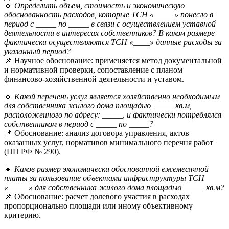
🔹
Определить объем, стоимость и экономическую
обоснованность расходов, которые ТСН «_____» понесло в
период с _____ по _____ в связи с осуществлением уставной
деятельности в интересах собственников? В каком размере
фактически осуществляются ТСН «____» данные расходы за
указанный период?
📌 Научное обоснование: применяется метод документальной
и нормативной проверки, сопоставление с планом
финансово-хозяйственной деятельности и уставом.
🔹
Какой перечень услуг является хозяйственно необходимым
для собственника жилого дома площадью _____ кв.м,
расположенного по адресу: _____, и фактически потреблялся
собственником в период с _____ по _____?
📌 Обоснование: анализ договора управления, актов
оказанных услуг, нормативов минимального перечня работ
(ПП РФ № 290).
🔹
Каков размер экономически обоснованной ежемесячной
платы за пользование объектами инфраструктуры ТСН
«_____» для собственника жилого дома площадью _____ кв.м?
📌 Обоснование: расчет долевого участия в расходах
пропорционально площади или иному объективному
критерию.