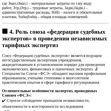
где
Змат,i
З
мат
,
i
– материальные затраты по i-му виду
работ,
Зтр,i
З
тр
,
i
– трудовые затраты,
Задм,i
З
адм
,
i
–
административные расходы,
Нi
Н
i
– налоги и обязательные
платежи,
Sобщ
S
общ
– общая площадь помещений.
🏢
4. Роль союза «федерация судебных
экспертов» в проведении независимых
тарифных экспертиз
Союз «Федерация судебных экспертов» является ведущим
негосударственным экспертным учреждением,
аккредитованным в установленном порядке для проведения
экономических, финансовых и оценочных экспертиз. 🔬
Специалисты Союза «ФСЭ» обладают высшим профильным
образованием, учеными степенями и многолетним
практическим опытом в сфере тарифного регулирования.
Отличительные особенности экспертиз, проводимых
Союзом «ФСЭ»:
✔️ Строгое соблюдение принципов независимости,
объективности и всесторонности исследования.