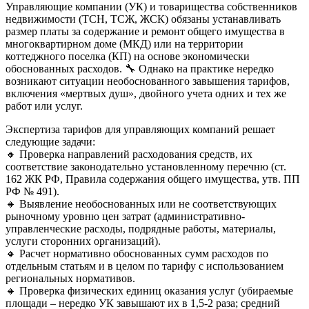
Управляющие компании (УК) и товарищества собственников
недвижимости (ТСН, ТСЖ, ЖСК) обязаны устанавливать
размер платы за содержание и ремонт общего имущества в
многоквартирном доме (МКД) или на территории
коттеджного поселка (КП) на основе экономически
обоснованных расходов. 🔧 Однако на практике нередко
возникают ситуации необоснованного завышения тарифов,
включения «мертвых душ», двойного учета одних и тех же
работ или услуг.
Экспертиза тарифов для управляющих компаний решает
следующие задачи:
🔸 Проверка направлений расходования средств, их
соответствие законодательно установленному перечню (ст.
162 ЖК РФ, Правила содержания общего имущества, утв. ПП
РФ № 491).
🔸 Выявление необоснованных или не соответствующих
рыночному уровню цен затрат (административно-
управленческие расходы, подрядные работы, материалы,
услуги сторонних организаций).
🔸 Расчет нормативно обоснованных сумм расходов по
отдельным статьям и в целом по тарифу с использованием
региональных нормативов.
🔸 Проверка физических единиц оказания услуг (убираемые
площади – нередко УК завышают их в 1,5-2 раза; средний