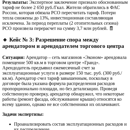
Результаты:
Экспертное заключение признало обоснованным
тариф не более 2 650 руб./Гкал. Жители обратились в ФАС
России, которая обязала РСО пересчитать тариф. Потери
тепла снижены до 13%, инвестиционная составляющая
исключена. За период переплаты (2 отопительных сезона)
РСО произвела перерасчет на сумму 3,7 млн рублей. 🧾
🔹
Кейс № 3: Разрешение спора между
арендатором и арендодателем торгового центра
Ситуация:
Арендатор – сеть магазинов «Эконом» арендовала
помещение 500 кв.м в торговом центре «Гранд».
Арендодатель предъявил ежемесячный счет за
эксплуатационные услуги в размере 150 тыс. руб. (300 руб./
кв.м). Арендатор счел тариф завышенным, поскольку в
договоре была указана формула распределения расходов
пропорционально площади, но без детализации. Проведя
собственную проверку, арендатор обнаружил, что некоторые
работы (ремонт фасада, обслуживание крыши) относятся ко
всему зданию, однако не все собственники их оплачивают.
Задачи экспертизы:
Проанализировать состав эксплуатационных расходов и
их распределение.