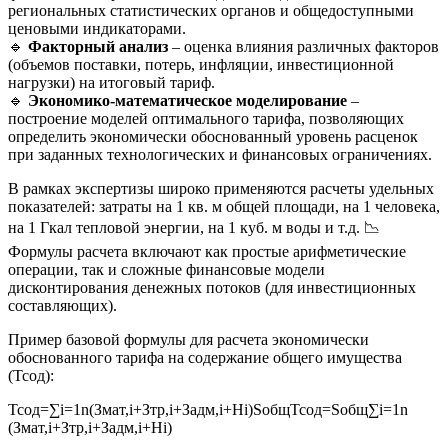
региональных статистических органов и общедоступными
ценовыми индикаторами.
🔹
Факторный анализ
– оценка влияния различных факторов
(объемов поставки, потерь, инфляции, инвестиционной
нагрузки) на итоговый тариф.
🔹
Экономико-математическое моделирование
–
построение моделей оптимального тарифа, позволяющих
определить экономически обоснованный уровень расценок
при заданных технологических и финансовых ограничениях.
В рамках экспертизы широко применяются расчеты удельных
показателей: затраты на 1 кв. м общей площади, на 1 человека,
на 1 Гкал тепловой энергии, на 1 куб. м воды и т.д. 📉
Формулы расчета включают как простые арифметические
операции, так и сложные финансовые модели
дисконтирования денежных потоков (для инвестиционных
составляющих).
Пример базовой формулы для расчета экономически
обоснованного тарифа на содержание общего имущества
(Тсод):
Тсод=∑i=1n(Змат,i+Зтр,i+Задм,i+Нi)Sобщ
Т
сод
=
S
общ
∑
i
=
1
n
(
З
мат
,
i
+
З
тр
,
i
+
З
адм
,
i
+
Н
i
)