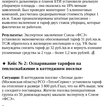
лазерного дальномера и планов БТИ установили реальную
убираемую площадь – она оказалась на 18% меньше
заявленной. Был проведен мониторинг 5 клининговых
компаний, рассчитана среднерыночная стоимость уборки 1
кв.м. Также проанализированы штатные расписания –
выявлено включение в тариф двух ставок уборщиц, которые
фактически не работали.
Результаты:
Экспертное заключение Союза «ФСЭ»
установило экономически обоснованный тариф 31 руб./кв.м.
ТСЖ обратилось в жилищную инспекцию и суд. УК была
вынуждена снизить тариф до 32 руб./кв.м и вернуть излишне
уплаченные средства за 2 года – более 1,2 млн рублей. 💰
🔹
Кейс № 2: Оспаривание тарифов на
теплоснабжение в коттеджном поселке
Ситуация:
В коттеджном поселке «Лесные дали»
(Московская область) РСО «ТеплоСервис» установила тариф
на отопление в размере 3 800 руб./Гкал, что на 40% выше, чем
у соседнего поставщика. Жители поселка (инициативная
группа из 50 домовладельцев) заказали экспертизу в Союзе
«ФСЭ».