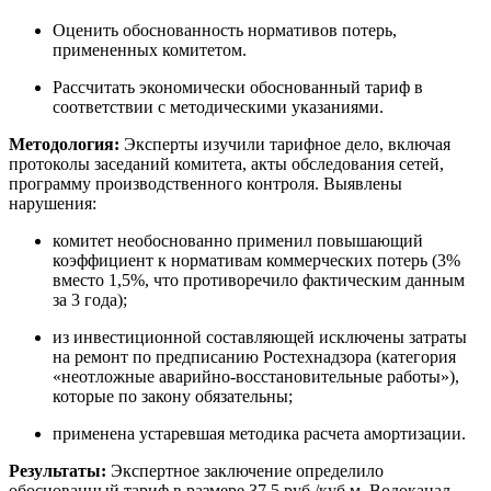
Оценить обоснованность нормативов потерь,
примененных комитетом.
Рассчитать экономически обоснованный тариф в
соответствии с методическими указаниями.
Методология:
Эксперты изучили тарифное дело, включая
протоколы заседаний комитета, акты обследования сетей,
программу производственного контроля. Выявлены
нарушения:
комитет необоснованно применил повышающий
коэффициент к нормативам коммерческих потерь (3%
вместо 1,5%, что противоречило фактическим данным
за 3 года);
из инвестиционной составляющей исключены затраты
на ремонт по предписанию Ростехнадзора (категория
«неотложные аварийно-восстановительные работы»),
которые по закону обязательны;
применена устаревшая методика расчета амортизации.
Результаты:
Экспертное заключение определило
обоснованный тариф в размере 37,5 руб./куб.м. Водоканал