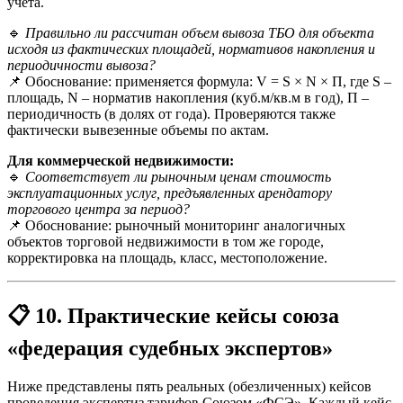
учета.
🔹
Правильно ли рассчитан объем вывоза ТБО для объекта
исходя из фактических площадей, нормативов накопления и
периодичности вывоза?
📌 Обоснование: применяется формула: V = S × N × П, где S –
площадь, N – норматив накопления (куб.м/кв.м в год), П –
периодичность (в долях от года). Проверяются также
фактически вывезенные объемы по актам.
Для коммерческой недвижимости:
🔹
Соответствует ли рыночным ценам стоимость
эксплуатационных услуг, предъявленных арендатору
торгового центра за период?
📌 Обоснование: рыночный мониторинг аналогичных
объектов торговой недвижимости в том же городе,
корректировка на площадь, класс, местоположение.
📋
10. Практические кейсы союза
«федерация судебных экспертов»
Ниже представлены пять реальных (обезличенных) кейсов
проведения экспертиз тарифов Союзом «ФСЭ». Каждый кейс