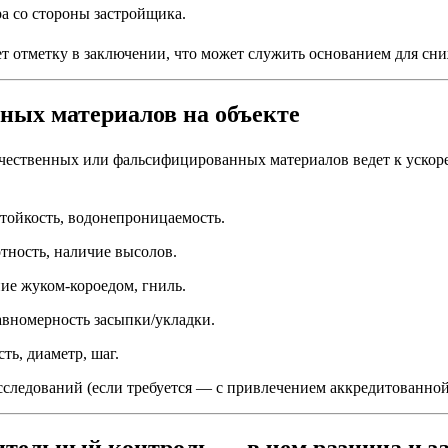
ра со стороны застройщика.
 отметку в заключении, что может служить основанием для сни
ьных материалов на объекте
ественных или фальсифицированных материалов ведет к ускоре
тойкость, водонепроницаемость.
тность, наличие высолов.
ие жуком-короедом, гниль.
вномерность засыпки/укладки.
ть, диаметр, шаг.
исследований (если требуется — с привлечением аккредитованн
оительный контроль — в чем разница и з