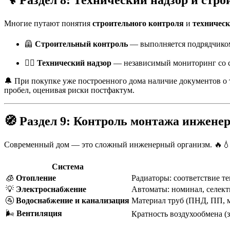
Многие путают понятия
строительного контроля
и
техническ
🦺
Строительный контроль
— выполняется подрядчиком 
🧑‍⚖️
Технический надзор
— независимый мониторинг со ст
🔔 При покупке уже построенного дома наличие документов о т
пробел, оценивая риски постфактум.
🧭
Раздел 9: Контроль монтажа инженер
Современный дом — это сложный инженерный организм. 🔥💧⚡
Система
🧊
Отопление
Радиаторы: соответствие те
💡
Электроснабжение
Автоматы: номинал, селект
🚰
Водоснабжение и канализация
Материал труб (ПНД, ПП, м
🌬️
Вентиляция
Кратность воздухообмена (з