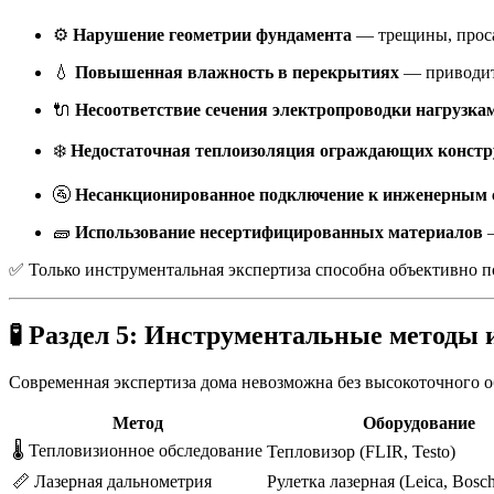
⚙️
Нарушение геометрии фундамента
— трещины, проса
💧
Повышенная влажность в перекрытиях
— приводит 
🔌
Несоответствие сечения электропроводки нагрузка
❄️
Недостаточная теплоизоляция ограждающих конст
🚰
Несанкционированное подключение к инженерным 
🧱
Использование несертифицированных материалов
—
✅ Только инструментальная экспертиза способна объективно п
🧪
Раздел 5: Инструментальные методы
Современная экспертиза дома невозможна без высокоточного 
Метод
Оборудование
🌡️ Тепловизионное обследование
Тепловизор (FLIR, Testo)
📏 Лазерная дальнометрия
Рулетка лазерная (Leica, Bosc