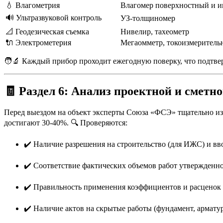
💧 Влагометрия
Влагомер поверхностный и и
🔊 Ультразвуковой контроль
УЗ-толщиномер
📐 Геодезическая съемка
Нивелир, тахеометр
🔌 Электрометерия
Мегаомметр, токоизмеритель
🧑‍🔬 Каждый прибор проходит ежегодную поверку, что подтв
🧾
Раздел 6: Анализ проектной и смет
Перед выездом на объект эксперты Союза «ФСЭ» тщательно из
достигают 30-40%. 🔍 Проверяются:
✔️ Наличие разрешения на строительство (для ИЖС) и вв
✔️ Соответствие фактических объемов работ утвержденно
✔️ Правильность применения коэффициентов и расценок 
✔️ Наличие актов на скрытые работы (фундамент, арматур