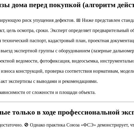
изы дома перед покупкой (алгоритм дейс
ирующую риск упущения дефектов. 📅 Ниже представлен станда
т, цель осмотра, сроки. Эксперт определяет предварительный об
технический паспорт, кадастровый план, проектная документац
выезд экспертной группы с оборудованием (лазерные дальномер
ектной ведомости, фотофиксация, видеосъемка, инструментальн
износа конструкций, проверка соответствия нормативам, модел
кт экспертизы с выводами и рекомендациями.
 зависимости от сложности и площади объекта.
мые только в ходе профессиональной эк
остаточно. 🚫 Однако практика Союза «ФСЭ» демонстрирует, чт