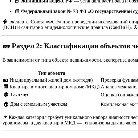
📕
Жилищный кодекс РФ
— устанавливает права и обя
📗
Федеральный закон № 73-ФЗ «О государственной су
🧠 Эксперты Союза «ФСЭ» при проведении исследований опир
(ВСН) и санитарно-эпидемиологические правила (СанПиН). 🎯
🧱
Раздел 2: Классификация объектов э
В зависимости от типа объекта недвижимости, экспертиза до
Тип объекта
🏡 Индивидуальный жилой дом (коттедж)
Проверка фундам
🏢 Квартира в многоквартирном доме (МКД)
Анализ межпанел
🏚️ Таунхаус
Оценка сопряжен
🏠 Дом с земельным участком
Комплексная эксп
📌 Каждая категория требует уникального набора диагностиче
уровнемеры, а для квартир в МКД — тепловизоры для выявлен