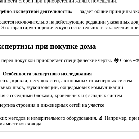
занности сторон при приобретении жилых помещений.
дебно-экспертной деятельности»
— задает общие принципы экс
аются исключительно на действующие редакции указанных доку
 Это гарантирует юридическую состоятельность заключения при
кспертизы при покупке дома
ма перед покупкой приобретает специфические черты. 🏘️ Союз
Особенности экспертного исследования
ента, кровли, несущих стен, автономных инженерных систем
ьных швов, звукоизоляции, общедомовых коммуникаций
ия с соседними блоками, кровельных и фасадных систем
ертиза строения и инженерных сетей на участке
ских методов и измерительного оборудования. 🔬 Например, пр
ия мостиков холода.