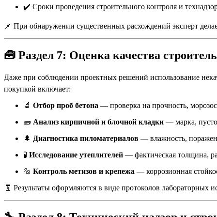
✔️ Сроки проведения строительного контроля и технадзо
📌 При обнаружении существенных расхождений эксперт делает
🧰
Раздел 7: Оценка качества строител
Даже при соблюдении проектных решений использование некач
покупкой включает:
🔬
Отбор проб бетона
— проверка на прочность, морозос
🧱
Анализ кирпичной и блочной кладки
— марка, пусто
🌲
Диагностика пиломатериалов
— влажность, поражен
🧪
Исследование утеплителей
— фактическая толщина, ра
🔩
Контроль метизов и крепежа
— коррозионная стойкос
🧾 Результаты оформляются в виде протоколов лабораторных 
🔧
Раздел 8: Технический надзор и стр