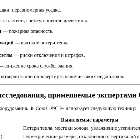
дки, неравномерная усадка.
к плесени, грибку, гниению древесины.
м
— пожарная опасность.
рукций
— высокие потери тепла.
сетям
— риски отключения и штрафов.
 снижение срока службы здания.
одтвердить или опровергнуть наличие таких недостатков.
 исследования, применяемые экспертами
оборудования. 📡 Союз «ФСЭ» использует следующую технику:
Выявляемые параметры
Потери тепла, мостики холода, увлажнение утеплител
h)
Геометрические размеры, отклонения от вертикали/го