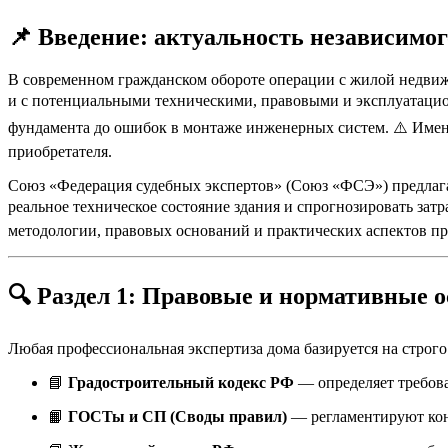
📌
Введение: актуальность независимог
В современном гражданском обороте операции с жилой недвиж
и с потенциальными техническими, правовыми и эксплуатацио
фундамента до ошибок в монтаже инженерных систем. ⚠️ Име
приобретателя.
Союз «Федерация судебных экспертов» (Союз «ФСЭ») предлага
реальное техническое состояние здания и спрогнозировать зат
методологии, правовых оснований и практических аспектов п
🔍
Раздел 1: Правовые и нормативные 
Любая профессиональная экспертиза дома базируется на стро
📘
Градостроительный кодекс РФ
— определяет требова
📙
ГОСТы и СП (Своды правил)
— регламентируют кон