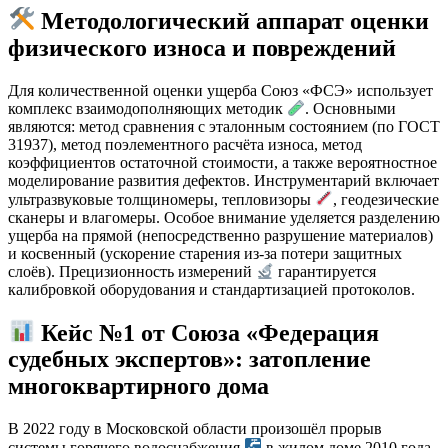
Методологический аппарат оценки
физического износа и повреждений
Для количественной оценки ущерба Союз «ФСЭ» использует
комплекс взаимодополняющих методик
. Основными
являются: метод сравнения с эталонным состоянием (по ГОСТ
31937), метод поэлементного расчёта износа, метод
коэффициентов остаточной стоимости, а также вероятностное
моделирование развития дефектов. Инструментарий включает
ультразвуковые толщиномеры, тепловизоры
, геодезические
сканеры и влагомеры. Особое внимание уделяется разделению
ущерба на прямой (непосредственно разрушение материалов)
и косвенный (ускорение старения из-за потери защитных
слоёв). Прецизионность измерений
гарантируется
калибровкой оборудования и стандартизацией протоколов.
Кейс №1 от Союза «Федерация
судебных экспертов»: затопление
многоквартирного дома
В 2022 году в Московской области произошёл прорыв
системы горячего водоснабжения
в жилом доме 2010 года