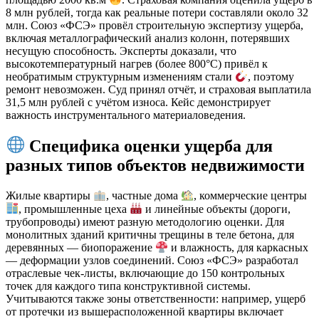
8 млн рублей, тогда как реальные потери составляли около 32
млн. Союз «ФСЭ» провёл строительную экспертизу ущерба,
включая металлографический анализ колонн, потерявших
несущую способность. Эксперты доказали, что
высокотемпературный нагрев (более 800°C) привёл к
необратимым структурным изменениям стали
, поэтому
ремонт невозможен. Суд принял отчёт, и страховая выплатила
31,5 млн рублей с учётом износа. Кейс демонстрирует
важность инструментального материаловедения.
Специфика оценки ущерба для
разных типов объектов недвижимости
Жилые квартиры
, частные дома
, коммерческие центры
, промышленные цеха
и линейные объекты (дороги,
трубопроводы) имеют разную методологию оценки. Для
монолитных зданий критичны трещины в теле бетона, для
деревянных — биопоражение
и влажность, для каркасных
— деформации узлов соединений. Союз «ФСЭ» разработал
отраслевые чек-листы, включающие до 150 контрольных
точек для каждого типа конструктивной системы.
Учитываются также зоны ответственности: например, ущерб
от протечки из вышерасположенной квартиры включает