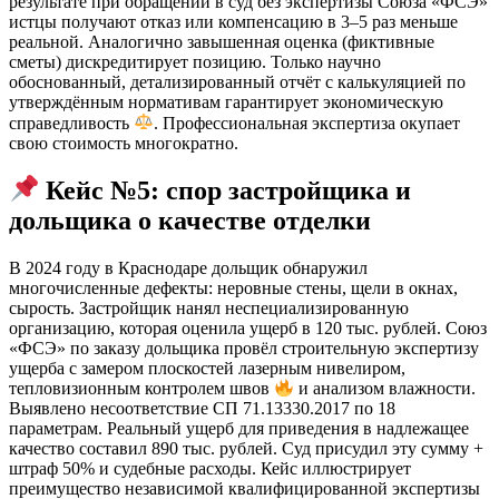
результате при обращении в суд без экспертизы Союза «ФСЭ»
истцы получают отказ или компенсацию в 3–5 раз меньше
реальной. Аналогично завышенная оценка (фиктивные
сметы) дискредитирует позицию. Только научно
обоснованный, детализированный отчёт с калькуляцией по
утверждённым нормативам гарантирует экономическую
справедливость
. Профессиональная экспертиза окупает
свою стоимость многократно.
Кейс №5: спор застройщика и
дольщика о качестве отделки
В 2024 году в Краснодаре дольщик обнаружил
многочисленные дефекты: неровные стены, щели в окнах,
сырость. Застройщик нанял неспециализированную
организацию, которая оценила ущерб в 120 тыс. рублей. Союз
«ФСЭ» по заказу дольщика провёл строительную экспертизу
ущерба с замером плоскостей лазерным нивелиром,
тепловизионным контролем швов
и анализом влажности.
Выявлено несоответствие СП 71.13330.2017 по 18
параметрам. Реальный ущерб для приведения в надлежащее
качество составил 890 тыс. рублей. Суд присудил эту сумму +
штраф 50% и судебные расходы. Кейс иллюстрирует
преимущество независимой квалифицированной экспертизы