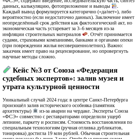
«ФСЭ», содержит введение, исследовательскую часть, синтез
данных, калькуляцию, фотоприложение и выводы
.
Каждый вывод формулируется категорично («да/нет»), либо
вероятностно (если недостаточно данных). Заключение имеет
неопределённый срок действия как фактологический акт, но
экономическая часть устаревает за 3–6 месяцев из-за
инфляции строительных материалов
. Отчёт принимается
судами, страховыми компаниями, банками и органами опеки
(при повреждении жилья несовершеннолетних). Важно:
заказчик имеет право на рецензирование, но опровергнуть
научные методы сложно.
Кейс №3 от Союза «Федерация
судебных экспертов»: залив музея и
утрата культурной ценности
Уникальный случай 2024 года: в центре Санкт-Петербурга
произошёл залив исторического особняка (памятник
архитектуры)
из-за аварии на чердаке. Эксперты Союза
«ФСЭ» совместно с реставраторами определили ущерб
лепнине, паркету и росписям. Стоимость восстановления по
специальным технологиям (ручная отливка дубликатов,
тонировка) достигла 19 млн рублей. Обычная строительная
смета показала бы лишь 3 млн. Отчёт был принят судом,