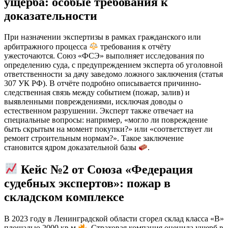
ущерба: особые требования к
доказательности
При назначении экспертизы в рамках гражданского или
арбитражного процесса
требования к отчёту
ужесточаются. Союз «ФСЭ» выполняет исследования по
определению суда, с предупреждением эксперта об уголовной
ответственности за дачу заведомо ложного заключения (статья
307 УК РФ). В отчёте подробно описывается причинно-
следственная связь между событием (пожар, залив) и
выявленными повреждениями, исключая доводы о
естественном разрушении. Эксперт также отвечает на
специальные вопросы: например, «могло ли повреждение
быть скрытым на момент покупки?» или «соответствует ли
ремонт строительным нормам?». Такое заключение
становится ядром доказательной базы
.
Кейс №2 от Союза «Федерация
судебных экспертов»: пожар в
складском комплексе
В 2023 году в Ленинградской области сгорел склад класса «В»
площадью 2000 кв.м
. Страховая компания оценила ущерб в