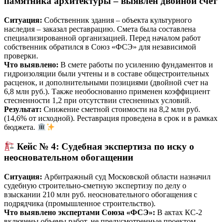
памятника архитектуры – выявлен двойной счет
Ситуация:
Собственник здания – объекта культурного
наследия – заказал реставрацию. Смета была составлена
специализированной организацией. Перед началом работ
собственник обратился в Союз «ФСЭ» для независимой
проверки.
Что выявлено:
В смете работы по усилению фундаментов и
гидроизоляции были учтены и в составе общестроительных
расценок, и дополнительными позициями (двойной счет на
6,8 млн руб.). Также необоснованно применен коэффициент
стесненности 1,2 при отсутствии стесненных условий.
Результат:
Снижение сметной стоимости на 8,2 млн руб.
(14,6% от исходной). Реставрация проведена в срок и в рамках
бюджета.
Кейс № 4: Судебная экспертиза по иску о
неосновательном обогащении
Ситуация:
Арбитражный суд Московской области назначил
судебную строительно-сметную экспертизу по делу о
взыскании 210 млн руб. неосновательного обогащения с
подрядчика (промышленное строительство).
Что выявлено экспертами Союза «ФСЭ»:
В актах КС-2
включены объемы работ, не предусмотренные проектом, –