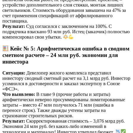
устройство дополнительного слоя стяжки, монтаж лишних
светильников. Стоимость оборудования завышена на 47% за
счет применения спецификаций от аффилированного
поставщика.
Результат:
Суд согласился с заключением на 100%. С
подрядчика взыскано 93 млн руб. Истец (заказчик) полностью
компенсировал свои убытки.
Кейс № 5: Арифметическая ошибка в сводном
сметном расчете – 24 млн руб. экономии для
инвестора
Ситуация:
Девелопер жилого комплекса представил
инвестору сводный сметный расчет на 3,1 млрд руб. Инвестор
усомнился в достоверности и заказал экспертизу в Союзе
«ФСЭ».
Что выявлено:
В главе 9 (прочие работы и затраты)
арифметически неверно просуммированы лимитированные
затраты – вместо 47 млн получилось 71 млн (ошибка в
переносе строк). Также дважды учтены затраты на
страхование строительных рисков.
Результат:
Скорректированная стоимость – 3,076 млрд руб.
Экономия 24 млн руб. без каких-либо изменений в
технологии и материалах! Инвестор утвердил бюджет.