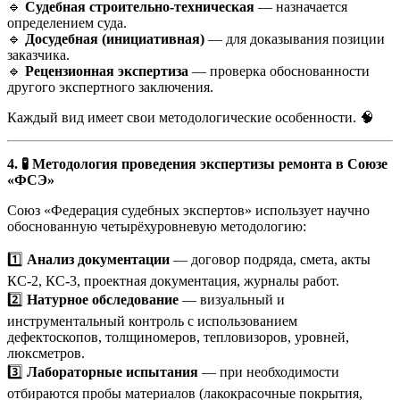
🔹
Судебная строительно-техническая
— назначается
определением суда.
🔹
Досудебная (инициативная)
— для доказывания позиции
заказчика.
🔹
Рецензионная экспертиза
— проверка обоснованности
другого экспертного заключения.
Каждый вид имеет свои методологические особенности. 🧠
4. 🧪 Методология проведения экспертизы ремонта в Союзе
«ФСЭ»
Союз «Федерация судебных экспертов» использует научно
обоснованную четырёхуровневую методологию:
1️⃣
Анализ документации
— договор подряда, смета, акты
КС-2, КС-3, проектная документация, журналы работ.
2️⃣
Натурное обследование
— визуальный и
инструментальный контроль с использованием
дефектоскопов, толщиномеров, тепловизоров, уровней,
люксметров.
3️⃣
Лабораторные испытания
— при необходимости
отбираются пробы материалов (лакокрасочные покрытия,