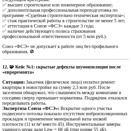
✅ высшее строительное или инженерное образование;
✅ дополнительная профессиональная переподготовка по
программе «Судебная строительно-техническая экспертиза»;
✅ стаж практической работы в строительстве не менее 5 лет;
✅ аттестация в Союзе «ФСЭ» каждые 3 года;
✅ наличие действующего полиса страхования
профессиональной ответственности (от 5 млн руб.).
Союз «ФСЭ» не допускает к работе лиц без профильного
образования. 🚫
12. 🧩 Кейс №1: скрытые дефекты шумоизоляции после
«евроремонта»
Ситуация:
Заказчик (физическое лицо) оплатил ремонт
квартиры в новостройке на сумму 2,3 млн руб. После
заселения обнаружил, что слышимость между комнатами и
соседями сверху превышает нормативы. Подрядчик отказался
переделывать работы.
Экспертиза Союза «ФСЭ»:
Вскрытие одного участка
подвесного потолка показало отсутствие виброизоляционных
прокладок и применение минеральной ваты низкой
плотности (11 кг/м³ вместо 45). Инструментальные замеры
ударного шума дали Lnw = 68 дБ (при норме 55 дБ).