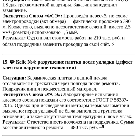
LS для трёхкомнатной квартиры. Заказчик заподозрил
завышение.
Экспертиза Союза «ФСЭ»:
Произведён пересчёт по схеме
электропроводки (акт обмера) — фактически проложено 390
м. Кроме того, выявлено несоответствие сечений: вместо 2,5
мм² (розетки) использовано 1,5 мм².
Результат:
Суд снизил стоимость работ на 210 тыс. руб. и
обязал подрядчика заменить проводку за свой счёт. ⚡
15. 🧩 Кейс №4: разрушение плитки после укладки (дефект
клея или нарушение технологии)
Ситуация:
Керамическая плитка в ванной начала
отслаиваться и трескаться через полгода после ремонта.
Подрядчик винил некачественный материал.
Экспертиза Союза «ФСЭ»:
Лабораторные испытания
клеевого состава показали его соответствие ГОСТ Р 56387-
2015. Однако при исследовании методом термовлагометрии
выявлено: перед укладкой не была выполнена грунтовка
основания, а также отсутствовал температурный шов в углах.
Результат:
Ответственность возложена на подрядчика. Сумма
восстановительного ремонта — 480 тыс. руб. 🛁