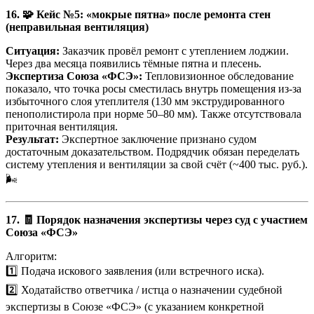
16. 🧩 Кейс №5: «мокрые пятна» после ремонта стен
(неправильная вентиляция)
Ситуация:
Заказчик провёл ремонт с утеплением лоджии.
Через два месяца появились тёмные пятна и плесень.
Экспертиза Союза «ФСЭ»:
Тепловизионное обследование
показало, что точка росы сместилась внутрь помещения из-за
избыточного слоя утеплителя (130 мм экструдированного
пенополистирола при норме 50–80 мм). Также отсутствовала
приточная вентиляция.
Результат:
Экспертное заключение признано судом
достаточным доказательством. Подрядчик обязан переделать
систему утепления и вентиляции за свой счёт (~400 тыс. руб.).
🌬️
17. 🧾 Порядок назначения экспертизы через суд с участием
Союза «ФСЭ»
Алгоритм:
1️⃣ Подача искового заявления (или встречного иска).
2️⃣ Ходатайство ответчика / истца о назначении судебной
экспертизы в Союзе «ФСЭ» (с указанием конкретной