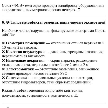
Союз «ФСЭ» ежегодно проводит калибровку оборудования в
аккредитованных метрологических центрах. 🧾
6. 🧩 Типовые дефекты ремонта, выявляемые экспертизой
Наиболее частые нарушения, фиксируемые экспертами Союза
«ФСЭ»:
❌
Геометрия помещений
— отклонения стен от вертикали >
10 мм на 2 м высоты.
❌
Качество штукатурки
— раковины, трещины, отслоения,
неравномерная влажность.
❌
Напольные покрытия
— скрип паркета, расхождение
стыков ламината, перепады высот более 2 мм на 2 м.
❌
Электромонтаж
— отсутствие заземления, заниженное
сечение проводов, несоответствие УЗО.
❌
Сантехника
— неправильные уклоны канализации,
отсутствие гидрозатворов, течи скрытых соединений.
Каждый дефект оценивается по трём критериям:
допустимость, устранимость, критичность. ⚠️