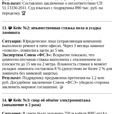
Результат:
Составлено заключение о несоответствии СП
51.13330.2011. Суд взыскал с подрядчика 890 тыс. руб. на
переделку. 🏆
13. 🧩 Кейс №2: некачественная стяжка пола и усадка
ламината
Ситуация:
Юридическое лицо (управляющая компания)
выполнило ремонт в пяти офисах. Через 3 месяца ламинат
«повело», появились щели до 5 мм.
Экспертиза Союза «ФСЭ»:
Вскрытие показало, что
цементно-песчаная стяжка выполнена с отклонением по
плоскости до 15 мм на 2 метра. Влажность стяжки в момент
укладки ламината составляла 8 % (допустимо не более 2 % для
ламината без замковой защиты).
Результат:
Подрядчику предъявлена претензия на 1,2 млн
руб. Досудебное заключение Союза «ФСЭ» убедило стороны
заключить мировое соглашение. 🤝
14. 🧩 Кейс №3: спор об объёме электромонтажа
(завышение в 2 раза)
Ситуация:
В смете было заложено 750 м кабеля ВВГ-нг(А)-