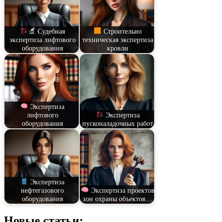
Судебная
Строительно
экспертиза лифтового
техническая экспертиза
оборудования
кровли
Экспертиза
лифтового
Экспертиза
оборудования
пусконаладочных работ
Экспертиза
нефтегазового
Экспертиза проектов
оборудования
зон охраны объектов…
Новые статьи: