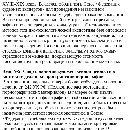
XVIII–XIX веков. Владелец обратился в Союз «Федерация
судебных экспертов» для проведения независимой
экспертизы с целью оценки ущерба для страховой компании.
Эксперты провели детальный осмотр каждого предмета,
зафиксировали трещины, сколы, утраты. С использованием
методов технико-технологической экспертизы был определен
точный возраст и завод-изготовитель каждого предмета, что
позволило рассчитать рыночную стоимость коллекции до и
после повреждения. На основании экспертного заключения
страховая компания выплатила владельцу полную сумму
страхового возмещения, покрывающую стоимость
восстановительной реставрации и невосполнимые утраты.
Кейс №5: Спор о наличии художественной ценности в
контексте дела о распространении порнографии
В отношении владельца галереи было возбуждено уголовное
дело по ст. 242 УК РФ (Незаконное распространение
порнографических материалов). В галерее были изъяты
несколько картин и фотографий с изображением обнаженной
натуры, которые, по мнению следствия, могли быть отнесены
к порнографии. Для объективного решения вопроса была
назначена искусствоведческая экспертиза в Союзе
«Федерация судебных экспертов». Эксперты-искусствоведы,
руководствуясь специальными методиками и критериями,
подробно проанализировали каждое произведение. В