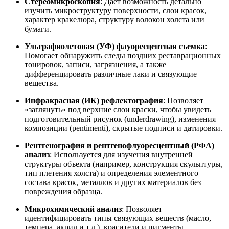
Стереомикроскопия
: Дает возможность детально
изучить микроструктуру поверхности, слои красок,
характер кракелюра, структуру волокон холста или
бумаги.
Ультрафиолетовая (УФ) флуоресцентная съемка
:
Помогает обнаружить следы поздних реставрационных
тонировок, записи, загрязнения, а также
дифференцировать различные лаки и связующие
вещества.
Инфракрасная (ИК) рефлектография
: Позволяет
«заглянуть» под верхние слои краски, чтобы увидеть
подготовительный рисунок (underdrawing), изменения
композиции (pentimenti), скрытые подписи и датировки.
Рентгенография и рентгенофлуоресцентный (РФА)
анализ
: Используется для изучения внутренней
структуры объекта (например, конструкция скульптуры,
тип плетения холста) и определения элементного
состава красок, металлов и других материалов без
повреждения образца.
Микрохимический анализ
: Позволяет
идентифицировать типы связующих веществ (масло,
темпера, акрил и т.д.), красители и пигменты.