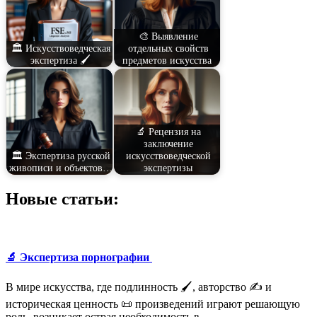
🎨 Выявление
🏛️ Искусствоведческая
отдельных свойств
экспертиза 🖌️
предметов искусства
🔬 Рецензия на
заключение
🏛️ Экспертиза русской
искусствоведческой
живописи и объектов…
экспертизы
Новые статьи:
🔬 Экспертиза порнографии
В мире искусства, где подлинность 🖌️, авторство ✍️ и
историческая ценность 📜 произведений играют решающую
роль, возникает острая необходимость в …