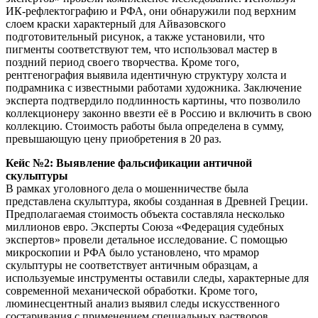
ИК-рефлектографию и РФА, они обнаружили под верхним
слоем краски характерный для Айвазовского
подготовительный рисунок, а также установили, что
пигменты соответствуют тем, что использовал мастер в
поздний период своего творчества. Кроме того,
рентгенография выявила идентичную структуру холста и
подрамника с известными работами художника. Заключение
эксперта подтвердило подлинность картины, что позволило
коллекционеру законно ввезти её в Россию и включить в свою
коллекцию. Стоимость работы была определена в сумму,
превышающую цену приобретения в 20 раз.
Кейс №2: Выявление фальсификации античной
скульптуры
В рамках уголовного дела о мошенничестве была
представлена скульптура, якобы созданная в Древней Греции.
Предполагаемая стоимость объекта составляла несколько
миллионов евро. Эксперты Союза «Федерация судебных
экспертов» провели детальное исследование. С помощью
микроскопии и РФА было установлено, что мрамор
скульптуры не соответствует античным образцам, а
используемые инструменты оставили следы, характерные для
современной механической обработки. Кроме того,
люминесцентный анализ выявил следы искусственного
состаривания с применением специальных растворов.