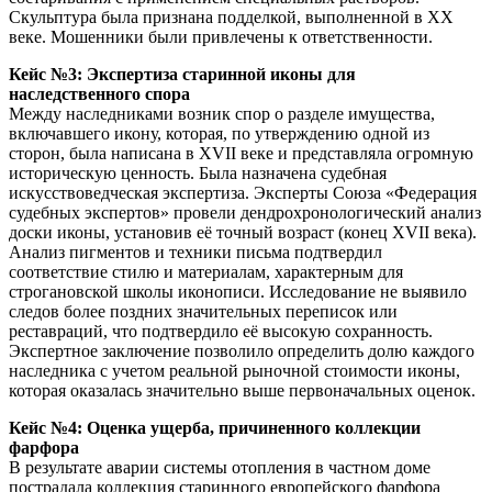
Скульптура была признана подделкой, выполненной в XX
веке. Мошенники были привлечены к ответственности.
Кейс №3: Экспертиза старинной иконы для
наследственного спора
Между наследниками возник спор о разделе имущества,
включавшего икону, которая, по утверждению одной из
сторон, была написана в XVII веке и представляла огромную
историческую ценность. Была назначена судебная
искусствоведческая экспертиза. Эксперты Союза «Федерация
судебных экспертов» провели дендрохронологический анализ
доски иконы, установив её точный возраст (конец XVII века).
Анализ пигментов и техники письма подтвердил
соответствие стилю и материалам, характерным для
строгановской школы иконописи. Исследование не выявило
следов более поздних значительных переписок или
реставраций, что подтвердило её высокую сохранность.
Экспертное заключение позволило определить долю каждого
наследника с учетом реальной рыночной стоимости иконы,
которая оказалась значительно выше первоначальных оценок.
Кейс №4: Оценка ущерба, причиненного коллекции
фарфора
В результате аварии системы отопления в частном доме
пострадала коллекция старинного европейского фарфора