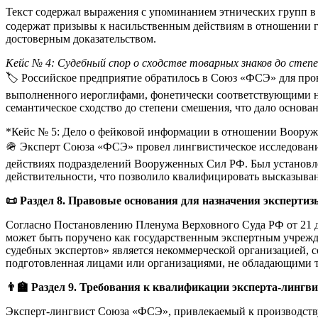
Текст содержал выражения с упоминанием этнических групп в
содержат призывы к насильственным действиям в отношении г
достоверным доказательством.
Кейс № 4: Судебный спор о сходстве товарных знаков до степ
🏷️ Российское предприятие обратилось в Союз «ФСЭ» для про
выполненного иероглифами, фонетически соответствующими на
семантическое сходство до степени смешения, что дало основа
*
Кейс № 5: Дело о фейковой информации в отношении Вооруж
🪖 Эксперт Союза «ФСЭ» провел лингвистическое исследование
действиях подразделений Вооруженных Сил РФ. Был установле
действительности, что позволило квалифицировать высказыван
📜 Раздел 8. Правовые основания для назначения эксперти
Согласно Постановлению Пленума Верховного Суда РФ от 21 де
может быть поручено как государственным экспертным учрежде
судебных экспертов» является некоммерческой организацией, 
подготовленная лицами или организациями, не обладающими т
👨‍🏫 Раздел 9. Требования к квалификации эксперта-лингв
Эксперт-лингвист Союза «ФСЭ», привлекаемый к производству