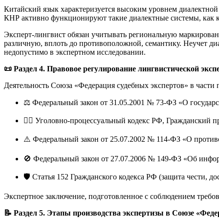
Китайский язык характеризуется высоким уровнем диалектной
КНР активно функционируют такие диалектные системы, как кан
Эксперт-лингвист обязан учитывать региональную маркированн
различную, вплоть до противоположной, семантику. Неучет д
недопустимо в экспертном исследовании
.
📜 Раздел 4. Правовое регулирование лингвистической экс
Деятельность Союза «Федерация судебных экспертов» в част
⚖️ Федеральный закон от 31.05.2001 № 73-ФЗ «О государ
👨‍⚖️ Уголовно-процессуальный кодекс РФ, Гражданский
⚠️ Федеральный закон от 25.07.2002 № 114-ФЗ «О против
🚫 Федеральный закон от 27.07.2006 № 149-ФЗ «Об инф
🛡️ Статья 152 Гражданского кодекса РФ (защита чести, д
Экспертное заключение, подготовленное с соблюдением требов
📝 Раздел 5. Этапы производства экспертизы в Союзе «Фед