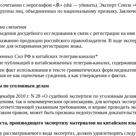
 сочетании с иероглифом «杀» (shā — убивать). Эксперт Союза 
руппы лиц, объединенных по национальному признаку. Заключе
ени смешения
ведения досудебного исследования в связи с регистрации на и
званию продукции российского правообладателя. В ходе экспер
ние для оспаривания регистрации знака.
енных Сил РФ в китайских телеграм-каналах
*
 публикаций в китайскоязычных телеграм-каналах, содержавших
н факт использования в тексте грамматических форм индикатив
ия не как оценочные суждения, а как утверждения о фактах.
зы по уголовным делам
кабря 2010 г. N 28 «О судебной экспертизе по уголовным делам
ниям, так и некоммерческим организациям, для которых эксперт
соответствующей указанным требованиям, и вправе проводить эк
аким правом, может быть признана недопустимым доказательст
иста, производящего экспертизу материалов на китайском яз
 рассматриваемого вида экспертиз, должен удовлетворять сле