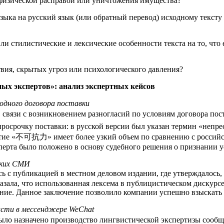
 физической расправой или уничтожения имущества?
языка на русский язык (или обратный перевод) исходному текст
 стилистические и лексические особенности текста на то, что е
вия, скрытых угроз или психологического давления?
ных экспертов»: анализ экспертных кейсов
одного договора поставки
связи с возникновением разногласий по условиям договора пост
 просрочку поставки: в русской версии был указан термин «неп
ятие «不可抗力» имеет более узкий объем по сравнению с российск
перта было положено в основу судебного решения о признании у
ских СМИ
сь с публикацией в местном деловом издании, где утверждалось
казала, что использованная лексема в публицистическом диску
дение. Данное заключение позволило компании успешно взыскать
висти в мессенджере WeChat
 было назначено производство лингвистической экспертизы сооб