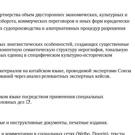
ртнерства объем двусторонних экономических, культурных и
оборота, коммерческих переговоров и иных форм юридически
х судопроизводства и альтернативных процедур разрешения
ных лингвистических особенностей, создающих существенные
мпонентную семантическую структуру иероглифов, тональную
вых единиц в специфическом культурно-историческом
материалов на китайском языке, проводимой экспертами Союза
ваний через анализ релевантных экспертных кейсов.
ском языке посредством применения специальных
оловных дел 📑
.
бные и инструктивные документы, печатные издания.
 и комментарии в социальных сетях (Weibo, Douyin), тексты