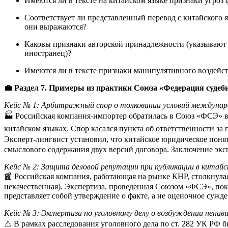
Имеются ли в тексте на китайском языке признаки угроз
Соответствует ли представленный перевод с китайского 
они выражаются?
Каковы признаки авторской принадлежности (указывают ли
иностранец)?
Имеются ли в тексте признаки манипулятивного воздейст
💼 Раздел 7. Примеры из практики Союза «Федерация судеб
Кейс № 1: Арбитражный спор о толковании условий междунар
🏭 Российская компания-импортер обратилась в Союз «ФСЭ» в 
китайском языках. Спор касался пункта об ответственности за
Эксперт-лингвист установил, что китайское юридическое пон
смыслового содержания двух версий договора. Заключение экс
Кейс № 2: Защита деловой репутации при публикации в китай
📰 Российская компания, работающая на рынке КНР, столкнула
некачественная). Экспертиза, проведенная Союзом «ФСЭ», по
представляет собой утверждение о факте, а не оценочное суж
Кейс № 3: Экспертиза по уголовному делу о возбуждении нена
⚠️ В рамках расследования уголовного дела по ст. 282 УК РФ