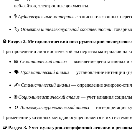
веб-сайтов, электронные документы.
🎙️
Аудиовизуальные материалы
: записи телефонных перег
🏷️
Объекты интеллектуальной собственности
: товарны
⚙️ Раздел 2. Методологический инструментарий экспертного
При проведении лингвистической экспертизы материалов на 
📖
Семантический анализ
— выявление денотативных и к
🗣️
Прагматический анализ
— установление интенций (цел
✍️
Стилистический анализ
— определение жанрово-стиле
🌐
Социолингвистический анализ
— учет влияния социальн
🎨
Лингвокультурологический анализ
— интерпретация ку
Применение указанных методов осуществляется в их системном
🧩 Раздел 3. Учет культурно-специфичной лексики и регио