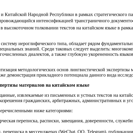
и Китайской Народной Республики в рамках стратегического па
сопровождающийся интенсификацией трансграничного документо
 высокоточном толковании текстов на китайском языке в рамка
систему иероглифического типа, обладает рядом фундаменталь
специальных знаний. Среди таковых следует выделить: многоко
гочисленных диалектов, а также глубокую укорененность языко
атизация методологических основ лингвистической экспертизы 
же демонстрация прикладного потенциала данного вида исследо
кспертизы материалов на китайском языке
данные, извлекаемые из письменных и устных текстов на китай
разрешения гражданских, арбитражных, административных и уг
 перечисленными ниже категориями:
ерческая переписка, расписки, завещания, доверенности, служе
, переписка в мессенджерах (WeChat, QQ, Telegram), публикации