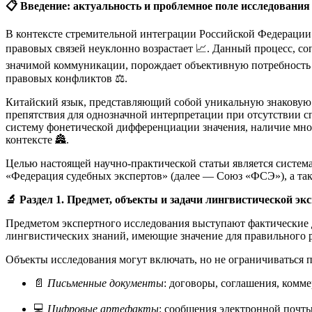
📋 Введение: актуальность и проблемное поле исследования
В контексте стремительной интеграции Российской Федерации 
правовых связей неуклонно возрастает 📈. Данный процесс, 
значимой коммуникации, порождает объективную потребность в
правовых конфликтов ⚖️.
Китайский язык, представляющий собой уникальную знаковую 
препятствия для однозначной интерпретации при отсутствии 
систему фонетической дифференциации значения, наличие мно
контексте 🏯
.
Целью настоящей научно-практической статьи является систем
«Федерация судебных экспертов» (далее — Союз «ФСЭ»), а так
🔬 Раздел 1. Предмет, объекты и задачи лингвистической э
Предметом экспертного исследования выступают фактические 
лингвистических знаний, имеющие значение для правильного 
Объекты исследования могут включать, но не ограничиваться
📄
Письменные документы
: договоры, соглашения, комм
💻
Цифровые артефакты
: сообщения электронной почты