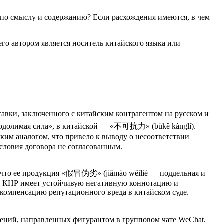
у по смыслу и содержанию? Если расхождения имеются, в чем
го автором является носитель китайского языка или
авки, заключенного с китайским контрагентом на русском и
реодолимая сила», в китайской — «不可抗力» (bùkě kànglì).
им аналогом, что привело к выводу о несоответствии
словия договора не согласованным.
, что ее продукция «假冒伪劣» (jiǎmào wěiliè — поддельная и
рсе КНР имеет устойчивую негативную коннотацию и
 компенсацию репутационного вреда в китайском суде.
щений, направленных фигурантом в групповом чате WeChat.