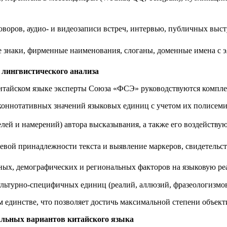
оворов, аудио- и видеозаписи встреч, интервью, публичных вы
е знаки, фирменные наименования, слоганы, доменные имена с 
 лингвистического анализа
китайском языке эксперты Союза «ФСЭ» руководствуются комп
оннотативных значений языковых единиц с учетом их полисеми
ей и намерений) автора высказывания, а также его воздейству
вой принадлежности текста и выявление маркеров, свидетельст
ых, демографических и региональных факторов на языковую реа
льтурно-специфичных единиц (реалий, аллюзий, фразеологизмо
 единстве, что позволяет достичь максимальной степени объек
нальных вариантов китайского языка