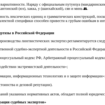
 вариативности. Наряду с официальным путунхуа (мандарински
тонский (юэ), хакка, у (шанхайский), сян и минь 👥
.
ость лексических единиц и грамматических конструкций, поско
иалектной специфики способен привести к грубым ошибкам в и
пертизы в Российской Федерации
и производства лингвистических экспертиз регламентируется 
ственной судебно-экспертной деятельности в Российской Федера
 процессуальный кодекс РФ, Арбитражный процессуальный кодек
одействии экстремистской деятельности»;
ормации, информационных технологиях и о защите информации»
остоинства и деловой репутации).
аний указанных нормативных актов, обладает полной юридическ
ерация судебных экспертов»