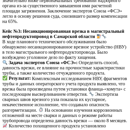
значительно ниже первоначальных требований надзорного
органа из-за существенного завышения ими расчетной
площади загрязнения. Заключение экспертов Союза «ФСЭ»
легло в основу решения суда, снизившего размер компенсации
на 65%.
Кейс №3: Несанкционированная врезка в магистральный
нефтепродуктопровод в Самарской области
В ходе планового технического обслуживания было
обнаружено несанкционированное врезное устройство (НВУ)
в тело магистрального нефтепродуктопровода. Было
возбуждено уголовное дело по факту хищения.
Задача экспертов Союза «ФСЭ»:
Определить способ,
давность врезки, ее влияние на прочностные характеристики
трубы, а также количество отчужденного продукта.
Результат:
Комплексным исследованием НВУ, фрагментов
трубы и данных операторского учета продукта выявлено, что
врезка была произведена путем установки фланца-«хомута» с
последующим высверливанием отверстия.
Экспертиза
сварных швов врезного узла показала их кустарное,
некачественное исполнение, что создавало опасность
разгерметизации.
На основании изучения коррозионных
отложений на месте сварки и данных о режиме работы
трубопровода определена давность врезки — около 8 месяцев.
Количество похищенного продукта установлено