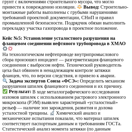
грунт с включениями строительного мусора, что могло
привести к повреждению изоляции.
Вывод:
Строительно-
монтажные работы выполнены с грубыми нарушениями
требований проектной документации, СНиП и правил
промышленной безопасности. Подрядчик обязан выполнить
перекладку участка газопровода в проектное положение.
Кейс №5: Установление усталостного разрушения на
фланцевом соединении нефтяного трубопровода в ХМАО
На технологическом нефтепроводе внутрипромыслового
сбора произошел инцидент — разгерметизация фланцевого
соединения с выбросом нефти. Технический руководитель
цеха был обвинен в ненадлежащем контроле затяжки
фланцев, что, по версии следствия, и привело к аварии.
Задача экспертов Союза «ФСЭ»:
Определить механизм
разрушения шпилек фланцевого соединения и их причину.
Результат:
В ходе металлографического исследования
изломов шпилек с использованием растрового электронного
микроскопа (РЭМ) выявлен характерный «усталостный»
рельеф — наличие зон зарождения, развития и долома
усталостной трещины.
Химический анализ и
механические испытания показали, что материал шпилек
соответствует паспортным данным и требованиям ГОСТа.
Статистический анализ момента затяжки (по данным