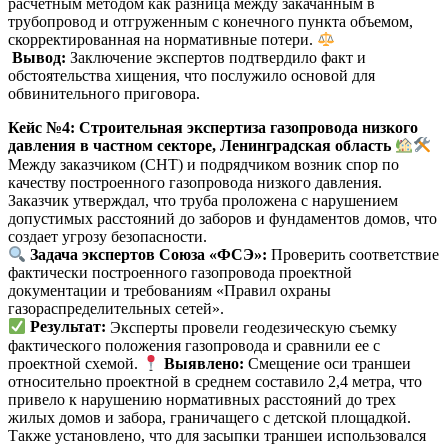
расчетным методом как разница между закачанным в
трубопровод и отгруженным с конечного пункта объемом,
скорректированная на нормативные потери.
Вывод:
Заключение экспертов подтвердило факт и
обстоятельства хищения, что послужило основой для
обвинительного приговора.
Кейс №4: Строительная экспертиза газопровода низкого
давления в частном секторе, Ленинградская область
Между заказчиком (СНТ) и подрядчиком возник спор по
качеству построенного газопровода низкого давления.
Заказчик утверждал, что труба проложена с нарушением
допустимых расстояний до заборов и фундаментов домов, что
создает угрозу безопасности.
Задача экспертов Союза «ФСЭ»:
Проверить соответствие
фактически построенного газопровода проектной
документации и требованиям «Правил охраны
газораспределительных сетей»
.
Результат:
Эксперты провели геодезическую съемку
фактического положения газопровода и сравнили ее с
проектной схемой.
Выявлено:
Смещение оси траншеи
относительно проектной в среднем составило 2,4 метра, что
привело к нарушению нормативных расстояний до трех
жилых домов и забора, граничащего с детской площадкой.
Также установлено, что для засыпки траншеи использовался