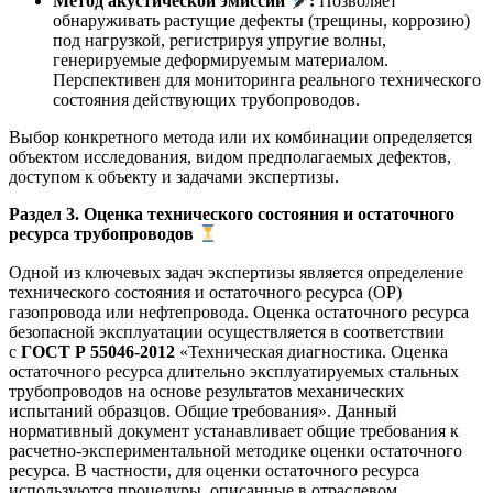
Метод акустической эмиссии
:
Позволяет
обнаруживать растущие дефекты (трещины, коррозию)
под нагрузкой, регистрируя упругие волны,
генерируемые деформируемым материалом.
Перспективен для мониторинга реального технического
состояния действующих трубопроводов.
Выбор конкретного метода или их комбинации определяется
объектом исследования, видом предполагаемых дефектов,
доступом к объекту и задачами экспертизы.
Раздел 3. Оценка технического состояния и остаточного
ресурса трубопроводов
Одной из ключевых задач экспертизы является определение
технического состояния и остаточного ресурса (ОР)
газопровода или нефтепровода. Оценка остаточного ресурса
безопасной эксплуатации осуществляется в соответствии
с
ГОСТ Р 55046-2012
«Техническая диагностика. Оценка
остаточного ресурса длительно эксплуатируемых стальных
трубопроводов на основе результатов механических
испытаний образцов. Общие требования»
. Данный
нормативный документ устанавливает общие требования к
расчетно-экспериментальной методике оценки остаточного
ресурса
. В частности, для оценки остаточного ресурса
используются процедуры, описанные в отраслевом