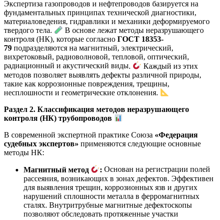
Экспертиза газопроводов и нефтепроводов базируется на
фундаментальных принципах технической диагностики,
материаловедения, гидравлики и механики деформируемого
твердого тела.
В основе лежат методы неразрушающего
контроля (НК), которые согласно
ГОСТ 18353-
79
подразделяются на магнитный, электрический,
вихретоковый, радиоволновой, тепловой, оптический,
радиационный и акустический виды
.
Каждый из этих
методов позволяет выявлять дефекты различной природы,
такие как коррозионные повреждения, трещины,
несплошности и геометрические отклонения
.
Раздел 2. Классификация методов неразрушающего
контроля (НК) трубопроводов
В современной экспертной практике Союза
«Федерация
судебных экспертов»
применяются следующие основные
методы НК:
Магнитный метод
:
Основан на регистрации полей
рассеяния, возникающих в зонах дефектов. Эффективен
для выявления трещин, коррозионных язв и других
нарушений сплошности металла в ферромагнитных
сталях. Внутритрубные магнитные дефектоскопы
позволяют обследовать протяженные участки