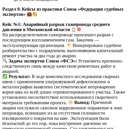
Раздел 9. Кейсы из практики Союза «Федерация судебных
экспертов»
Кейс №1: Аварийный разрыв газопровода среднего
давления в Московской области
На распределительном газопроводе произошел разрыв с
последующим воспламенением газа. Заказчик —
эксплуатирующая организация.
Инициировано судебное
разбирательство с подрядчиком, выполнявшим капитальный
ремонт участка за два года до аварии.
Задача экспертов Союза «ФСЭ»:
Установить причинно-
следственную связь между качеством ремонтных работ и
аварией.
Результат:
В ходе комплексного исследования сварных
швов с применением ультразвуковой дефектоскопии и
металлографии выявлено систематическое непроварение
корня шва по всей длине отремонтированного участка. Также
установлено несоответствие использованного сварочного
материала требованиям проекта.
Вывод:
Причиной
аварии послужило сквозное коррозионное поражение в зоне
непровара, возникшее из-за отсутствия сплошности
изоляционного покрытия на шве. Эксплуатация была
безопасной до тех пор, пока внутреннее давление не
превысило критический уровень. Суд удовлетворил иск