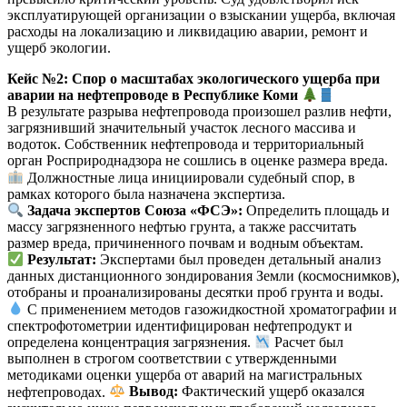
эксплуатирующей организации о взыскании ущерба, включая
расходы на локализацию и ликвидацию аварии, ремонт и
ущерб экологии.
Кейс №2: Спор о масштабах экологического ущерба при
аварии на нефтепроводе в Республике Коми
В результате разрыва нефтепровода произошел разлив нефти,
загрязнивший значительный участок лесного массива и
водоток. Собственник нефтепровода и территориальный
орган Росприроднадзора не сошлись в оценке размера вреда.
Должностные лица инициировали судебный спор, в
рамках которого была назначена экспертиза.
Задача экспертов Союза «ФСЭ»:
Определить площадь и
массу загрязненного нефтью грунта, а также рассчитать
размер вреда, причиненного почвам и водным объектам.
Результат:
Экспертами был проведен детальный анализ
данных дистанционного зондирования Земли (космоснимков),
отобраны и проанализированы десятки проб грунта и воды.
С применением методов газожидкостной хроматографии и
спектрофотометрии идентифицирован нефтепродукт и
определена концентрация загрязнения.
Расчет был
выполнен в строгом соответствии с утвержденными
методиками оценки ущерба от аварий на магистральных
нефтепроводах
.
Вывод:
Фактический ущерб оказался