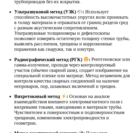
трубопроводов без их вскрытия
.
Ультразвуковой метод (УЗК)
:
Использует
способность высокочастотных упругих волн проникать
в толщу материала и отражаться от границ раздела сред
с разным акустическим сопротивлением.
Ультразвуковые толщиномеры и дефектоскопы
позволяют измерять остаточную толщину стенки трубы,
выявлять расслоения, трещины и коррозионные
поражения как снаружи, так и изнутри
.
Радиографический метод (РГК)
:
Рентгеновское или
гамма-излучение, проходя через контролируемый
участок (обычно сварной шов), создает изображение на
специальной пленке или матрице. Метод незаменим для
контроля качества сварных соединений на наличие
непроваров, пор, шлаковых включений и трещин.
Вихретоковый метод
:
Основан на анализе
взаимодействия внешнего электромагнитного поля с
вихревыми токами, наводимыми в материале трубы.
Чувствителен к поверхностным и подповерхностным
трещинам, изменениям электропроводности и
геометрии.