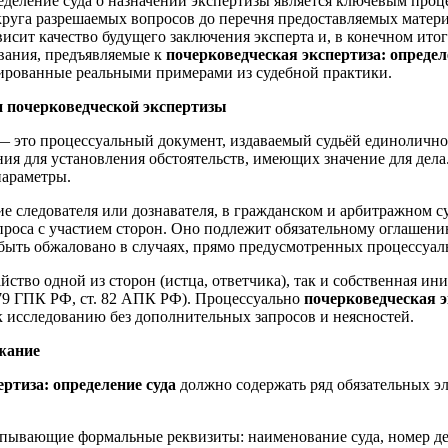
еделение суда о назначении экспертизы является ключевым про
т круга разрешаемых вопросов до перечня предоставляемых матер
исит качество будущего заключения эксперта и, в конечном итог
ования, предъявляемые к
почерковедческая экспертиза: определ
рированные реальными примерами из судебной практики.
и почерковедческой экспертизы
— это процессуальный документ, издаваемый судьёй единолично 
ия для установления обстоятельств, имеющих значение для дел
параметры.
ие следователя или дознавателя, в гражданском и арбитражном 
роса с участием сторон. Оно подлежит обязательному оглашени
быть обжаловано в случаях, прямо предусмотренных процессуал
тво одной из сторон (истца, ответчика), так и собственная ини
. 79 ГПК РФ, ст. 82 АПК РФ). Процессуально
почерковедческая э
 исследованию без дополнительных запросов и неясностей.
жание
ртиза: определение суда
должно содержать ряд обязательных э
пывающие формальные реквизиты: наименование суда, номер дела,