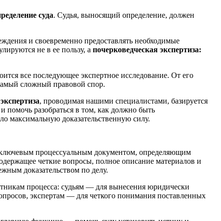
пределение суда
. Судья, выносящий определение, должен
реждения и своевременно предоставлять необходимые
лируются не в ее пользу, а
почерковедческая экспертиза:
оится все последующее экспертное исследование. От его
 самый сложный правовой спор.
экспертиза
, проводимая нашими специалистами, базируется
 помочь разобраться в том, как должно быть
ло максимальную доказательственную силу.
 ключевым процессуальным документом, определяющим
содержащее четкие вопросы, полное описание материалов и
ежным доказательством по делу.
тникам процесса: судьям — для вынесения юридически
опросов, экспертам — для четкого понимания поставленных