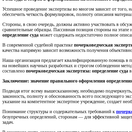
Успешное проведение экспертизы во многом зависит от того, 
обеспечить четкость формулировок, полноту описания материа
Стороны, в свою очередь, должны активно участвовать в обсу
сравнительные образцы. Пассивная позиция стороны на этапе н
определение суда
может содержать недостаточно полное описа
В современной судебной практике
почерковедческая эксперти
качества напрямую зависит возможность получения объективн
Наша организация предлагает квалифицированную помощь в п
на новейших научных разработках и строгом соблюдении метод
составлено
почерковедческая экспертиза: определение суда
в
Заключение: значение правильного оформления определени
Подводя итог всему вышесказанному, необходимо подчеркнуть
законность, полноту и обоснованность всего последующего эк
указание на компетентное экспертное учреждение, создает нео
Понимание структуры и содержательных требований к
почерко
безупречных определений, сторонам — для эффективной защит
задач.