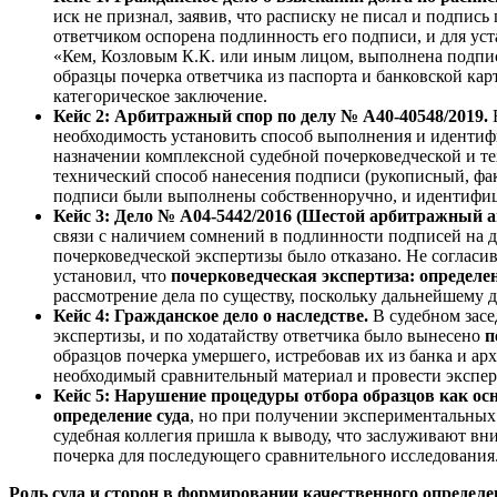
иск не признал, заявив, что расписку не писал и подпис
ответчиком оспорена подлинность его подписи, и для ус
«Кем, Козловым К.К. или иным лицом, выполнена подпись 
образцы почерка ответчика из паспорта и банковской ка
категорическое заключение.
Кейс 2: Арбитражный спор по делу № А40-40548/2019.
необходимость установить способ выполнения и идентиф
назначении комплексной судебной почерковедческой и те
технический способ нанесения подписи (рукописный, фак
подписи были выполнены собственноручно, и идентифиц
Кейс 3: Дело № А04-5442/2016 (Шестой арбитражный 
связи с наличием сомнений в подлинности подписей на до
почерковедческой экспертизы было отказано. Не соглас
установил, что
почерковедческая экспертиза: определен
рассмотрение дела по существу, поскольку дальнейшему
Кейс 4: Гражданское дело о наследстве.
В судебном засе
экспертизы, и по ходатайству ответчика было вынесено
п
образцов почерка умершего, истребовав их из банка и ар
необходимый сравнительный материал и провести экспер
Кейс 5: Нарушение процедуры отбора образцов как ос
определение суда
, но при получении экспериментальных
судебная коллегия пришла к выводу, что заслуживают вн
почерка для последующего сравнительного исследования
Роль суда и сторон в формировании качественного определ