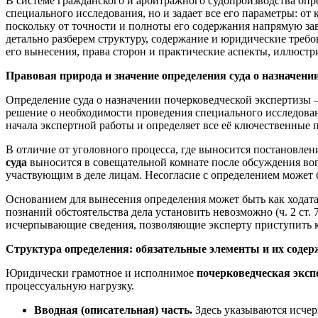
В системе гражданского и арбитражного судопроизводства опр
специального исследования, но и задает все его параметры: о
поскольку от точности и полноты его содержания напрямую зав
детально разберем структуру, содержание и юридические треб
его вынесения, права сторон и практические аспекты, иллюст
Правовая природа и значение определения суда о назначени
Определение суда о назначении почерковедческой экспертизы 
решение о необходимости проведения специального исследован
начала экспертной работы и определяет все её ключественные 
В отличие от уголовного процесса, где выносится постановлен
суда
выносится в совещательной комнате после обсуждения воп
участвующим в деле лицам. Несогласие с определением может 
Основанием для вынесения определения может быть как ходатайс
познаний обстоятельства дела установить невозможно (ч. 2 ст
исчерпывающие сведения, позволяющие эксперту приступить к
Структура определения: обязательные элементы и их содер
Юридически грамотное и исполнимое
почерковедческая экспе
процессуальную нагрузку.
Вводная (описательная) часть.
Здесь указываются исчер