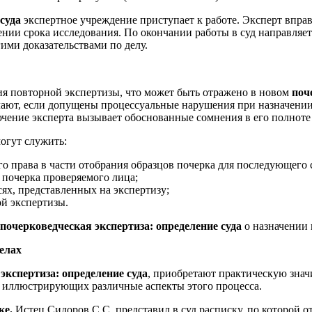
суда
экспертное учреждение приступает к работе. Эксперт вправ
ии срока исследования. По окончании работы в суд направляетс
ими доказательствами по делу.
ия повторной экспертизы, что может быть отражено в новом
поч
чают, если допущены процессуальные нарушения при назначении
ючение эксперта вызывает обоснованные сомнения в его полноте
огут служить:
 права в части отобрания образцов почерка для последующего 
 почерка проверяемого лица;
сях, представленных на экспертизу;
й экспертизы.
почерковедческая экспертиза: определение суда
о назначении 
елах
экспертиза: определение суда
, приобретают практическую зна
, иллюстрирующих различные аспекты этого процесса.
ке.
Истец Сидоров С.С. представил в суд расписку, по которой о