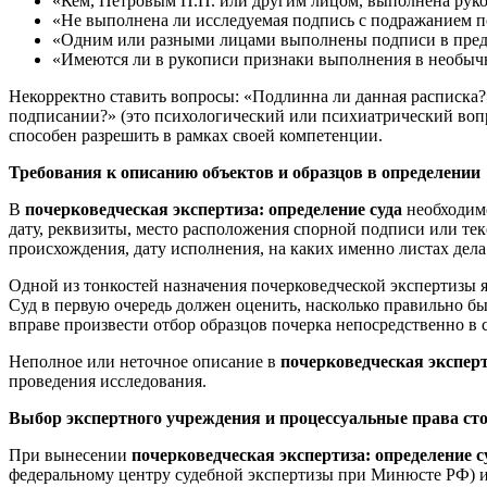
«Кем, Петровым П.П. или другим лицом, выполнена рукоп
«Не выполнена ли исследуемая подпись с подражанием 
«Одним или разными лицами выполнены подписи в пред
«Имеются ли в рукописи признаки выполнения в необычны
Некорректно ставить вопросы: «Подлинна ли данная расписка?»
подписании?» (это психологический или психиатрический воп
способен разрешить в рамках своей компетенции.
Требования к описанию объектов и образцов в определении
В
почерковедческая экспертиза: определение суда
необходимо
дату, реквизиты, место расположения спорной подписи или тек
происхождения, дату исполнения, на каких именно листах дела
Одной из тонкостей назначения почерковедческой экспертизы 
Суд в первую очередь должен оценить, насколько правильно бы
вправе произвести отбор образцов почерка непосредственно в 
Неполное или неточное описание в
почерковедческая эксперт
проведения исследования.
Выбор экспертного учреждения и процессуальные права ст
При вынесении
почерковедческая экспертиза: определение с
федеральному центру судебной экспертизы при Минюсте РФ) и