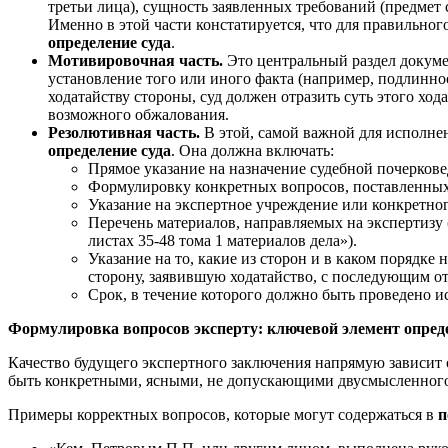
третьи лица), сущность заявленных требований (предмет с
Именно в этой части констатируется, что для правильно
определение суда
.
Мотивировочная часть.
Это центральный раздел докуме
установление того или иного факта (например, подлинн
ходатайству стороны, суд должен отразить суть этого хо
возможного обжалования.
Резолютивная часть.
В этой, самой важной для исполне
определение суда
. Она должна включать:
Прямое указание на назначение судебной почеркове
Формулировку конкретных вопросов, поставленных
Указание на экспертное учреждение или конкретног
Перечень материалов, направляемых на экспертизу 
листах 35-48 тома 1 материалов дела»).
Указание на то, какие из сторон и в каком порядке
сторону, заявившую ходатайство, с последующим о
Срок, в течение которого должно быть проведено и
Формулировка вопросов эксперту: ключевой элемент опред
Качество будущего экспертного заключения напрямую зависит о
быть конкретными, ясными, не допускающими двусмысленного т
Примеры корректных вопросов, которые могут содержаться в
п