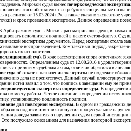
ь подделана. Мировой судья вынес
почерковедческая экспертиза:
тановления этого обстоятельства требуются специальные познан
в расписке от 15.03.2024 г.?», а также указано экспертное учр
рточки) и срок проведения экспертизы. Данное определение позв
В Арбитражном суде г. Москвы рассматривалось дело, в рамках 
ицировать исполнителя подписей в пакете счетов-фактур. Суд 
хнической экспертизы документов. Перед экспертами стояла зада
симильное воспроизведение). Комплексный подход, закрепленны
ировать их исполнителя.
апелляционный суд).
В ходе рассмотрения спора ответчиком зая
веренностях. Определением суда от 12.08.2016 в удовлетворени
ившись с принятым судебным актом, ответчик обратился в апе
ие суда
об отказе в назначении экспертизы не подлежит обжалов
 движению дела не препятствует. Данный случай иллюстрирует 
дании истец заявил о том, что подпись в завещании ему не прин
очерковедческая экспертиза: определение суда
. В определении
хива по месту работы. Четкое описание в определении источник
тизу, установившую подлинность подписи.
нование для повторной экспертизы.
В одном из гражданских д
 образцов подписи ответчика допустил процессуальное нарушени
имания доводы заявителя о нарушении судом первой инстанции н
. Это послужило основанием для назначения повторной эксперт
ения