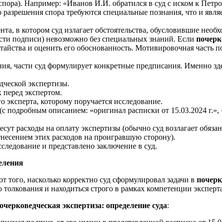
пора). Например: «Иванов И.И. обратился в суд с иском к Петров
го разрешения спора требуются специальные познания, что и явл
нта, в котором суд излагает обстоятельства, обусловившие необ
ости подписи) невозможно без специальных знаний. Если
почерк
датайства и оценить его обоснованность. Мотивировочная часть п
ния, части суд формулирует конкретные предписания. Именно зд
дческой экспертизы.
 перед экспертом.
о эксперта, которому поручается исследование.
(с подробным описанием: «оригинал расписки от 15.03.2024 г.»,
 несут расходы на оплату экспертизы (обычно суд возлагает обяз
тнесением этих расходов на проигравшую сторону).
сследование и представлено заключение в суд.
еления
т того, насколько корректно суд сформулировал задачи в
почерк
олкования и находиться строго в рамках компетенции эксперта
очерковедческая экспертиза: определение суда
: