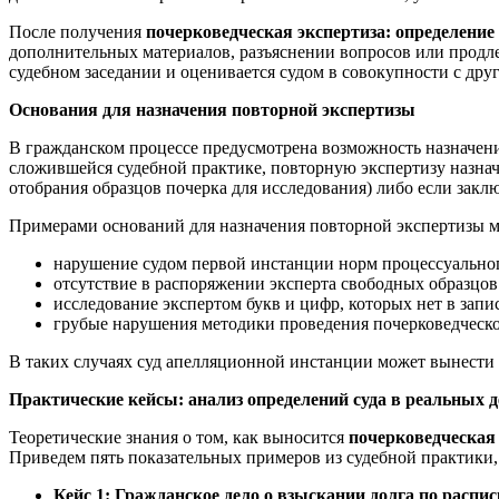
После получения
почерковедческая экспертиза: определение 
дополнительных материалов, разъяснении вопросов или продлен
судебном заседании и оценивается судом в совокупности с друг
Основания для назначения повторной экспертизы
В гражданском процессе предусмотрена возможность назначен
сложившейся судебной практике, повторную экспертизу назна
отобрания образцов почерка для исследования) либо если закл
Примерами оснований для назначения повторной экспертизы м
нарушение судом первой инстанции норм процессуального
отсутствие в распоряжении эксперта свободных образцов
исследование экспертом букв и цифр, которых нет в запи
грубые нарушения методики проведения почерковедческо
В таких случаях суд апелляционной инстанции может вынести
Практические кейсы: анализ определений суда в реальных д
Теоретические знания о том, как выносится
почерковедческая 
Приведем пять показательных примеров из судебной практики
Кейс 1: Гражданское дело о взыскании долга по распис