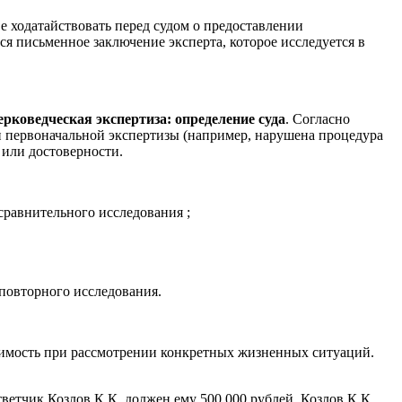
е ходатайствовать перед судом о предоставлении
я письменное заключение эксперта, которое исследуется в
ерковедческая экспертиза: определение суда
. Согласно
 первоначальной экспертизы (например, нарушена процедура
 или достоверности.
сравнительного исследования ;
повторного исследования.
чимость при рассмотрении конкретных жизненных ситуаций.
тветчик Козлов К.К. должен ему 500 000 рублей. Козлов К.К.