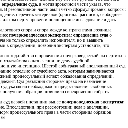
 определение суда
, в мотивировочной части указав, что
ия. В резолютивной части были четко сформулированы вопросы:
еждение, перечень материалов (оригинал расписки, свободные
олило эксперту провести полноценное исследование и дать
налогового спора и спора между контрагентами возникла
вынес
почерковедческая экспертиза: определение суда
о
ча не только определить исполнителя, но и выявить
й в определении, позволил экспертам установить, что
влено ходатайство о проведении почерковедческой экспертизы в
и ходатайства о назначении по делу судебной
лляционную инстанцию. Шестой арбитражный апелляционный суд
анию отдельно от судебного акта, которым заканчивается
важный процессуальный аспект обжалования определений.
адлежит. Суд разъяснил сторонам право на назначение
 суд указал на необходимость предоставления свободных
ов получения образцов позволило своевременно собрать
ел суд первой инстанции вынес
почерковедческая экспертиза:
е. Впоследствии, при рассмотрении дела в апелляции,
орм процессуального права в части отобрания образцов
изы.