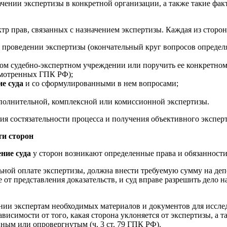
начении экспертизы в конкретной организации, а также такие фа
р прав, связанных с назначением экспертизы. Каждая из сторон 
проведении экспертизы (окончательный круг вопросов определя
ном судебно-экспертном учреждении или поручить ее конкретном
усмотренных ГПК РФ);
ие суда
и со сформулированными в нем вопросами;
ополнительной, комплексной или комиссионной экспертизы.
ия состязательности процесса и получения объективного экспер
ти сторон
ние суда
у сторон возникают определенные права и обязанности
ьной оплате экспертизы, должна внести требуемую сумму на деп
от представления доказательств, и суд вправе разрешить дело н
нии экспертам необходимых материалов и документов для исследо
висимости от того, какая сторона уклоняется от экспертизы, а та
нным или опровергнутым (ч. 3 ст. 79 ГПК РФ).