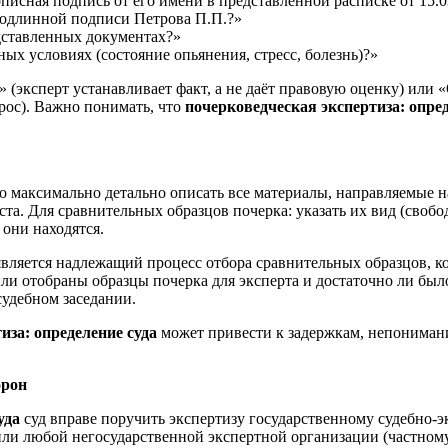
исная подпись от его имени в представленной расписке от 15.03
подлинной подписи Петрова П.П.?»
ставленных документах?»
х условиях (состояние опьянения, стресс, болезнь)?»
 (эксперт устанавливает факт, а не даёт правовую оценку) или 
рос). Важно понимать, что
почерковедческая экспертиза: опред
 максимально детально описать все материалы, направляемые на
ста. Для сравнительных образцов почерка: указать их вид (своб
 они находятся.
является надлежащий процесс отбора сравнительных образцов, к
ли отобраны образцы почерка для эксперта и достаточно ли было
судебном заседании.
иза: определение суда
может привести к задержкам, непонимани
орон
уда
суд вправе поручить экспертизу государственному судебно-
ли любой негосударственной экспертной организации (частном