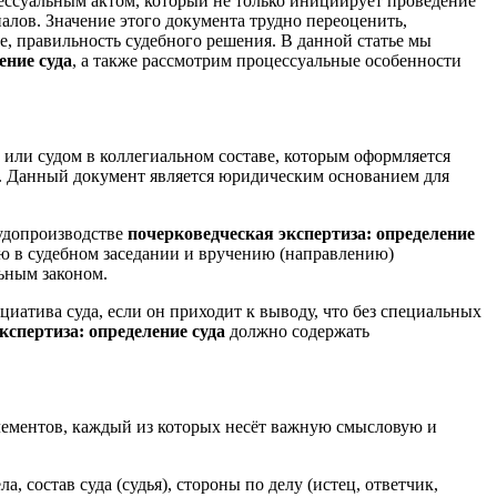
цессуальным актом, который не только инициирует проведение
иалов. Значение этого документа трудно переоценить,
е, правильность судебного решения. В данной статье мы
ение суда
, а также рассмотрим процессуальные особенности
или судом в коллегиальном составе, которым оформляется
а. Данный документ является юридическим основанием для
судопроизводстве
почерковедческая экспертиза: определение
ю в судебном заседании и вручению (направлению)
ьным законом.
циатива суда, если он приходит к выводу, что без специальных
кспертиза: определение суда
должно содержать
лементов, каждый из которых несёт важную смысловую и
 состав суда (судья), стороны по делу (истец, ответчик,