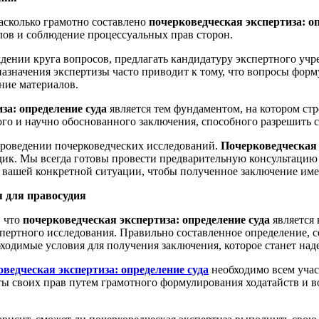
насколько грамотно составлено
почерковедческая экспертиза: о
лов и соблюдение процессуальных прав сторон.
ждении круга вопросов, предлагать кандидатуру экспертного уч
азначения экспертизы часто приводит к тому, что вопросы форму
ние материалов.
за: определение суда
является тем фундаментом, на котором стр
ого и научно обоснованного заключения, способного разрешить
роведении почерковедческих исследований.
Почерковедческая 
ик. Мы всегда готовы провести предварительную консультацию и
 вашей конкретной ситуации, чтобы полученное заключение име
я для правосудия
, что
почерковедческая экспертиза: определение суда
является
спертного исследования. Правильно составленное определение, 
бходимые условия для получения заключения, которое станет над
ведческая экспертиза: определение суда
необходимо всем учас
ы своих прав путем грамотного формулирования ходатайств и в