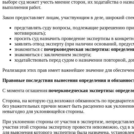
выборе суд может учесть мнение сторон, их ходатайства о наз
выполнения работ.
Закон предоставляет лицам, участвующим в деле, широкий спект
представлять суду вопросы, подлежащие разрешению при 
мотивировать);
просить суд назначить проведение экспертизы в конкрет
заявлять отвод эксперту (при наличии оснований, пред
знакомиться с
почерковедческая экспертиза: определен
знакомиться с заключением эксперта;
ходатайствовать перед судом о назначении повторной, д
Реализация этих прав имеет важнейшее значение для обеспечен
Правовые последствия вынесения определения и обязаннос
С момента оглашения
почерковедческая экспертиза: определе
Сторона, на которую суд возложил обязанность по предварител
без уважительных причин может быть расценено как уклонение 
невыгодно для уклоняющейся стороны.
При уклонении стороны от участия в экспертизе, непредставле
участия этой стороны экспертизу провести невозможно, суд в за
для выяснения которого экспертиза была назначена, установле