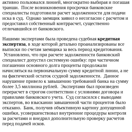
активно пользовался линией, многократно выбирая и погашая
транши. После возникновения просрочки банковские
специалисты подготовили расчет задолженности для подачи
иска в суд. Однако заемщик заявил о несогласии с расчетом и
предоставил собственный контррасчет, существенно
отличавшийся от банковского.
Нашими экспертами была проведена судебная
кредитная
экспертиза
, в ходе которой детально проанализированы все
выписки по счетам заемщика за весь период кредитования.
Установлено, что при расчете задолженности банковский
специалист допустил системную ошибку: при частичном
погашении основного долга проценты продолжали
начисляться на первоначальную сумму кредитной линии, а не
на фактический остаток ссудной задолженности. Данное
нарушение привело к завышению требований банка на сумму
более 3,5 миллиона рублей. Экспертами был произведен
перерасчет в строгом соответствии с условиями договора и
правилами банковского учета. Суд согласился с выводами
экспертов, во взыскании завышенной части процентов было
отказано. Банк, получив объективную картину допущенной
ошибки, усовершенствовал внутренние процедуры контроля
за расчетами и внедрил дополнительную проверку расчетов
перед подачей исков.