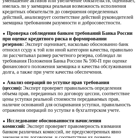
уменьшение активов или увеличение обязательств, оценивает,
имелась ли у заемщика реальная возможность исполнения
кредитных обязательств до совершения определенных
действий, анализирует соответствие действий руководителей
заемщика требованиям разумности и добросовестности.
⬥
Проверка соблюдения банком требований Банка России
при оценке кредитного риска и формировании
резервов:
Эксперт оценивает, насколько обоснованно банк
относил ссуду к той или иной категории качества, правильно
ли рассчитывал размер расчетного резерва, соблюдал ли
требования Положения Банка России № 590-П при оценке
финансового положения заемщика и качества обслуживания
долга, а также при учете качества обеспечения.
⬥
Анализ операций по уступке прав требования
(цессии):
Эксперт проверяет правильность определения
объема прав, переданных по договору цессии, соответствие
цены уступки реальной стоимости передаваемых прав,
наличие оснований для оспаривания уступки, правильность
отражения операций по уступке в бухгалтерском учете.
⬥
Исследование обоснованности начисления
комиссий:
Эксперт проверяет правомерность взимания
банком различных комиссий, не предусмотренных явно
законом или договором, и соответствие их размера