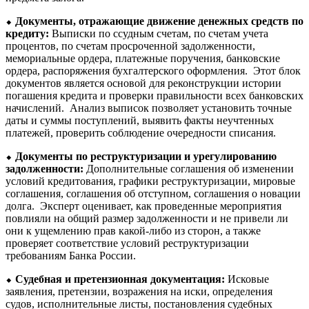
⬥
Документы, отражающие движение денежных средств по
кредиту:
Выписки по ссудным счетам, по счетам учета
процентов, по счетам просроченной задолженности,
мемориальные ордера, платежные поручения, банковские
ордера, распоряжения бухгалтерского оформления. Этот блок
документов является основой для реконструкции истории
погашения кредита и проверки правильности всех банковских
начислений. Анализ выписок позволяет установить точные
даты и суммы поступлений, выявить факты неучтенных
платежей, проверить соблюдение очередности списания.
⬥
Документы по реструктуризации и урегулированию
задолженности:
Дополнительные соглашения об изменении
условий кредитования, графики реструктуризации, мировые
соглашения, соглашения об отступном, соглашения о новации
долга. Эксперт оценивает, как проведенные мероприятия
повлияли на общий размер задолженности и не привели ли
они к ущемлению прав какой-либо из сторон, а также
проверяет соответствие условий реструктуризации
требованиям Банка России.
⬥
Судебная и претензионная документация:
Исковые
заявления, претензии, возражения на иски, определения
судов, исполнительные листы, постановления судебных