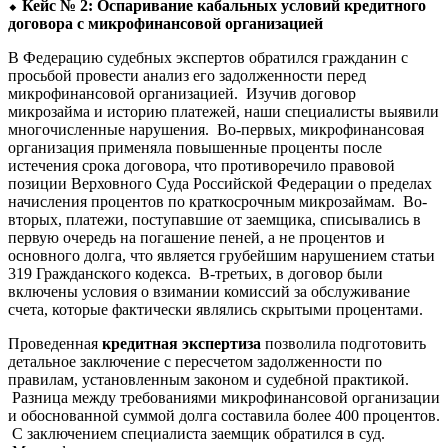
⬥
Кейс № 2: Оспаривание кабальных условий кредитного
договора с микрофинансовой организацией
В Федерацию судебных экспертов обратился гражданин с
просьбой провести анализ его задолженности перед
микрофинансовой организацией. Изучив договор
микрозайма и историю платежей, наши специалисты выявили
многочисленные нарушения. Во-первых, микрофинансовая
организация применяла повышенные проценты после
истечения срока договора, что противоречило правовой
позиции Верховного Суда Российской Федерации о пределах
начисления процентов по краткосрочным микрозаймам. Во-
вторых, платежи, поступавшие от заемщика, списывались в
первую очередь на погашение пеней, а не процентов и
основного долга, что является грубейшим нарушением статьи
319 Гражданского кодекса. В-третьих, в договор были
включены условия о взимании комиссий за обслуживание
счета, которые фактически являлись скрытыми процентами.
Проведенная
кредитная экспертиза
позволила подготовить
детальное заключение с пересчетом задолженности по
правилам, установленным законом и судебной практикой.
Разница между требованиями микрофинансовой организации
и обоснованной суммой долга составила более 400 процентов.
С заключением специалиста заемщик обратился в суд.