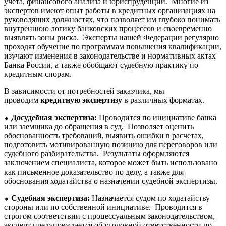
учета, финансового анализа и юриспруденции. Многие из
экспертов имеют опыт работы в кредитных организациях на
руководящих должностях, что позволяет им глубоко понимать
внутреннюю логику банковских процессов и своевременно
выявлять зоны риска. Эксперты нашей Федерации регулярно
проходят обучение по программам повышения квалификации,
изучают изменения в законодательстве и нормативных актах
Банка России, а также обобщают судебную практику по
кредитным спорам.
В зависимости от потребностей заказчика, мы
проводим
кредитную экспертизу
в различных форматах.
⬥
Досудебная экспертиза:
Проводится по инициативе банка
или заемщика до обращения в суд. Позволяет оценить
обоснованность требований, выявить ошибки в расчетах,
подготовить мотивированную позицию для переговоров или
судебного разбирательства. Результаты оформляются
заключением специалиста, которое может быть использовано
как письменное доказательство по делу, а также для
обоснования ходатайства о назначении судебной экспертизы.
⬥
Судебная экспертиза:
Назначается судом по ходатайству
стороны или по собственной инициативе. Проводится в
строгом соответствии с процессуальным законодательством,
эксперт предупреждается об уголовной ответственности по