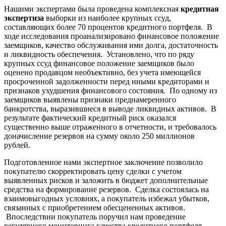
Нашими экспертами была проведена комплексная
кредитная
экспертиза
выборки из наиболее крупных ссуд,
составляющих более 70 процентов кредитного портфеля. В
ходе исследования проанализировано финансовое положение
заемщиков, качество обслуживания ими долга, достаточность
и ликвидность обеспечения. Установлено, что по ряду
крупных ссуд финансовое положение заемщиков было
оценено продавцом необъективно, без учета имеющейся
просроченной задолженности перед иными кредиторами и
признаков ухудшения финансового состояния. По одному из
заемщиков выявлены признаки преднамеренного
банкротства, выразившиеся в выводе ликвидных активов. В
результате фактический кредитный риск оказался
существенно выше отраженного в отчетности, и требовалось
доначисление резервов на сумму около 250 миллионов
рублей.
Подготовленное нами экспертное заключение позволило
покупателю скорректировать цену сделки с учетом
выявленных рисков и заложить в бюджет дополнительные
средства на формирование резервов. Сделка состоялась на
взаимовыгодных условиях, а покупатель избежал убытков,
связанных с приобретением обесцененных активов.
Впоследствии покупатель поручил нам проведение
регулярного мониторинга качества кредитного портфеля