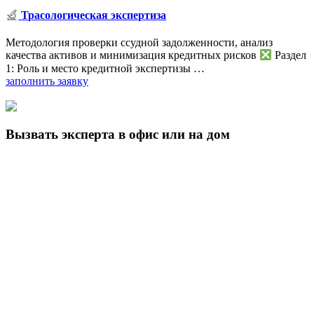
Трасологическая экспертиза
Методология проверки ссудной задолженности, анализ
качества активов и минимизация кредитных рисков
Раздел
1: Роль и место кредитной экспертизы …
заполнить заявку
Вызвать эксперта в офис или на дом
Чтобы вызвать независимого эксперта на дом (или в офис),
просим заполнить нижеуказанную форму онлайн-заявки.
После отправки заявки ожидайте нашего звонка для
согласования дополнительных деталей.
вызвать эксперта
Мы используем cookie
Во время посещения нашего сайта вы соглашаетесь с тем, что
мы обрабатываем ваши персональные данные с