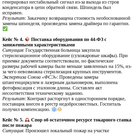
генерировал нестабильный сигнал из-за выхода из строя
конденсатора в цепи обратной связи. Шпиндель был
исправен.
Результат
: Заказчику возвращена стоимость необоснованной
замены шпинделя, произведена замена драйвера по гарантии.
Кейс № 4.
Поставка оборудования по 44-ФЗ с
заниженными характеристиками
Ситуация
: Государственная больница закупила
стерилизационное оборудование (сухожаровые шкафы). При
приемке документы соответствовали, но фактические
размеры рабочей камеры были меньше заявленных на 15%, из-
за чего невозможна стерилизация крупных инструментов.
Экспертиза Союза «ФСЭ»
: Проведены замеры
штангенциркулем и лазерным дальномером, выполнена
фотофиксация с эталоном длины. Составлен акт
несоответствия техническому заданию.
Результат
: Контракт расторгнут в одностороннем порядке,
поставщик внесен в реестр недобросовестных. Госпиталь
получил компенсацию.
Кейс № 5.
Спор об остаточном ресурсе токарного станка
после пожара
Ситуация
: Произошел локальный пожар на участке