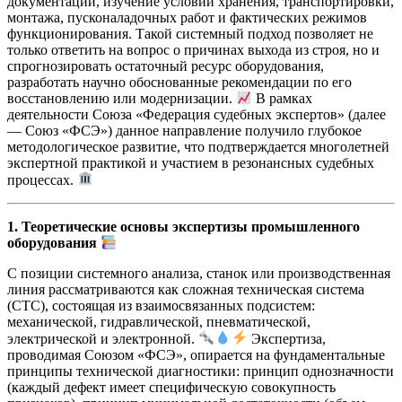
документации, изучение условий хранения, транспортировки,
монтажа, пусконаладочных работ и фактических режимов
функционирования. Такой системный подход позволяет не
только ответить на вопрос о причинах выхода из строя, но и
спрогнозировать остаточный ресурс оборудования,
разработать научно обоснованные рекомендации по его
восстановлению или модернизации.
В рамках
деятельности Союза «Федерация судебных экспертов» (далее
— Союз «ФСЭ») данное направление получило глубокое
методологическое развитие, что подтверждается многолетней
экспертной практикой и участием в резонансных судебных
процессах.
1. Теоретические основы экспертизы промышленного
оборудования
С позиции системного анализа, станок или производственная
линия рассматриваются как сложная техническая система
(СТС), состоящая из взаимосвязанных подсистем:
механической, гидравлической, пневматической,
электрической и электронной.
Экспертиза,
проводимая Союзом «ФСЭ», опирается на фундаментальные
принципы технической диагностики: принцип однозначности
(каждый дефект имеет специфическую совокупность