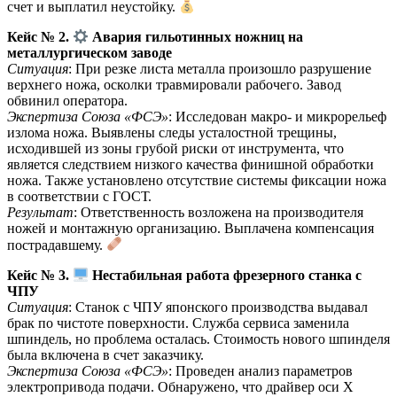
счет и выплатил неустойку.
Кейс № 2.
Авария гильотинных ножниц на
металлургическом заводе
Ситуация
: При резке листа металла произошло разрушение
верхнего ножа, осколки травмировали рабочего. Завод
обвинил оператора.
Экспертиза Союза «ФСЭ»
: Исследован макро- и микрорельеф
излома ножа. Выявлены следы усталостной трещины,
исходившей из зоны грубой риски от инструмента, что
является следствием низкого качества финишной обработки
ножа. Также установлено отсутствие системы фиксации ножа
в соответствии с ГОСТ.
Результат
: Ответственность возложена на производителя
ножей и монтажную организацию. Выплачена компенсация
пострадавшему.
Кейс № 3.
Нестабильная работа фрезерного станка с
ЧПУ
Ситуация
: Станок с ЧПУ японского производства выдавал
брак по чистоте поверхности. Служба сервиса заменила
шпиндель, но проблема осталась. Стоимость нового шпинделя
была включена в счет заказчику.
Экспертиза Союза «ФСЭ»
: Проведен анализ параметров
электропривода подачи. Обнаружено, что драйвер оси X