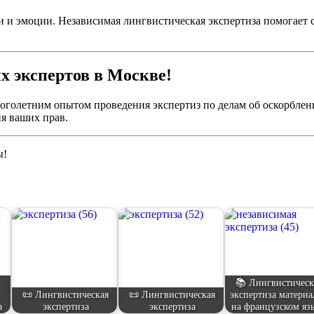
и и эмоции. Независимая лингвистическая экспертиза помогает 
х экспертов в Москве!
голетним опытом проведения экспертиз по делам об оскорблени
я ваших прав.
ы!
📚 Лингвистическ
📜 Лингвистическая
📜 Лингвистическая
экспертиза материа
а
экспертиза
экспертиза
на французском яз