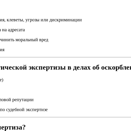
ия, клеветы, угрозы или дискриминации
 на адресата
ичинить моральный вред
вия
ической экспертизы в делах об оскорбл
е)
еловой репутации
о судебной экспертизе
пертиза?