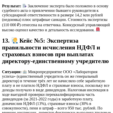
Результат:
Заключение эксперта было положено в основу
судебного акта о привлечении бывшего руководителя к
субсидиарной ответственности в размере 14,2 млн рублей
(недоимка) плюс штрафные санкции. Стоимость экспертизы
(110 000 ₽) отнесена на ответчика. Конкурсный управляющий
высоко оценил качество и детальность исследования.
13.
Кейс №5: Экспертиза
правильности исчисления НДФЛ и
страховых взносов при выплатах
директору-единственному учредителю
Ситуация:
Микропредприятие ООО «Лаборатория
успеха» (единственный учредитель он же генеральный
директор) в течение трёх лет не начисляло себе заработную
плату и не платило НДФЛ и страховые взносы, поскольку все
доходы получало в виде дивидендов. Налоговая инспекция в
ходе выездной проверки переквалифицировала часть
дивидендов (за 2021-2022 годы) в заработную плату,
доначислив НДФЛ (13%), страховые взносы (30% в
совокупности), пени и штраф – всего 950 тыс. рублей. По
мнению инспекции, директор фактически выполнял трудовые