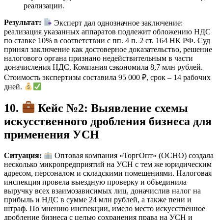
реализации.
Результат:
Эксперт дал однозначное заключение:
реализация указанных аппаратов подлежит обложению НДС
по ставке 10% в соответствии с пп. 4 п. 2 ст. 164 НК РФ. Суд
принял заключение как достоверное доказательство, решение
налогового органа признано недействительным в части
доначисления НДС. Компания сэкономила 8,7 млн рублей.
Стоимость экспертизы составила 95 000 ₽, срок – 14 рабочих
дней.
10.
Кейс №2: Выявление схемы
искусственного дробления бизнеса для
применения УСН
Ситуация:
Оптовая компания «ТоргОпт» (ОСНО) создала
несколько микропредприятий на УСН с тем же юридическим
адресом, персоналом и складскими помещениями. Налоговая
инспекция провела выездную проверку и объединила
выручку всех взаимозависимых лиц, доначислив налог на
прибыль и НДС в сумме 24 млн рублей, а также пени и
штраф. По мнению инспекции, имело место искусственное
дробление бизнеса с целью сохранения права на УСН и