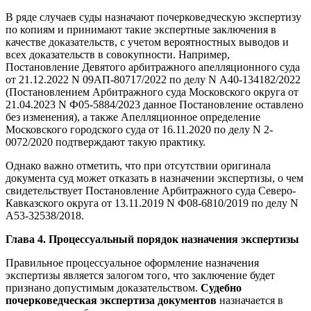
В ряде случаев суды назначают почерковедческую экспертизу
по копиям и принимают такие экспертные заключения в
качестве доказательств, с учетом вероятностных выводов и
всех доказательств в совокупности. Например,
Постановление Девятого арбитражного апелляционного суда
от 21.12.2022 N 09АП-80717/2022 по делу N А40-134182/2022
(Постановлением Арбитражного суда Московского округа от
21.04.2023 N Ф05-5884/2023 данное Постановление оставлено
без изменения), а также Апелляционное определение
Московского городского суда от 16.11.2020 по делу N 2-
0072/2020 подтверждают такую практику.
Однако важно отметить, что при отсутствии оригинала
документа суд может отказать в назначении экспертизы, о чем
свидетельствует Постановление Арбитражного суда Северо-
Кавказского округа от 13.11.2019 N Ф08-6810/2019 по делу N
А53-32538/2018.
Глава 4. Процессуальный порядок назначения экспертизы
Правильное процессуальное оформление назначения
экспертизы является залогом того, что заключение будет
признано допустимым доказательством.
Судебно
почерковедческая экспертиза документов
назначается в