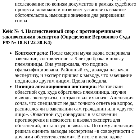
исследование по копиям документов в рамках судебного
процесса возможно и позволяет установить важные
обстоятельства, имеющие значение для разрешения
спора.
Кейс № 4. Наследственный спор с противоречивыми
заключениями экспертов (Определение Верховного Суда
РФ № 18-КГ22-38-К4)
Контекст дела:
После смерти мужа вдова оспаривала
завещание, составленное за 9 лет до брака в пользу
племянницы. Она утверждала, что подпись
сфальсифицирована. Районный суд дважды назначал
экспертизу, и эксперт пришел к выводу, что завещание
подписано другим лицом. Вдова победила.
Позиция апелляционной инстанции:
Ростовский
областной суд, куда обратилась племянница, изучил
выводы экспертизы, но трактовал их иначе. Апелляция
сочла, что специалист не дал точного ответа на вопрос,
расписался ли в завещании сам гражданин или «другое
лицо». Областной суд обнаружил в заключении
противоречия и неясности и вызвал эксперта для
объяснений, но та в суд не явилась. Поэтому апелляция
решила оценить выводы экспертизы «в совокупности с
другими обстоятельствами». В итоге в иске вдове