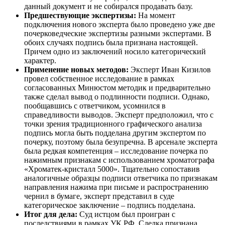
данный документ и не собирался продавать базу.
Предшествующие экспертизы:
На момент
подключения нового эксперта было проведено уже две
почерковедческие экспертизы разными экспертами. В
обоих случаях подпись была признана настоящей.
Причем одно из заключений носило категорический
характер.
Применение новых методов:
Эксперт Иван Кизилов
провел собственное исследование в рамках
согласованных Минюстом методик и предварительно
также сделал вывод о подлинности подписи. Однако,
пообщавшись с ответчиком, усомнился в
справедливости выводов. Эксперт предположил, что с
точки зрения традиционного графического анализа
подпись могла быть подделана другим экспертом по
почерку, поэтому была безупречна. В арсенале эксперта
была редкая компетенция – исследование почерка по
нажимным признакам с использованием хроматографа
«Хроматек-кристалл 5000». Тщательно сопоставив
аналогичные образцы подписи ответчика по признакам
направления нажима при письме и распространению
чернил в бумаге, эксперт представил в суде
категорическое заключение – подпись подделана.
Итог для дела:
Суд истцом был проигран с
последствиями в рамках УК РФ. Сделка признана