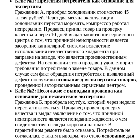
Кейс №1: Претензия потребителя как основание для
экспертизы
Гражданин А. приобрел холодильник стоимостью 45
тысяч рублей. Через два месяца эксплуатации
холодильник перестал морозить, компрессор работал
непрерывно. Продавец принял товар на проверку
качества и через 10 дней выдал заключение сервисного
центра о том, что причиной неисправности является
засорение капиллярной системы вследствие
использования некачественного хладагента при
заправке на заводе, что является производственным
дефектом. На основании этого продавец удовлетворил
требования потребителя о замене товара. В данном
случае сам факт обращения потребителя и выявленный
дефект послужили
основание для экспертизы товаров
,
проведенной авторизованным сервисным центром.
Кейс №2: Несогласие с выводами продавца как
основание для независимой экспертизы
Гражданка Б. приобрела ноутбук, который через неделю
перестал включаться. Продавец провел проверку
качества и выдал заключение о том, что причиной
неисправности является попадание жидкости, о чем
свидетельствуют следы коррозии на плате. В
гарантийном ремонте было отказано. Потребитель не
согласилась с таким выводом, что стало
основание для