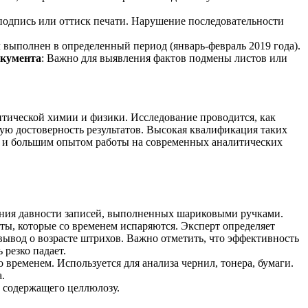
 подпись или оттиск печати. Нарушение последовательности
л выполнен в определенный период (январь-февраль 2019 года).
окумента
: Важно для выявления фактов подмены листов или
тической химии и физики. Исследование проводится, как
ю достоверность результатов. Высокая квалификация таких
я и большим опытом работы на современных аналитических
ления давности записей, выполненных шариковыми ручками.
ты, которые со временем испаряются. Эксперт определяет
вывод о возрасте штрихов. Важно отметить, что эффективность
 резко падает.
 временем. Используется для анализа чернил, тонера, бумаги.
.
, содержащего целлюлозу.