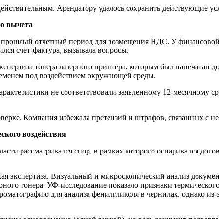
ействительным. Арендатору удалось сохранить действующие ус
го вычета
за прошлый отчетный период для возмещения НДС. У финансово
ился счет-фактура, вызывала вопросы.
спертиза тонера лазерного принтера, которым был напечатан до
ременем под воздействием окружающей среды.
арактеристики не соответствовали заявленному 12-месячному ср
оверке. Компания избежала претензий и штрафов, связанных с
еского воздействия
сти рассматривался спор, в рамках которого оспаривался догов
ая экспертиза. Визуальный и микроскопический анализ докумен
рного тонера. УФ-исследование показало признаки термическог
роматографию для анализа фенилгликоля в чернилах, однако из-