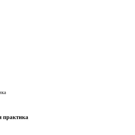
ика
ая практика