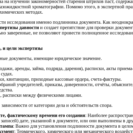
 на изучении закономерностей старения штрихов паст, содержа
газожидкостной хроматографии. Помимо этого, в экспертной пр
химических методах.
ти исследования именно подлинника документа. Как неоднократ
спертизы давности
и создает препятствие для проверки документ
но заверенные, не позволяют провести полноценное исследовани
, и цели экспертизы
ные документы, имеющие юридическое значение.
одажи, аренды, займа, подряда, дарения), расписки, акты прием
судах.
ки, квитанции, приходные кассовые ордера, счета-фактуры.
обраний учредителей, приказы, доверенности, отчёты, объясните
едства.
а, расписки между физическими лицами.
зависимости от категории дела и обстоятельств спора.
те, фактическому времени его создания
: Наиболее распростран
записей) дате, указанной в документе, или они выполнены в др
штампа
: Важно для установления подлинности документа в целом
кумент
: Термического, химического или механического воздейст