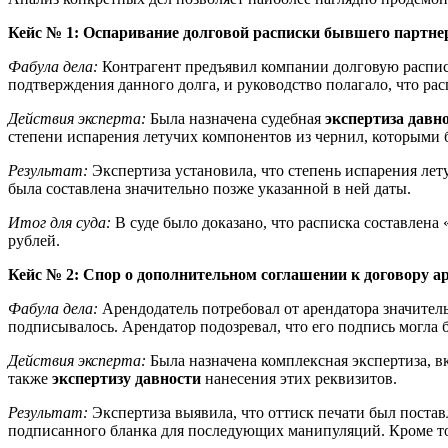
Кейс № 1: Оспаривание долговой расписки бывшего партне
Фабула дела:
Контрагент предъявил компании долговую распис
подтверждения данного долга, и руководство полагало, что рас
Действия эксперта:
Была назначена судебная
экспертиза давн
степени испарения летучих компонентов из чернил, которыми 
Результат:
Экспертиза установила, что степень испарения лету
была составлена значительно позже указанной в ней даты.
Итог для суда:
В суде было доказано, что расписка составлен
рублей.
Кейс № 2: Спор о дополнительном соглашении к договору а
Фабула дела:
Арендодатель потребовал от арендатора значител
подписывалось. Арендатор подозревал, что его подпись могла 
Действия эксперта:
Была назначена комплексная экспертиза, в
также
экспертизу давности
нанесения этих реквизитов.
Результат:
Экспертиза выявила, что оттиск печати был поста
подписанного бланка для последующих манипуляций. Кроме того