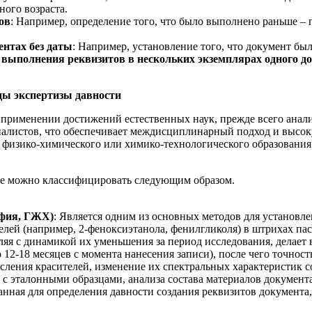
ного возраста.
ов
: Например, определение того, что было выполнено раньше –
нтах без даты
: Например, установление того, что документ бы
 выполнения реквизитов в нескольких экземплярах одного д
ды экспертизы давности
 применении достижений естественных наук, прежде всего анали
алистов, что обеспечивает междисциплинарный подход и высоку
 физико-химического или химико-технологического образовани
рые можно классифицировать следующим образом.
афия, ГЖХ)
: Является одним из основных методов для установ
елей (например, 2-феноксиэтанола, фенилгликоля) в штрихах пас
ляя с динамикой их уменьшения за период исследования, делает 
2-18 месяцев с момента нанесения записи), после чего точность
исления красителей, изменение их спектральных характеристик со
 с эталонными образцами, анализа состава материалов документа
танная для определения давности создания реквизитов документа