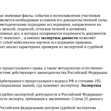
и значимые факты, события и волеизъявления участников
 является необходимым условием его доказательственной силы.
-методическими подходами исследование, направленное на
записей, подписей, оттисков печатей и штампов).
ловных дел, в которых оспаривается подлинность документов
ет значение» , и именно
экспертиза давности
позволяет
яет собой комплексное научное исследование правовых
жит анализ характерных примеров из экспертной и судебной
процессуального права, а также методологию естественно-
истеме действующего законодательства Российской Федерации.
 Арбитражного процессуального кодекса РФ и статьями 195,
пециальных знаний, суд назначает экспертизу.
Экспертиза
й судебно-экспертной деятельности в Российской Федерации»
сти эксперта, требования к заключению. Статья 25 данного
я Российским федеральным центром судебной экспертизы