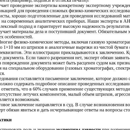
ента (например, подписи и оттиска печати)?
учает проведение экспертизы конкретному экспертному учрежде
кацией для проведения сложных физико-химических исследовани
листы, хорошо подготовленные для проведения исследований ма
на современных аналитических приборах. Наши эксперты в АН
лексный подход и гарантирует высокую надежность результатов
изучает материалы дела и поступивший документ. Обязательным 
ех особенностей.
Многие физико-химические методы, включая газовую хроматогра
о 1×10 мм из штрихов и аналогичные вырезки из чистой бумаги 
реквизитов. Эти иллюстрации прикладываются к заключению. К
е документа. Если такого разрешения нет, эксперт обязан заявит
в повреждении документа может быть расценен судом как признан
 на специальном оборудовании (газовых хроматографах, спектр
ся.
ледования составляется письменное заключение, которое должно 
 должно содержать подробное описание проведенных исследован
 отметить, что в 60% случаев применение существующих методи
тсутствие летучих компонентов, малый объем штрихов, агрессив
авляется возможным.
отовое заключение направляется в суд. В случае возникновения 
ерт обязан явиться и дать исчерпывающие ответы на вопросы сто
актики
стрировать роль и значение
экспертизы давности
при разрешен