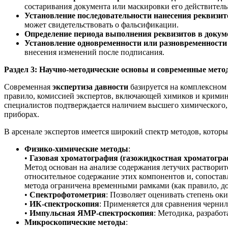
состаривания документа или маскировки его действитель
Установление последовательности нанесения реквизит
может свидетельствовать о фальсификации.
Определение периода выполнения реквизитов в докуме
Установление одновременности или разновременности
внесения изменений после подписания.
Раздел 3: Научно-методические основы и современные мето
Современная
экспертиза давности
базируется на комплексном
правило, комиссией экспертов, включающей химиков и кримин
специалистов подтверждается наличием высшего химического,
приборах.
В арсенале экспертов имеется широкий спектр методов, кото
Физико-химические методы
:
•
Газовая хроматография (газожидкостная хроматогр
Метод основан на анализе содержания летучих растворит
относительное содержание этих компонентов и, сопостав
метода ограничена временными рамками (как правило, до 1
•
Спектрофотометрия
: Позволяет оценивать степень ок
•
ИК-спектроскопия
: Применяется для сравнения чернил
•
Импульсная ЯМР-спектроскопия
: Методика, разрабо
Микроскопические методы
: