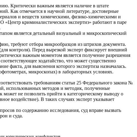
нию. Критически важным является наличие в штате
й. Как отмечается в научной литературе, достоверные
териалов и веществ химическими, физико-химическими и
О «Центр криминалистических экспертиз» работают в паре
.
этапом является детальный визуальный и микроскопический
фию, требуют отбора микрообразцов из штрихов документа.
(для контроля). Перед вырезкой эксперт фиксирует внешний
ритически важным моментом является получение разрешения
ь соответствующее ходатайство, что может существенно
ие факта, для выяснения которого экспертиза назначалась.
офотометрах, микроскопах) в лабораторных условиях.
соответствовать требованиям статьи 25 Федерального закона №
ий, использованных методов и методик, полученные
к может не позволить прийти к категорическому выводу о
ное воздействие). В таких случаях эксперт указывает
вопросов по содержанию исследования, суд вправе вызвать
рон и суда.
ии юридических конфликтов.