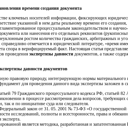
тановления времени создания документа
естве ключевых носителей информации, фиксирующих юридическ
ветствие указанной в нем даты реальному времени его создания,
егламентированное процессуальным законодательством и научно
документа или нанесения его отдельных реквизитов (рукописных 
неуклонным ростом количества гражданских, арбитражных и уго
 справедливо отмечается в юридической литературе, «время име
мета спора в верифицируемый факт. Настоящая статья представл
тов проведения
экспертизы давности
документов, а также содер
экспертизы давности документов
жную правовую природу, интегрирующую нормы материального и 
ундамент для проведения данного вида экспертизы заложен в с
статьей 79 Гражданского процессуального кодекса РФ, статьей 82
никновении в процессе рассмотрения дела вопросов, требующих с
н, так и по инициативе суда или следователя.
 Федеральный закон от 31. 05. 2001 № 73-ФЗ «О государственно
ости исследований, полноты и всесторонности, права и обязанно
 эксперта.
бированной является методика, разработанная и запатентованна