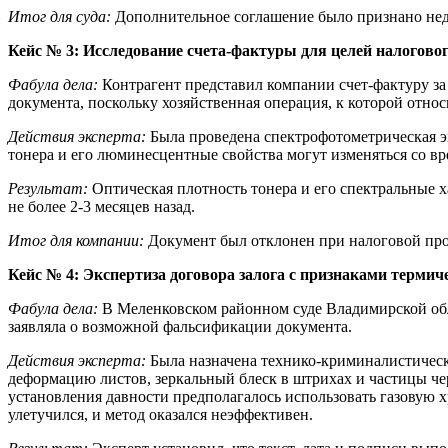
Итог для суда:
Дополнительное соглашение было признано нед
Кейс № 3: Исследование счета-фактуры для целей налогово
Фабула дела:
Контрагент представил компании счет-фактуру 
документа, поскольку хозяйственная операция, к которой относ
Действия эксперта:
Была проведена спектрофотометрическая эк
тонера и его люминесцентные свойства могут изменяться со в
Результат:
Оптическая плотность тонера и его спектральные х
не более 2-3 месяцев назад.
Итог для компании:
Документ был отклонен при налоговой пр
Кейс № 4: Экспертиза договора залога с признаками термич
Фабула дела:
В Меленковском районном суде Владимирской обла
заявляла о возможной фальсификации документа.
Действия эксперта:
Была назначена технико-криминалистическ
деформацию листов, зеркальный блеск в штрихах и частицы че
установления давности предполагалось использовать газовую х
улетучился, и метод оказался неэффективен.