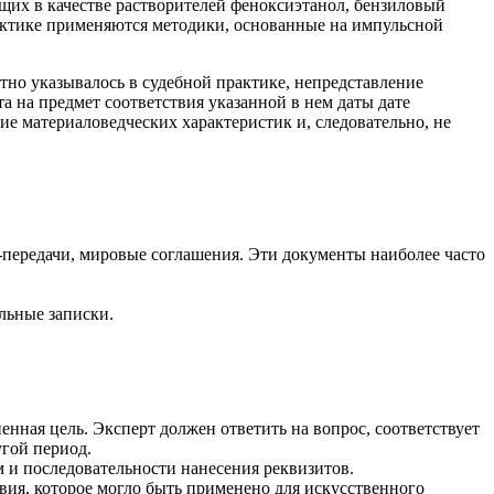
щих в качестве растворителей феноксиэтанол, бензиловый
актике применяются методики, основанные на импульсной
но указывалось в судебной практике, непредставление
а на предмет соответствия указанной в нем даты дате
е материаловедческих характеристик и, следовательно, не
а-передачи, мировые соглашения. Эти документы наиболее часто
льные записки.
енная цель. Эксперт должен ответить на вопрос, соответствует
угой период.
 и последовательности нанесения реквизитов.
вия, которое могло быть применено для искусственного