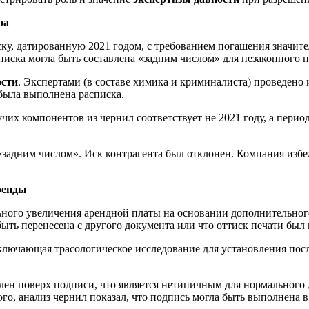
ра
ку, датированную 2021 годом, с требованием погашения значит
писка могла быть составлена «задним числом» для незаконного п
ости
. Экспертами (в составе химика и криминалиста) проведено
была выполнена расписка.
чих компонентов из чернил соответствует не 2021 году, а период
а «задним числом». Иск контрагента был отклонен. Компания из
ренды
ьного увеличения арендной платы на основании дополнительного
быть перенесена с другого документа или что оттиск печати был 
ключающая трасологическое исследование для установления посл
влен поверх подписи, что является нетипичным для нормального
, анализ чернил показал, что подпись могла быть выполнена в 