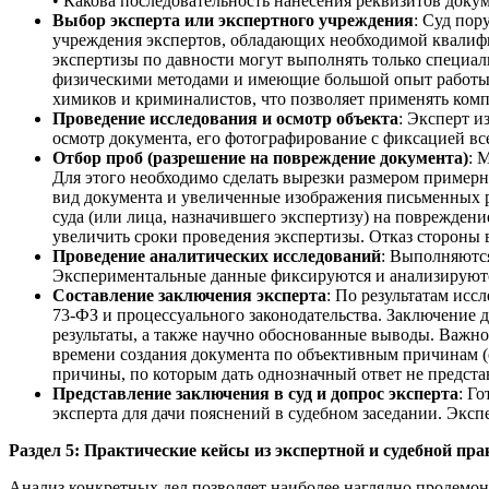
• Какова последовательность нанесения реквизитов докум
Выбор эксперта или экспертного учреждения
: Суд пор
учреждения экспертов, обладающих необходимой квалифи
экспертизы по давности могут выполнять только специа
физическими методами и имеющие большой опыт работы 
химиков и криминалистов, что позволяет применять комп
Проведение исследования и осмотр объекта
: Эксперт 
осмотр документа, его фотографирование с фиксацией вс
Отбор проб (разрешение на повреждение документа)
: 
Для этого необходимо сделать вырезки размером примерн
вид документа и увеличенные изображения письменных 
суда (или лица, назначившего экспертизу) на повреждени
увеличить сроки проведения экспертизы. Отказ стороны 
Проведение аналитических исследований
: Выполняются
Экспериментальные данные фиксируются и анализируют
Составление заключения эксперта
: По результатам исс
73-ФЗ и процессуального законодательства. Заключение
результаты, а также научно обоснованные выводы. Важно
времени создания документа по объективным причинам (о
причины, по которым дать однозначный ответ не предст
Представление заключения в суд и допрос эксперта
: Г
эксперта для дачи пояснений в судебном заседании. Эксп
Раздел 5: Практические кейсы из экспертной и судебной пр
Анализ конкретных дел позволяет наиболее наглядно продемон