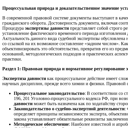
Процессуальная природа и доказательственное значение ус
В современной правовой системе документы выступают в кач
гражданского оборота. Достоверность документа, включая соот
Процедура
экспертизы давности
представляет собой строго р
установление фактического временного периода изготовления 
Актуальность данного вида судебной экспертизы обусловлена 
со ссылкой на их возможное составление «задним числом». Как
объективизировать это обстоятельство, превратив его из пред
оснований, методологических подходов и практических аспек
практики.
Раздел 1: Правовая природа и нормативное регулирование 
Экспертиза давности
как процессуальное действие имеет сло
научных дисциплин, прежде всего химии и физики. Правовой ф
Процессуальное законодательство
: В соответствии со 
196, 201 Уголовно-процессуального кодекса РФ, при воз
давности
может быть назначена как по ходатайству сторо
Законодательство о судебно-экспертной деятельности
:
определяет принципы независимости эксперта, объективн
закона устанавливает обязательные реквизиты заключения
Методическое обеспечение
: Наиболее известной и апро