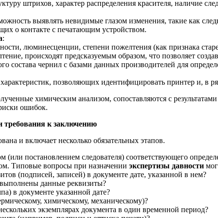
руктуру штрихов, характер распределения красителя, наличие сл
зможность выявлять невидимые глазом изменения, такие как сле
щих о контакте с печатающим устройством.
а
:
ажности, люминесценции, степени пожелтения (как признака ста
лтение, происходят предсказуемым образом, что позволяет созда
ого состава чернил с базами данных производителей для определ
 характеристик, позволяющих идентифицировать принтер и, в ряд
лученные химическим анализом, сопоставляются с результатами
риски ошибок.
и требования к заключению
вана и включает несколько обязательных этапов.
м (или постановлением следователя) соответствующего определе
том. Типовые вопросы при назначении
экспертизы давности
мог
тов (подписей, записей) в документе дате, указанной в нем?
ли выполнены данные реквизиты?
мпа) в документе указанной дате?
ермическому, химическому, механическому)?
 нескольких экземплярах документа в один временной период?