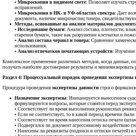
•
Микроскопия в видимом свете
: Позволяет изучать ст
исправлений.
•
Микроскопия в ИК- и УФ-областях спектра
: Дает во
документа, наличие микрочастиц тонера, свидетельствую
Методы, основанные на анализе материалов документ
•
Исследование бумаги
: Анализ состава, плотности, вл
старения бумаги, такие как разрушение клетчатки и поже
•
Анализ состава чернил и тонера
: Сравнение химическ
использования.
•
Анализ отпечатков печатающих устройств
: Изучение
Комплексное применение различных методов, когда данные, по
получать наиболее достоверные результаты и минимизировать 
Раздел 4: Процессуальный порядок проведения экспертизы 
Процедура проведения
экспертизы давности
строго формализо
Назначение экспертизы
: Инициируется вынесением судо
формулируются вопросы, которые ставятся перед экспер
• Соответствует ли время выполнения рукописных реквизи
• Если не соответствует, то в какой период времени бы
• Соответствует ли время нанесения оттиска печати (шта
• Подвергался ли документ агрессивному воздействию (т
• Нанесены ли реквизиты (подписи и оттиски печатей) в