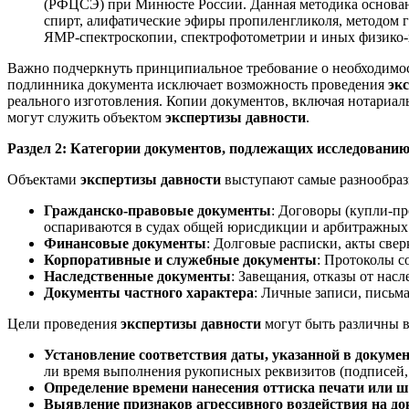
(РФЦСЭ) при Минюсте России. Данная методика основана
спирт, алифатические эфиры пропиленгликоля, методом 
ЯМР-спектроскопии, спектрофотометрии и иных физико-
Важно подчеркнуть принципиальное требование о необходимос
подлинника документа исключает возможность проведения
эк
реального изготовления. Копии документов, включая нотариаль
могут служить объектом
экспертизы давности
.
Раздел 2: Категории документов, подлежащих исследованию
Объектами
экспертизы давности
выступают самые разнообраз
Гражданско-правовые документы
: Договоры (купли-пр
оспариваются в судах общей юрисдикции и арбитражных 
Финансовые документы
: Долговые расписки, акты свер
Корпоративные и служебные документы
: Протоколы с
Наследственные документы
: Завещания, отказы от насл
Документы частного характера
: Личные записи, письм
Цели проведения
экспертизы давности
могут быть различны в 
Установление соответствия даты, указанной в докумен
ли время выполнения рукописных реквизитов (подписей, 
Определение времени нанесения оттиска печати или 
Выявление признаков агрессивного воздействия на до